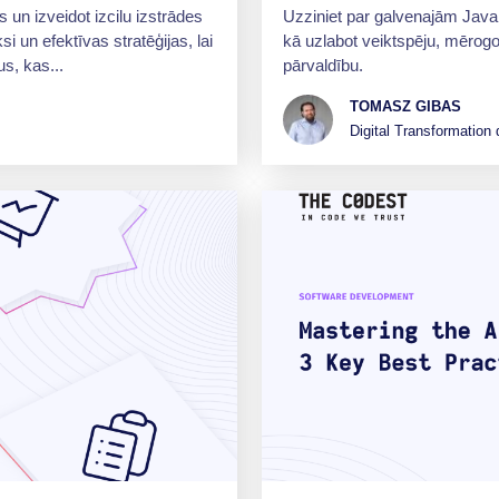
 un izveidot izcilu izstrādes
Uzziniet par galvenajām Jav
un efektīvas stratēģijas, lai
kā uzlabot veiktspēju, mērogo
us, kas...
pārvaldību.
TOMASZ GIBAS
Digital Transformation 