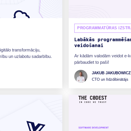
PROGRAMMATŪRAS IZSTR
Labākās programmēša
veidošanai
itālo transformāciju,
Ar kādām valodām veidot e-k
mību un uzlabotu sadarbību.
pārbaudiet to paši!
JAKUB JAKUBOWICZ
CTO un līdzdibinātājs