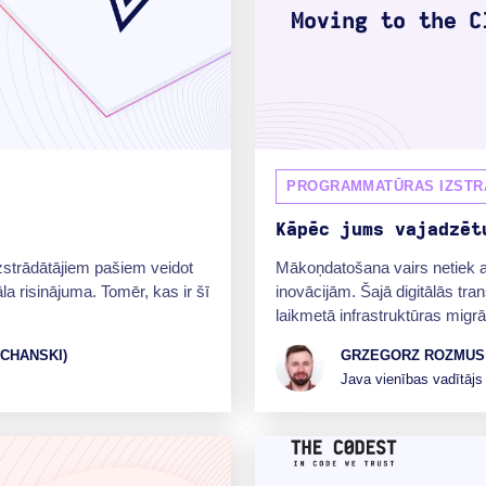
PROGRAMMATŪRAS IZSTR
Kāpēc jums vajadzēt
zstrādātājiem pašiem veidot
Mākoņdatošana vairs netiek a
la risinājuma. Tomēr, kas ir šī
inovācijām. Šajā digitālās tr
laikmetā infrastruktūras migrāc
CHANSKI)
GRZEGORZ ROZMUS
Java vienības vadītājs