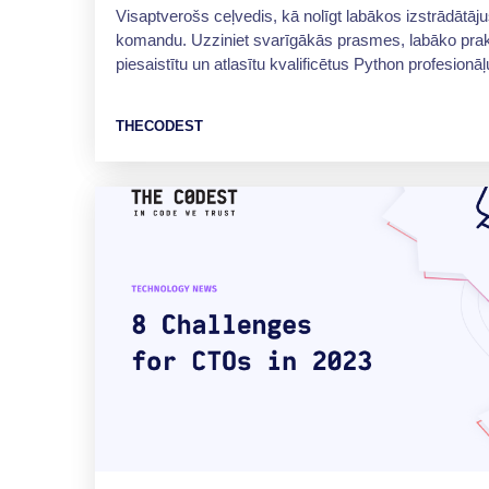
Visaptverošs ceļvedis, kā nolīgt labākos izstrādātājus
komandu. Uzziniet svarīgākās prasmes, labāko praksi 
piesaistītu un atlasītu kvalificētus Python profesionāļ
THECODEST