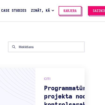
CASE STUDIES
ZINĀT, KĀ
KARJERA
SAZINI
CITI
Programmatūras
projekta nodošana
kontrolsaraksts: