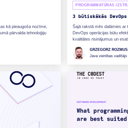
PROGRAMMATŪRAS IZSTR
3 būtiskākās DevOps
užas kā pieaugoša nozīme,
Šajā rakstā mēs dalāmies ar t
ēmumā pārvalda tehnoloģiju
DevOps operācijas būtu efektī
kvalitātes risinājumus un esat
GRZEGORZ ROZMUS
Java vienības vadītājs