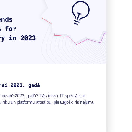
rei 2023. gadā
ozarē 2023. gadā? Tās ietver IT speciālistu
 rīku un platformu attīstību, pieaugošo risinājumu