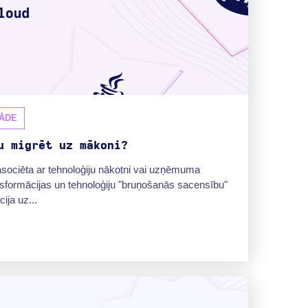
ĀDE
u migrēt uz mākoni?
sociēta ar tehnoloģiju nākotni vai uzņēmuma
ansformācijas un tehnoloģiju "bruņošanās sacensību"
ija uz...