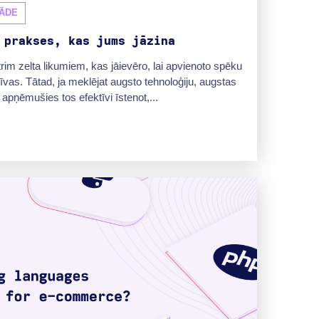
ĀDE
 prakses, kas jums jāzina
rim zelta likumiem, kas jāievēro, lai apvienoto spēku
vas. Tātad, ja meklējat augsto tehnoloģiju, augstas
 apņēmušies tos efektīvi īstenot,...