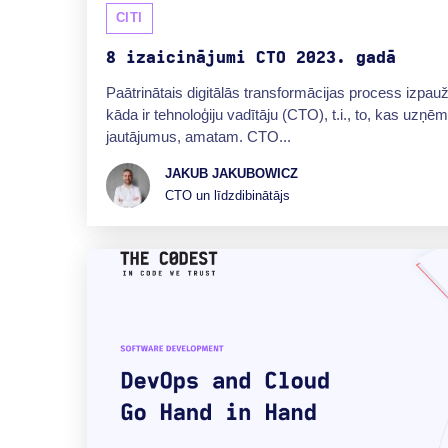
CITI
8 izaicinājumi CTO 2023. gadā
Paātrinātais digitālās transformācijas process izpa
kāda ir tehnoloģiju vadītāju (CTO), t.i., to, kas uzņ
jautājumus, amatam. CTO...
JAKUB JAKUBOWICZ
CTO un līdzdibinātājs