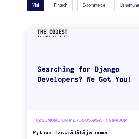
Visi
Fintech
E-commerce
Uzņēmumu 
UZŅĒMUMU UN MĒROGOŠANAS RISINĀJUMI
Python Izstrādātāja noma