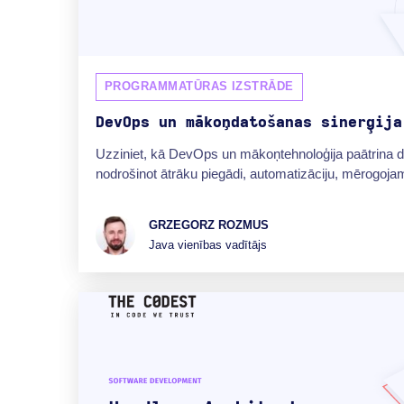
PROGRAMMATŪRAS IZSTRĀDE
DevOps un mākoņdatošanas sinerģija
Uzziniet, kā DevOps un mākoņtehnoloģija paātrina dig
nodrošinot ātrāku piegādi, automatizāciju, mērogoja
GRZEGORZ ROZMUS
Java vienības vadītājs