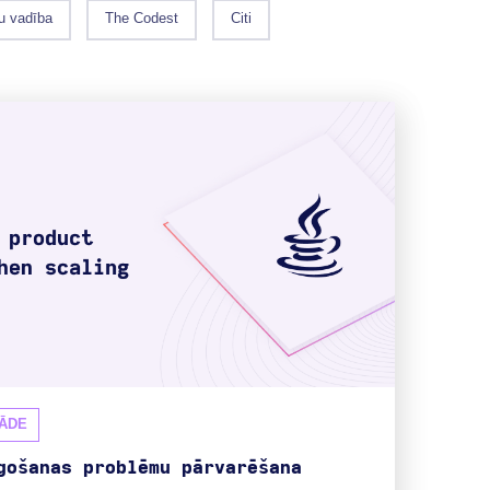
u vadība
The Codest
Citi
ĀDE
gošanas problēmu pārvarēšana