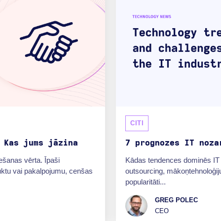
CITI
 Kas jums jāzina
7 prognozes IT noza
iešanas vērta. Īpaši
Kādas tendences dominēs IT n
uktu vai pakalpojumu, cenšas
outsourcing, mākoņtehnoloģiju
popularitāti...
GREG POLEC
CEO