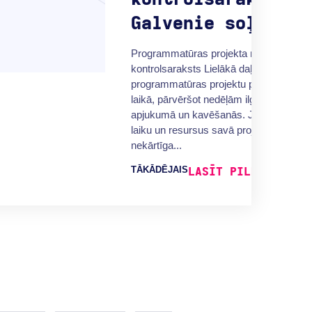
Galvenie soļi
Programmatūras projekta nodošanas
kontrolsaraksts Lielākā daļa
programmatūras projektu paklūp nodoš
laikā, pārvēršot nedēļām ilgu darbu
apjukumā un kavēšanās. Jūs esat ieguld
laiku un resursus savā projektā, neļaujiet
nekārtīga...
TĀKĀDĒJAIS
LASĪT PILNU RAKST