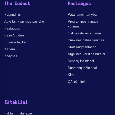
The Codest
Paslaugos
Pagrindinis
Patariamoji tarnyba
Apie tai, kaip mus pasiekė
Programinės įrangos
kūrimas
Paslaugos
Galinės dalies kūrimas
Case Studies
Priekinės dalies kūrimas
Sužinokite, kaip
Staff Augmentation
Karjera
Atgalinės versijos kūrėjai
Žodynas
Debesų inžinieriai
Duomenų inžinieriai
Kita
QA inžinieriai
Ištekliai
Faktai ir mitai apie