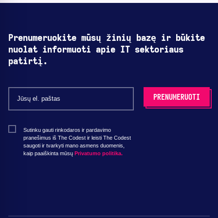
Prenumeruokite mūsų žinių bazę ir būkite
nuolat informuoti apie IT sektoriaus
patirtį.
Sutinku gauti rinkodaros ir pardavimo
pranešimus iš The Codest ir leisti The Codest
saugoti ir tvarkyti mano asmens duomenis,
kaip paaiškinta mūsų
Privatumo politika.