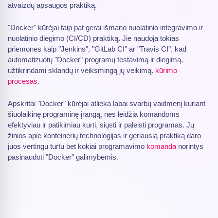
atvaizdų apsaugos praktiką.
"Docker" kūrėjai taip pat gerai išmano nuolatinio integravimo ir
nuolatinio diegimo (CI/CD) praktiką. Jie naudoja tokias
priemones kaip "Jenkins", "GitLab CI" ar "Travis CI", kad
automatizuotų "Docker" programų testavimą ir diegimą,
užtikrindami sklandų ir veiksmingą jų veikimą.
kūrimo
procesas
.
Apskritai "Docker" kūrėjai atlieka labai svarbų vaidmenį kuriant
šiuolaikinę programinę įrangą, nes leidžia komandoms
efektyviau ir patikimiau kurti, siųsti ir paleisti programas. Jų
žinios apie konteinerių technologijas ir geriausią praktiką daro
juos vertingu turtu bet kokiai programavimo
komanda
norintys
pasinaudoti "Docker" galimybėmis.