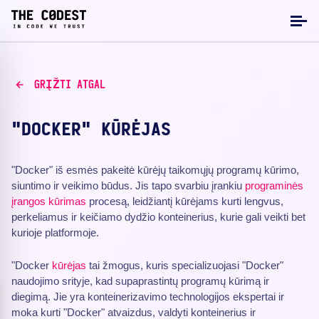
GRĮŽTI ATGAL
"DOCKER" KŪRĖJAS
"Docker" iš esmės pakeitė kūrėjų taikomųjų programų kūrimo,
siuntimo ir veikimo būdus. Jis tapo svarbiu įrankiu
programinės
įrangos kūrimas
procesą, leidžiantį kūrėjams kurti lengvus,
perkeliamus ir keičiamo dydžio konteinerius, kurie gali veikti bet
kurioje platformoje.
"Docker
kūrėjas
tai žmogus, kuris specializuojasi "Docker"
naudojimo srityje, kad supaprastintų programų kūrimą ir
diegimą. Jie yra konteinerizavimo technologijos ekspertai ir
moka kurti "Docker" atvaizdus, valdyti konteinerius ir