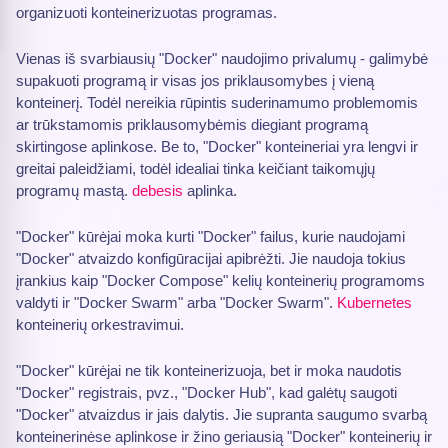
organizuoti konteinerizuotas programas.
Vienas iš svarbiausių "Docker" naudojimo privalumų - galimybė
supakuoti programą ir visas jos priklausomybes į vieną
konteinerį. Todėl nereikia rūpintis suderinamumo problemomis
ar trūkstamomis priklausomybėmis diegiant programą
skirtingose aplinkose. Be to, "Docker" konteineriai yra lengvi ir
greitai paleidžiami, todėl idealiai tinka keičiant taikomųjų
programų mastą.
debesis
aplinka.
"Docker" kūrėjai moka kurti "Docker" failus, kurie naudojami
"Docker" atvaizdo konfigūracijai apibrėžti. Jie naudoja tokius
įrankius kaip "Docker Compose" kelių konteinerių programoms
valdyti ir "Docker Swarm" arba "Docker Swarm".
Kubernetes
konteinerių orkestravimui.
"Docker" kūrėjai ne tik konteinerizuoja, bet ir moka naudotis
"Docker" registrais, pvz., "Docker Hub", kad galėtų saugoti
"Docker" atvaizdus ir jais dalytis. Jie supranta saugumo svarbą
konteinerinėse aplinkose ir žino geriausią "Docker" konteinerių ir