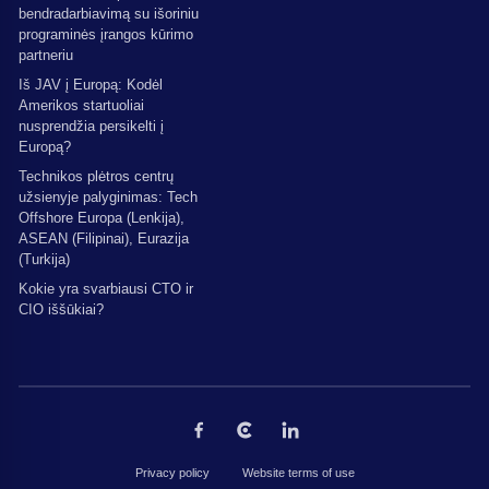
bendradarbiavimą su išoriniu
programinės įrangos kūrimo
partneriu
Iš JAV į Europą: Kodėl
Amerikos startuoliai
nusprendžia persikelti į
Europą?
Technikos plėtros centrų
užsienyje palyginimas: Tech
Offshore Europa (Lenkija),
ASEAN (Filipinai), Eurazija
(Turkija)
Kokie yra svarbiausi CTO ir
CIO iššūkiai?
Privacy policy
Website terms of use