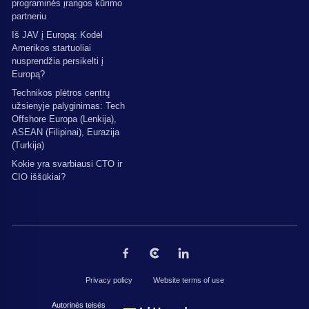
programinės įrangos kūrimo
partneriu
Iš JAV į Europą: Kodėl
Amerikos startuoliai
nusprendžia persikelti į
Europą?
Technikos plėtros centrų
užsienyje palyginimas: Tech
Offshore Europa (Lenkija),
ASEAN (Filipinai), Eurazija
(Turkija)
Kokie yra svarbiausi CTO ir
CIO iššūkiai?
Privacy policy
Website terms of use
Autorinės teisės © 2026 The Codest. Visos teisės saugomos.