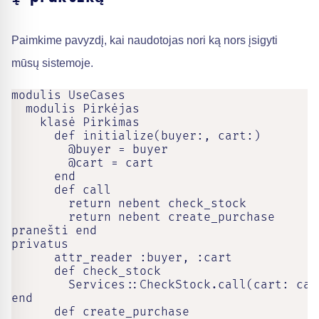
Paimkime pavyzdį, kai naudotojas nori ką nors įsigyti
mūsų sistemoje.
modulis UseCases

  modulis Pirkėjas

    klasė Pirkimas

      def initialize(buyer:, cart:)

        @buyer = buyer

        @cart = cart

      end

      def call

        return nebent check_stock

        return nebent create_purchase

pranešti end

privatus

      attr_reader :buyer, :cart

      def check_stock

        Services::CheckStock.call(cart: cart
end

      def create_purchase
