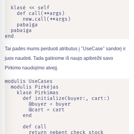
  klasė << self

    def call(**args)

      new.call(**args)

    pabaiga

  pabaiga

end
Tai padės mums perduoti atributus į "UseCase" sandorį ir
juos naudoti. Tada galėsime iš naujo apibrėžti savo
Pirkimo naudojimo atvejį.
modulis UseCases

  modulis Pirkėjas

    klasė Pirkimas

      def initialize(buyer:, cart:)

        @buyer = buyer

        @cart = cart

      end

      def call

        return nebent check_stock
