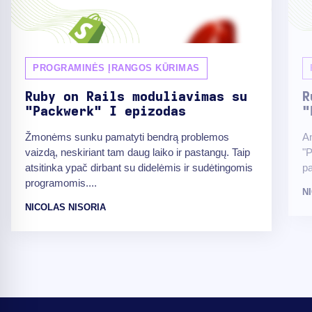
PROGRAMINĖS ĮRANGOS KŪRIMAS
Ruby on Rails moduliavimas su
R
"Packwerk" I epizodas
"
Žmonėms sunku pamatyti bendrą problemos
A
vaizdą, neskiriant tam daug laiko ir pastangų. Taip
"P
atsitinka ypač dirbant su didelėmis ir sudėtingomis
pa
programomis....
N
NICOLAS NISORIA