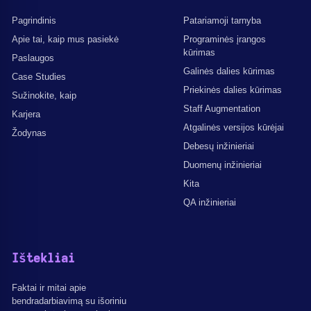
Pagrindinis
Patariamoji tarnyba
Apie tai, kaip mus pasiekė
Programinės įrangos
kūrimas
Paslaugos
Galinės dalies kūrimas
Case Studies
Priekinės dalies kūrimas
Sužinokite, kaip
Staff Augmentation
Karjera
Atgalinės versijos kūrėjai
Žodynas
Debesų inžinieriai
Duomenų inžinieriai
Kita
QA inžinieriai
Ištekliai
Faktai ir mitai apie
bendradarbiavimą su išoriniu