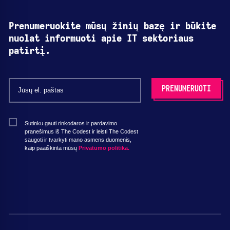
Prenumeruokite mūsų žinių bazę ir būkite
nuolat informuoti apie IT sektoriaus
patirtį.
Sutinku gauti rinkodaros ir pardavimo
pranešimus iš The Codest ir leisti The Codest
saugoti ir tvarkyti mano asmens duomenis,
kaip paaiškinta mūsų
Privatumo politika.