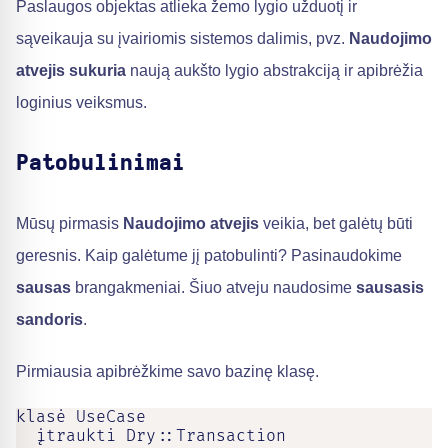
Paslaugos objektas atlieka žemo lygio užduotį ir
sąveikauja su įvairiomis sistemos dalimis, pvz.
Naudojimo
atvejis sukuria
naują aukšto lygio abstrakciją ir apibrėžia
loginius veiksmus.
Patobulinimai
Mūsų pirmasis
Naudojimo atvejis
veikia, bet galėtų būti
geresnis. Kaip galėtume jį patobulinti? Pasinaudokime
sausas
brangakmeniai. Šiuo atveju naudosime
sausasis
sandoris
.
Pirmiausia apibrėžkime savo bazinę klasę.
klasė UseCase

  įtraukti Dry::Transaction
