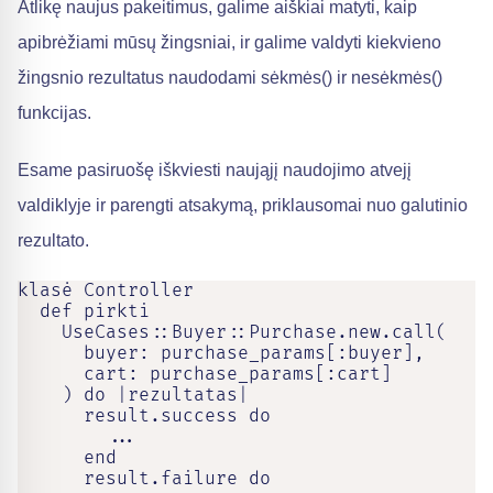
Atlikę naujus pakeitimus, galime aiškiai matyti, kaip
apibrėžiami mūsų žingsniai, ir galime valdyti kiekvieno
žingsnio rezultatus naudodami sėkmės() ir nesėkmės()
funkcijas.
Esame pasiruošę iškviesti naująjį naudojimo atvejį
valdiklyje ir parengti atsakymą, priklausomai nuo galutinio
rezultato.
klasė Controller

  def pirkti

    UseCases::Buyer::Purchase.new.call(

      buyer: purchase_params[:buyer],

      cart: purchase_params[:cart]

    ) do |rezultatas|

      result.success do

        ...

      end

      result.failure do
