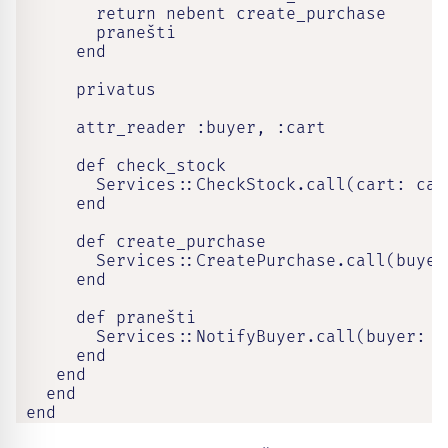
        return nebent create_purchase

        pranešti

      end

      privatus

      attr_reader :buyer, :cart

      def check_stock

        Services::CheckStock.call(cart: cart
      end

      def create_purchase

        Services::CreatePurchase.call(buyer
      end

      def pranešti

        Services::NotifyBuyer.call(buyer: bu
      end

    end

   end

 end