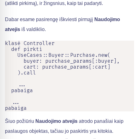
(atlikti pirkimą), ir žingsnius, kaip tai padaryti.
Dabar esame pasirengę iškviesti pirmąjį
Naudojimo
atvejis
iš valdiklio.
klasė Controller

  def pirkti

    UseCases::Buyer::Purchase.new(

      buyer: purchase_params[:buyer],

      cart: purchase_params[:cart]

    ).call

    ...

  pabaiga

  ...

pabaiga
Šiuo požiūriu
Naudojimo atvejis
atrodo panašiai kaip
paslaugos objektas, tačiau jo paskirtis yra kitokia.