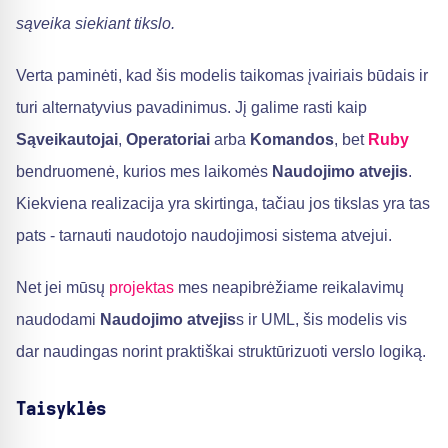
sąveika siekiant tikslo.
Verta paminėti, kad šis modelis taikomas įvairiais būdais ir
turi alternatyvius pavadinimus. Jį galime rasti kaip
Sąveikautojai
,
Operatoriai
arba
Komandos
, bet
Ruby
bendruomenė, kurios mes laikomės
Naudojimo atvejis
.
Kiekviena realizacija yra skirtinga, tačiau jos tikslas yra tas
pats - tarnauti naudotojo naudojimosi sistema atvejui.
Net jei mūsų
projektas
mes neapibrėžiame reikalavimų
naudodami
Naudojimo atvejis
s ir UML, šis modelis vis
dar naudingas norint praktiškai struktūrizuoti verslo logiką.
Taisyklės