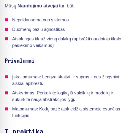
Mūsų
Naudojimo atvejai
turi būti:
Nepriklausoma nuo sistemos
Duomenų bazių agnostikas
Atsakingas tik už vieną dalyką (apibrėžti naudotojo tikslo
pasiekimo veiksmus)
Privalumai
Įskaitomumas: Lengva skaityti ir suprasti, nes žingsniai
aiškiai apibrėžti.
Atskyrimas: Perkelkite logiką iš valdiklių ir modelių ir
sukurkite naują abstrakcijos lygį.
Matomumas: Kodų bazė atskleidžia sistemoje esančias
funkcijas.
Į praktiką