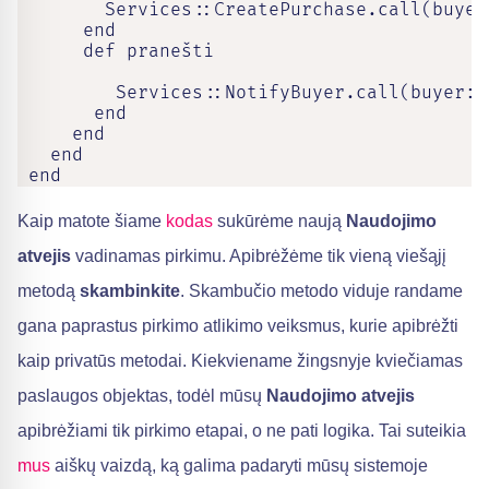
        Services::CreatePurchase.call(buyer
      end

      def pranešti

         Services::NotifyBuyer.call(buyer: b
       end

     end

   end

 end
Kaip matote šiame
kodas
sukūrėme naują
Naudojimo
atvejis
vadinamas pirkimu. Apibrėžėme tik vieną viešąjį
metodą
skambinkite
. Skambučio metodo viduje randame
gana paprastus pirkimo atlikimo veiksmus, kurie apibrėžti
kaip privatūs metodai. Kiekviename žingsnyje kviečiamas
paslaugos objektas, todėl mūsų
Naudojimo atvejis
apibrėžiami tik pirkimo etapai, o ne pati logika. Tai suteikia
mus
aiškų vaizdą, ką galima padaryti mūsų sistemoje