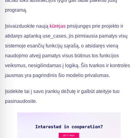
tačiau toks abstrakcijos lygis gali labai pakeisti jūsų
programą.
Įsivaizduokite naują
kūrėjas
prisijungęs prie projekto ir
atidaręs aplanką use_cases, jis pirmiausia pamatys visų
sistemoje esančių funkcijų sąrašą, o atsidaręs vieną
naudojimo atvejį pamatys visus būtinus tos funkcijos
veiksmus, nesigilindamas į logiką. Šis tvarkos ir kontrolės
jausmas yra pagrindinis šio modelio privalumas.
Įsidėkite tai į savo įrankių dėžutę ir galbūt ateityje tuo
pasinaudosite.