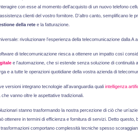
nteragire con esse al momento dell'acquisto di un nuovo telefono cell
'assistenza clienti del vostro fornitore. D'altro canto, semplificano le 
estione della rete
e la fatturazione.
iversale: rivoluzionare l'esperienza della telecomunicazione dalla A al
oftware di telecomunicazione riesca a ottenere un impatto così consid
gitale
e l'automazione, che si estende senza soluzione di continuità a
rga e a tutte le operazioni quotidiane della vostra azienda di telecomu
ove versioni integrano tecnologie all'avanguardia quali
intelligenza artifi
he vanno oltre le aspettative tradizionali.
oluzionari stanno trasformando la nostra percezione di ciò che un'azie
 ottenere in termini di efficienza e fornitura di servizi. Detto questo,
trasformazioni comportano complessità tecniche spesso scoraggianti p