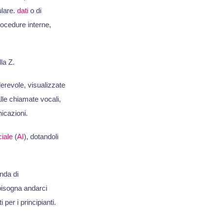
ulare.
dati
o di
procedure interne,
la Z.
erevole, visualizzate
lle chiamate vocali,
nicazioni.
ciale
(
AI
), dotandoli
nda di
 bisogna andarci
er i principianti.