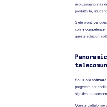
rivoluzionario sta ri
produttività, riducend
Siete pronti per que
con le competenze n
queste soluzioni sof
Panorami
telecomu
Soluzioni software
progettate per snelli
significa esattament
Queste piattaforme u