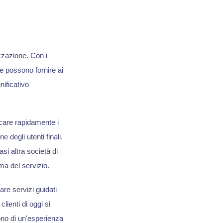
zzazione. Con i
e possono fornire ai
nificativo
icare rapidamente i
 degli utenti finali.
si altra società di
ma del servizio.
e servizi guidati
lienti di oggi si
ono di un'esperienza