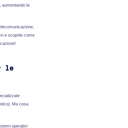
 aumentando la
 telecomunicazione,
vi e scoprite come
icazione!
r le
ecializzate
 telco). Ma cosa
stemi operativi