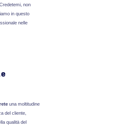
 Credetemi, non
riamo in questo
essionale nelle
le
rete
una moltitudine
a del cliente,
lla qualità del