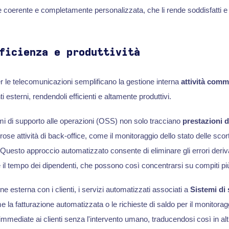
 coerente e completamente personalizzata, che li rende soddisfatti e f
ficienza e produttività
er le telecomunicazioni semplificano la gestione interna
attività comm
nti esterni, rendendoli efficienti e altamente produttivi.
mi di supporto alle operazioni (OSS) non solo tracciano
prestazioni d
e attività di back-office, come il monitoraggio dello stato delle scort
. Questo approccio automatizzato consente di eliminare gli errori deriv
 il tempo dei dipendenti, che possono così concentrarsi su compiti più
one esterna con i clienti, i servizi automatizzati associati a
Sistemi di 
la fatturazione automatizzata o le richieste di saldo per il monitoraggi
mediate ai clienti senza l'intervento umano, traducendosi così in alti li