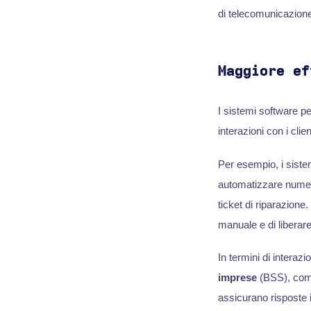
di telecomunicazione
Maggiore ef
I sistemi software p
interazioni con i clie
Per esempio, i siste
automatizzare numeros
ticket di riparazione
manuale e di liberare
In termini di interazi
imprese
(BSS), come 
assicurano risposte im