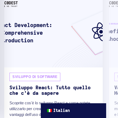
SVILUPPO DI SOFTWARE
Sviluppo React: Tutto quello
V
che c'è da sapere
M
Scoprite cos'è lo sviluppo React e come potete
Sc
utilizzarlo per creare potenti applicazioni. Scoprite i
me
Italian
vantaggi dell'uso di questo linguaggio e le sue
e 