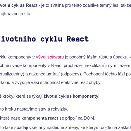
ivotní cyklus React
- je to svítilna pro tento zdánlivě temný les, tak
 zajímavou cestu.
životního cyklu React
cyklu komponenty v
vývoj softwaru
je podobný fázím růstu a úpadku, 
obně i vaše komponenty v React procházejí několika různými fázemi -
aktualizovány) a nakonec umírají (odpojeny). Pochopení těchto fází
ýkonu a zvyšuje vaši schopnost efektivně řešit chyby.
é kroky, které se týkají
životní cyklus komponenty
:
mto kroku nastavíme stav a rekvizity.
 které naše
komponenta react
se připojí na DOM.
éto fáze spadají všechny následné změny, ke kterým dojde na základě