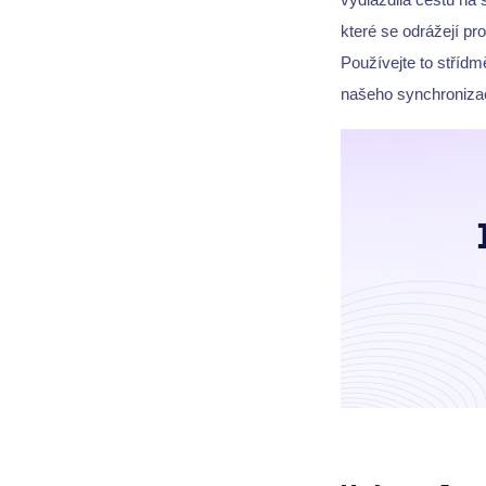
které se odrážejí p
Používejte to střídm
našeho synchroniza