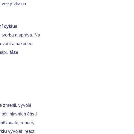
velký vliv na
ní cyklus
e
tvorba a správa. Na
slování a nakonec
např.
fáze
se změnil, vyvolá
pěti hlavních částí
ntUpdate, render,
yklu
vývojáři react