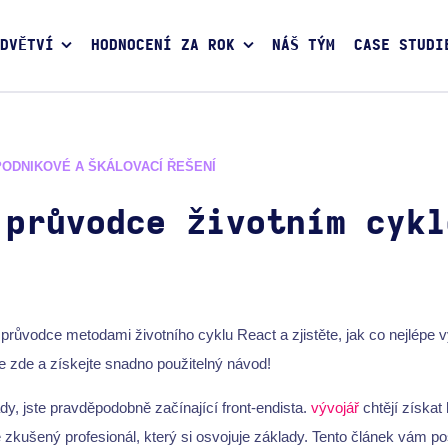
DVĚTVÍ
HODNOCENÍ ZA ROK
NÁŠ TÝM
CASE STUDI
PODNIKOVÉ A ŠKÁLOVACÍ ŘEŠENÍ
 průvodce životním cykl
průvodce metodami životního cyklu React a zjistěte, jak co nejlépe v
e zde a získejte snadno použitelný návod!
ady, jste pravděpodobně začínající front-endista.
vývojář
chtějí získat 
kušený profesionál, který si osvojuje základy. Tento článek vám po