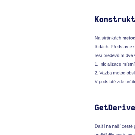
Konstruk
Na stránkách
metod
třídách. Představte 
řeší především dvě 
1. Inicializace místn
2. Vazba metod obsl
V podstatě zde určít
GetDeriv
Další na naší cestě
vydláždila cestu na