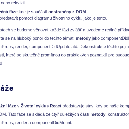
nebo rekvizit.
ečná fáze
kde je součástí
odstraněny z DOM
.
představit pomocí diagramu životního cyklu, jako je tento.
stech se budeme věnovat každé fázi zvlášť a uvedeme reálné příklad
vte se na hluboký ponor do těchto témat.
metody
jako componentDid
mProps, render, componentDidUpdate atd. Dekonstrukce těchto poj
i, které se skutečně promítnou do praktických poznatků pro budoucí
s!
táže
žní fáze
v
Životní cyklus React
představuje stav, kdy se naše kom
OM. Tato fáze se skládá ze čtyř důležitých částí
metody
: konstruktor
mProps, render a componentDidMount.