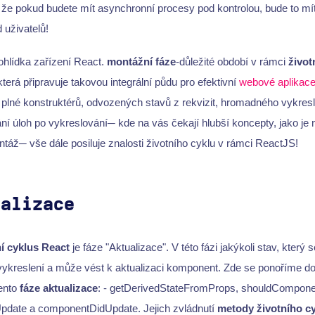
e pokud budete mít asynchronní procesy pod kontrolou, bude to mít 
uživatelů!
hlídka zařízení React.
montážní fáze
-důležité období v rámci
život
terá připravuje takovou integrální půdu pro efektivní
webové aplikac
ě plné konstruktérů, odvozených stavů z rekvizit, hromadného vykre
í úloh po vykreslování─ kde na vás čekají hlubší koncepty, jako je 
áž─ vše dále posiluje znalosti životního cyklu v rámci ReactJS!
ualizace
í cyklus React
je fáze "Aktualizace". V této fázi jakýkoli stav, který 
ykreslení a může vést k aktualizaci komponent. Zde se ponoříme do 
tento
fáze aktualizace
: - getDerivedStateFromProps, shouldCompone
pdate a componentDidUpdate. Jejich zvládnutí
metody životního c