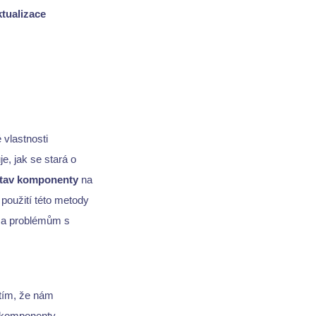
ktualizace
vlastnosti
, jak se stará o
tav komponenty
na
použití této metody
ů a problémům s
tím, že nám
 komponenty.