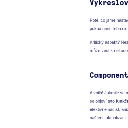
Vykreslo
Poté, co jsme nastav
pokud není třeba nic
Kritický aspekt? Ne
může vést k nežád
Componen
A voilà! Jakmile se
se objeví tato
funkčn
efektivně načíst, ani
načtení, aktualizaci