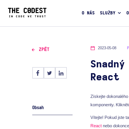
O NÁS
SLUŽBY
O
2023-05-08
ZPĚT
Snadný
React
Získejte dokonalého 
komponenty. Kliknět
Obsah
Vítejte! Pokud jste t
React
nebo dokonce z