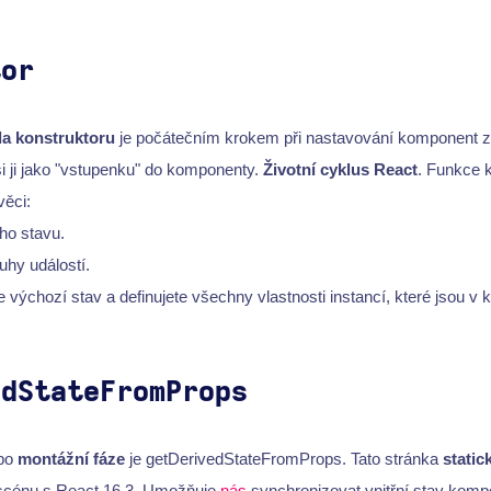
tor
a konstruktoru
je počátečním krokem při nastavování komponent 
si ji jako "vstupenku" do komponenty.
Životní cyklus React
. Funkce 
věci:
ího stavu.
uhy událostí.
e výchozí stav a definujete všechny vlastnosti instancí, které jsou v
edStateFromProps
 po
montážní fáze
je getDerivedStateFromProps. Tato stránka
stati
 scénu s React 16.3. Umožňuje
nás
synchronizovat vnitřní stav kom