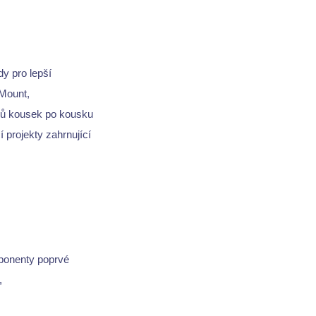
y pro lepší
Mount,
mů kousek po kousku
 projekty zahrnující
ponenty poprvé
,