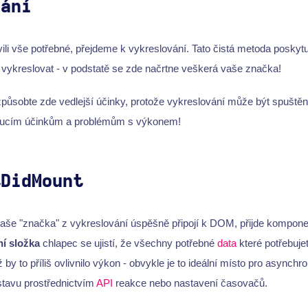
vání
ili vše potřebné, přejdeme k vykreslování. Tato čistá metoda poskytu
 vykreslovat - v podstatě se zde načrtne veškerá vaše značka!
způsobte zde vedlejší účinky, protože vykreslování může být spuštěn
oucím účinkům a problémům s výkonem!
tDidMount
 naše "značka" z vykreslování úspěšně připojí k DOM, přijde kompon
í složka
chlapec se ujistí, že všechny potřebné
data
které potřebujet
ž by to příliš ovlivnilo výkon - obvykle je to ideální místo pro async
 stavu prostřednictvím
API
reakce nebo nastavení časovačů.