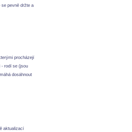
že se pevně držte a
kterými procházejí
 rodí se (jsou
 pomáhá dosáhnout
 aktualizací