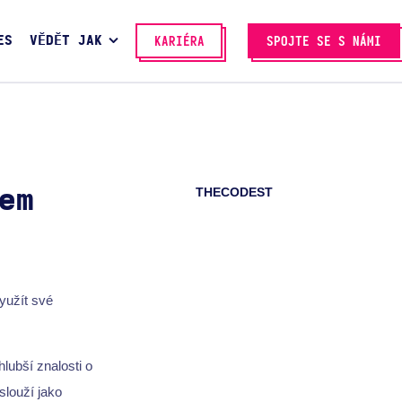
ES
VĚDĚT JAK
KARIÉRA
SPOJTE SE S NÁMI
THECODEST
em
yužít své
hlubší znalosti o
slouží jako