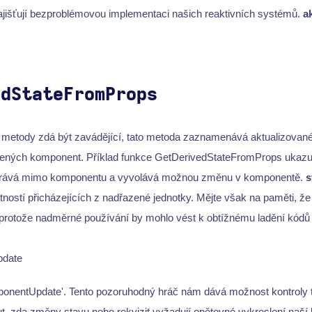
zajišťují bezproblémovou implementaci našich reaktivních systémů.
a
edStateFromProps
o metody zdá být zavádějící, tato metoda zaznamenává aktualizované 
ných komponent. Příklad funkce GetDerivedStateFromProps ukazuje
ehrává mimo komponentu a vyvolává možnou změnu v komponentě.
s
ností přicházejících z nadřazené jednotky. Mějte však na paměti, že 
 protože nadměrné používání by mohlo vést k obtížnému ladění kód
date
ponentUpdate'. Tento pozoruhodný hráč nám dává možnost kontroly 
, zda změny stavu nebo rekvizit vyžadují opětovné vykreslení naší