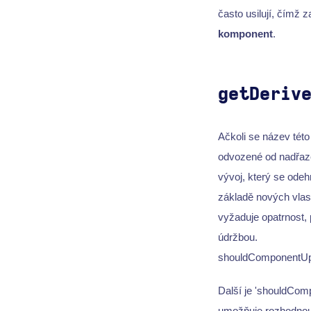
často usilují, čímž 
komponent
.
getDeriv
Ačkoli se název tét
odvozené od nadřaze
vývoj, který se od
základě nových vlast
vyžaduje opatrnost,
údržbou.
shouldComponentUp
Další je 'shouldCom
umožňuje rozhodnout