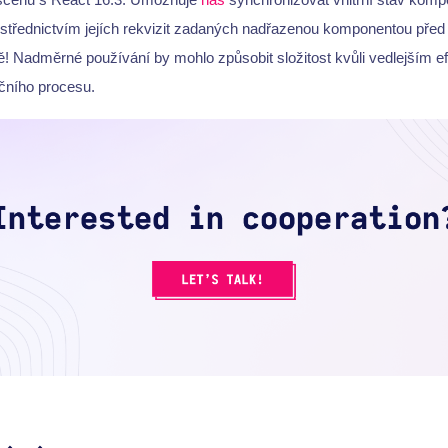
rostřednictvím jejích rekvizit zadaných nadřazenou komponentou před
ě! Nadměrné používání by mohlo způsobit složitost kvůli vedlejším e
čního procesu.