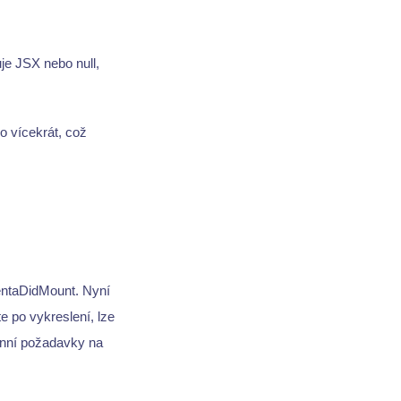
je JSX nebo null,
o vícekrát, což
entaDidMount. Nyní
e po vykreslení, lze
hronní požadavky na