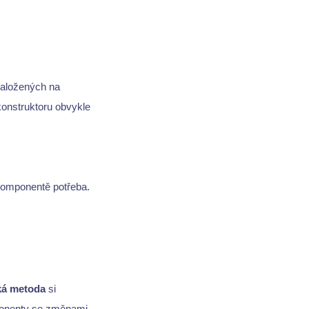
založených na
konstruktoru obvykle
 komponentě potřeba.
cká metoda
si
ponenty se změnami,