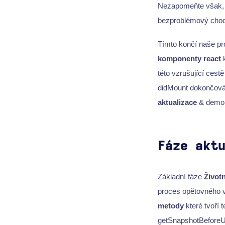
Nezapomeňte však, ž
bezproblémový chod 
Tímto končí naše pro
komponenty react
k
této vzrušující cest
didMount dokončován
aktualizace
& demont
Fáze akt
Základní fáze
Životn
proces opětovného v
metody
které tvoří 
getSnapshotBeforeU