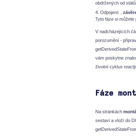
obdržených od států 
Odpojení: .
závěr
Tyto fáze si můžete 
V nadcházejících čá
porozumění - připra
getDerivedStateFro
vám poskytne znalost
životní cyklus reactj
Fáze mon
Na stránkách
montá
sestaví a vloží do D
getDerivedStateFro