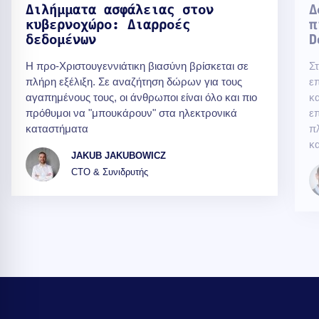
Διλήμματα ασφάλειας στον
Δ
κυβερνοχώρο: Διαρροές
π
δεδομένων
D
Η προ-Χριστουγεννιάτικη βιασύνη βρίσκεται σε
Σ
πλήρη εξέλιξη. Σε αναζήτηση δώρων για τους
επ
αγαπημένους τους, οι άνθρωποι είναι όλο και πιο
κα
πρόθυμοι να "μπουκάρουν" στα ηλεκτρονικά
επ
καταστήματα
π
κα
JAKUB JAKUBOWICZ
CTO & Συνιδρυτής