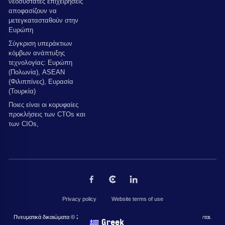
νεοσύστατες επιχειρήσεις
αποφασίζουν να
μετεγκατασταθούν στην
Ευρώπη
Σύγκριση υπεράκτιων
κόμβων ανάπτυξης
τεχνολογίας: Ευρώπη
(Πολωνία), ASEAN
(Φιλιππίνες), Ευρασία
(Τουρκία)
Ποιες είναι οι κορυφαίες
προκλήσεις των CTOs και
των CIOs,
Privacy policy
Website terms of use
Πνευματικά δικαιώματα © 2026 από The Codest. Όλα τα δικαιώματα διατηρούνται.
Greek