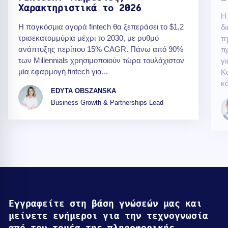
Χαρακτηριστικά το 2026
Η
Η παγκόσμια αγορά fintech θα ξεπεράσει το $1,2
δι
τρισεκατομμύρια μέχρι το 2030, με ρυθμό
τ
ανάπτυξης περίπου 15% CAGR. Πάνω από 90%
π
των Millennials χρησιμοποιούν τώρα τουλάχιστον
γ
μία εφαρμογή fintech για...
Κ
κά
EDYTA OBSZANSKA
Business Growth & Partnerships Lead
Εγγραφείτε στη βάση γνώσεών μας και
μείνετε ενήμεροι για την τεχνογνωσία