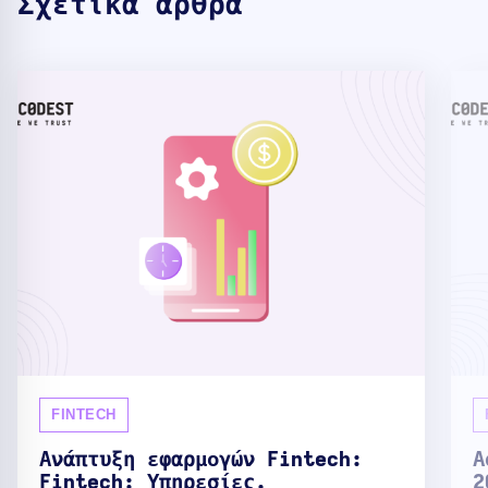
Σχετικά άρθρα
FINTECH
Ανάπτυξη εφαρμογών Fintech:
Α
Fintech: Υπηρεσίες,
2