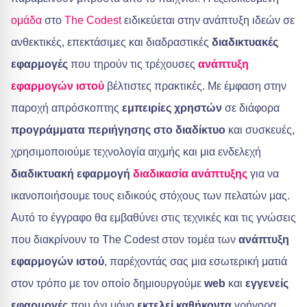
ομάδα
στο
The Codest
ειδικεύεται στην ανάπτυξη ιδεών σε
ανθεκτικές, επεκτάσιμες και διαδραστικές
διαδικτυακές
εφαρμογές
που τηρούν τις τρέχουσες
ανάπτυξη
εφαρμογών ιστού
βέλτιστες πρακτικές. Με έμφαση στην
παροχή απρόσκοπτης
εμπειρίες χρηστών
σε διάφορα
προγράμματα περιήγησης στο διαδίκτυο
και συσκευές,
χρησιμοποιούμε τεχνολογία αιχμής και μια ενδελεχή
διαδικτυακή εφαρμογή
διαδικασία ανάπτυξης
για να
ικανοποιήσουμε τους ειδικούς στόχους των πελατών μας.
Αυτό το έγγραφο θα εμβαθύνει στις τεχνικές και τις γνώσεις
που διακρίνουν το The Codest στον τομέα των
ανάπτυξη
εφαρμογών ιστού
, παρέχοντάς σας μια εσωτερική ματιά
στον τρόπο με τον οποίο δημιουργούμε
web
και
εγγενείς
εφαρμογές
που όχι μόνο
εκτελεί καθήκοντα
γρήγορα,