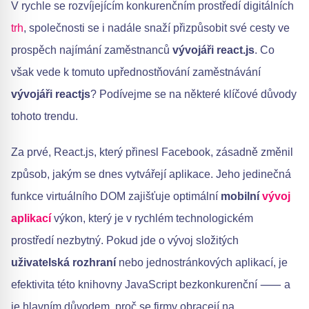
V rychle se rozvíjejícím konkurenčním prostředí digitálních
trh
, společnosti se i nadále snaží přizpůsobit své cesty ve
prospěch najímání zaměstnanců
vývojáři react.js
. Co
však vede k tomuto upřednostňování zaměstnávání
vývojáři reactjs
? Podívejme se na některé klíčové důvody
tohoto trendu.
Za prvé, React.js, který přinesl Facebook, zásadně změnil
způsob, jakým se dnes vytvářejí aplikace. Jeho jedinečná
funkce virtuálního DOM zajišťuje optimální
mobilní
vývoj
aplikací
výkon, který je v rychlém technologickém
prostředí nezbytný. Pokud jde o vývoj složitých
uživatelská rozhraní
nebo jednostránkových aplikací, je
efektivita této knihovny JavaScript bezkonkurenční ⸺ a
je hlavním důvodem, proč se firmy obracejí na