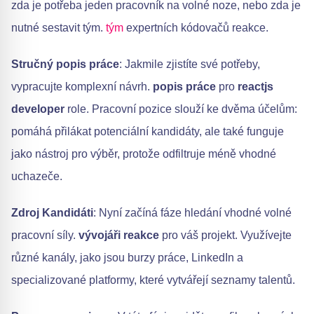
zda je potřeba jeden pracovník na volné noze, nebo zda je
nutné sestavit tým.
tým
expertních kódovačů reakce.
Stručný popis práce
: Jakmile zjistíte své potřeby,
vypracujte komplexní návrh.
popis práce
pro
reactjs
developer
role. Pracovní pozice slouží ke dvěma účelům:
pomáhá přilákat potenciální kandidáty, ale také funguje
jako nástroj pro výběr, protože odfiltruje méně vhodné
uchazeče.
Zdroj Kandidáti
: Nyní začíná fáze hledání vhodné volné
pracovní síly.
vývojáři reakce
pro váš projekt. Využívejte
různé kanály, jako jsou burzy práce, LinkedIn a
specializované platformy, které vytvářejí seznamy talentů.