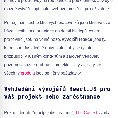
splňovat požadavky na robustnost a použitelnost, aby bylo
možné vytvářet optimální webové prostředí pro uživatele.
Při najímání těchto klíčových pracovníků jsou klíčové dvě
fráze: flexibilita a orientace na detail.Nejlepší externí
pracovníci jsou na volné noze.
vývojáři reakce
jsou ty,
které jsou dostatečně univerzální, aby se rychle
přizpůsobily různým kontextům a zároveň věnovaly
pozornost každé drobnosti projektu - aby zajistily, že
všechny
produkt
jsou splněny požadavky.
Vyhledání vývojářů React.JS pro
váš projekt nebo zaměstnance
Pokud hledáte "reactjs jobs near me",
The Codest
vyniká