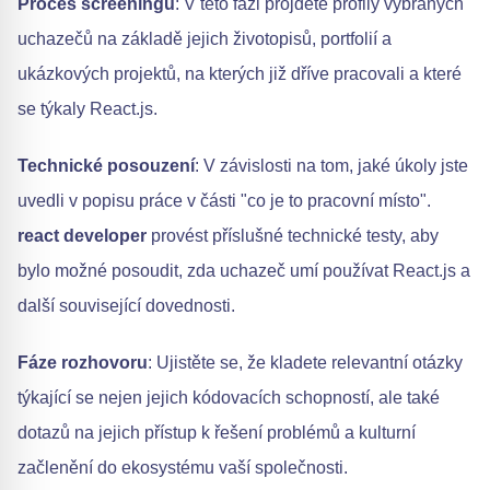
Proces screeningu
: V této fázi projděte profily vybraných
uchazečů na základě jejich životopisů, portfolií a
ukázkových projektů, na kterých již dříve pracovali a které
se týkaly React.js.
Technické posouzení
: V závislosti na tom, jaké úkoly jste
uvedli v popisu práce v části "co je to pracovní místo".
react developer
provést příslušné technické testy, aby
bylo možné posoudit, zda uchazeč umí používat React.js a
další související dovednosti.
Fáze rozhovoru
: Ujistěte se, že kladete relevantní otázky
týkající se nejen jejich kódovacích schopností, ale také
dotazů na jejich přístup k řešení problémů a kulturní
začlenění do ekosystému vaší společnosti.