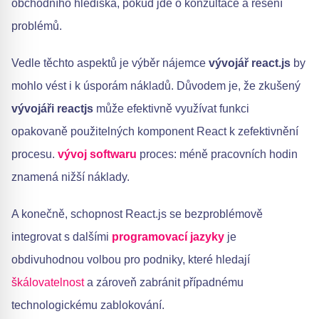
obchodního hlediska, pokud jde o konzultace a řešení
problémů.
Vedle těchto aspektů je výběr nájemce
vývojář react.js
by
mohlo vést i k úsporám nákladů. Důvodem je, že zkušený
vývojáři reactjs
může efektivně využívat funkci
opakovaně použitelných komponent React k zefektivnění
procesu.
vývoj softwaru
proces: méně pracovních hodin
znamená nižší náklady.
A konečně, schopnost React.js se bezproblémově
integrovat s dalšími
programovací jazyky
je
obdivuhodnou volbou pro podniky, které hledají
škálovatelnost
a zároveň zabránit případnému
technologickému zablokování.