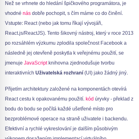
Než se vrhnete do hledání špičkového programátora, je
vhodné
nás
dobře pochopit, s čím máme co do činění.
Vstupte: React (nebo jak tomu říkají vývojáři,
React.js/ReactJS). Tento šikovný nástroj, který v roce 2013
po rozsáhlém výzkumu zplodila společnost Facebook a
následně jej otevřeně poskytla k veřejnému použití, se
jmenuje
JavaScript
knihovna zjednodušuje tvorbu
interaktivních
Uživatelská rozhraní
(UI) jako žádný jiný.
Přijetím architektury založené na komponentách otevírá
React cestu k opakovanému použití.
kód
úryvky - překlad z
bodu do bodu se počítá každé ušetřené místo pro
bezproblémové operace na straně uživatele i backendu.
Efektivní a rychlé vykreslování je dalším působivým
výkonem dosaženým implementací virtuálního