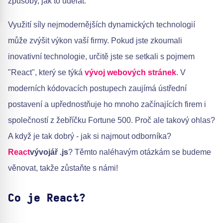
způsoby, jak to udělat.
Využití síly nejmodernějších dynamických technologií
může zvýšit výkon vaší firmy. Pokud jste zkoumali
inovativní technologie, určitě jste se setkali s pojmem
"React", který se týká
vývoj webových stránek
. V
moderních kódovacích postupech zaujímá ústřední
postavení a upřednostňuje ho mnoho začínajících firem i
společností z žebříčku Fortune 500. Proč ale takový ohlas?
A když je tak dobrý - jak si najmout odborníka?
React
vývojář .js
? Těmto naléhavým otázkám se budeme
věnovat, takže zůstaňte s námi!
Co je React?