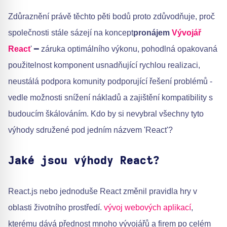
Zdůraznění právě těchto pěti bodů proto zdůvodňuje, proč
společnosti stále sázejí na koncept
pronájem
Vývojář
React
' ━ záruka optimálního výkonu, pohodlná opakovaná
použitelnost komponent usnadňující rychlou realizaci,
neustálá podpora komunity podporující řešení problémů -
vedle možnosti snížení nákladů a zajištění kompatibility s
budoucím škálováním. Kdo by si nevybral všechny tyto
výhody sdružené pod jedním názvem 'React'?
Jaké jsou výhody React?
React.js nebo jednoduše React změnil pravidla hry v
oblasti životního prostředí.
vývoj webových aplikací
,
kterému dává přednost mnoho vývojářů a firem po celém