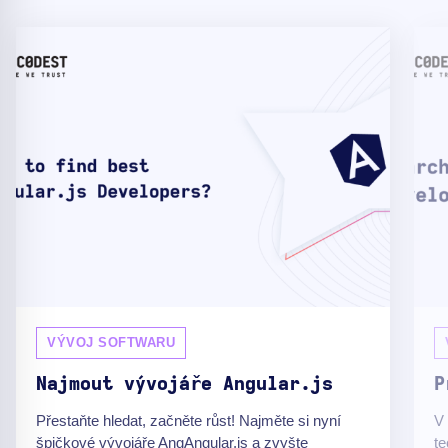
VÝVOJ SOFTWARU
Najmout vývojáře Angular.js
P
Přestaňte hledat, začněte růst! Najměte si nyní
V 
špičkové vývojáře AngAngular.js a zvyšte
te