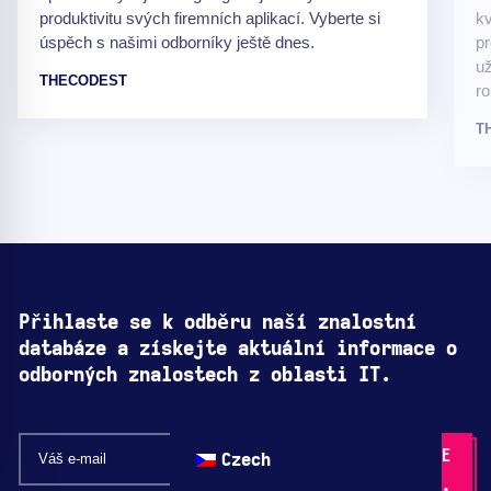
produktivitu svých firemních aplikací. Vyberte si
kv
úspěch s našimi odborníky ještě dnes.
p
už
THECODEST
ro
T
Přihlaste se k odběru naší znalostní
databáze a získejte aktuální informace o
odborných znalostech z oblasti IT.
Czech