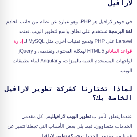
لارافيل
في جوهر لارافيل هو PHP، وهو عبارة عن نظام من جانب الخادم
لغة البرمجة
تستخدم على نطاق واسع لتطوير الويب. تعتمد
Laravel على PHP وتدمج تقنيات أخرى مثل MySQL لـ
إدارة
قواعد البيانات
و HTML 5 لهيكلة المحتوى وتقديمه، و jQuery
لواجهات المستخدم الغنية بالميزات، و Angular لبناء تطبيقات
الويب.
لماذا تختارنا كشركة تطوير لارافيل
الخاصة بك؟
عندما يتعلق الأمر ب
تطوير الويب لارافيل
ليس كل مقدمي
الخدمات متساوون. فيما يلي بعض الأسباب التي تجعلنا نتميز عن
غيرنا من مقدمي الخدمات
شركة تطوير لارافيل
.