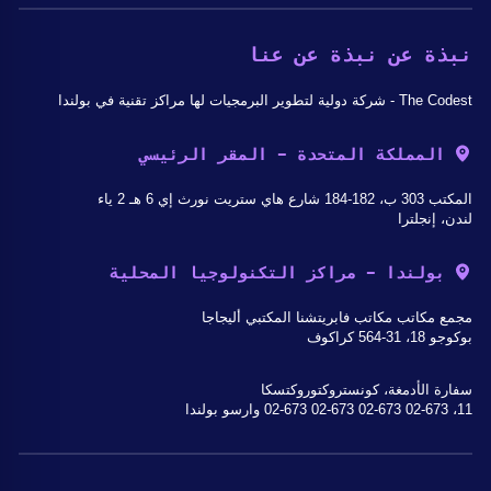
نبذة عن نبذة عن عنا
The Codest - شركة دولية لتطوير البرمجيات لها مراكز تقنية في بولندا
المملكة المتحدة - المقر الرئيسي
المكتب 303 ب، 182-184 شارع هاي ستريت نورث إي 6 هـ 2 ياء
لندن، إنجلترا
بولندا - مراكز التكنولوجيا المحلية
مجمع مكاتب مكاتب فابريتشنا المكتبي أليجاجا
بوكوجو 18، 31-564 كراكوف
سفارة الأدمغة، كونستروكتوروكتسكا
11، 02-673 02-673 02-673 02-673 وارسو بولندا