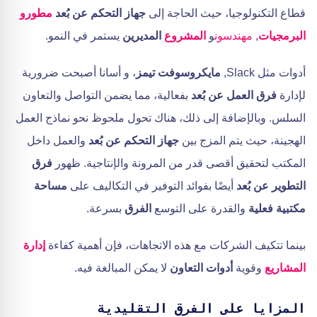
قطاع التكنولوجيا، حيث الحاجة إلى
جهاز التحكم عن بُعد
مطورو
البرمجيات
,
مهندسون
و
المشروع
المديرين
يستمر في النمو.
أدوات مثل Slack,
مايكروسوفت تيمز
، و أسانا أصبحت ضرورية
لإدارة
فرق العمل عن بُعد
بفعالية، مما يضمن التواصل والتعاون
السلس. وبالإضافة إلى ذلك، هناك تحول ملحوظ نحو نماذج العمل
الهجينة، حيث يتم المزج بين
جهاز التحكم عن بُعد
والعمل داخل
المكتب لتحقيق أقصى قدر من المرونة والإنتاجية. ظهور
فرق
التطوير عن بُعد
أيضًا بفوائد التوفير في التكاليف على
مساحة
مكتبية فعلية
والقدرة على التوسع
الفرق
بسرعة.
بينما تتكيف الشركات مع هذه الاتجاهات، فإن أهمية كفاءة
إدارة
المشاريع
وقوية
أدوات التعاون
لا يمكن المبالغة فيه.
المزايا على الفرق التقليدية