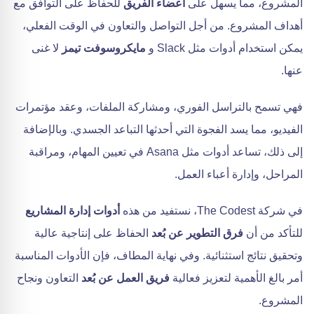
المشروع، مما يسهل على
أعضاء الفريق
للحفاظ على التوافق مع
أهداف المشروع. من أجل التواصل والتعاون في الوقت الفعلي،
يمكن استخدام أدوات مثل Slack و
مايكروسوفت تيمز
لا غنى
عنها.
فهي تسمح بالتراسل الفوري، ومشاركة الملفات، وعقد مؤتمرات
الفيديو، مما يسد الفجوة التي أحدثها التباعد الجسدي. وبالإضافة
إلى ذلك، تساعد أدوات مثل Asana في تعيين المهام، ومراقبة
المراحل، وإدارة أعباء العمل.
في شركة The Codest، نستفيد من هذه
أدوات إدارة المشاريع
للتأكد من أن
فرق التطوير عن بُعد
الحفاظ على إنتاجية عالية
وتحقيق نتائج استثنائية. وفي نهاية المطاف، فإن الأدوات المناسبة
أمر بالغ الأهمية لتعزيز فعالية
فريق العمل عن بُعد
التعاون ونجاح
المشروع.