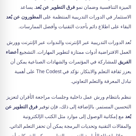
الميزة التنافسية وضمان نمو
فرق التطوير عن بُعد
. يساعد
الاستثمار في الدورات التدريبية المنتظمة على
المطورون عن بُعد
البقاء على اطلاع دائم بأحدث التقنيات وأفضل الممارسات.
تُعد الدورات التدريبية عبر الإنترنت والندوات عبر الإنترنت وورش
العمل الافتراضية أدوات ممتازة لتطوير المهارات. التشجيع
أعضاء
الفريق
للمشاركة في المؤتمرات والشهادات الصناعية يمكن أن
يعزز ثقافة التعلم والابتكار. نؤكد في The Codest على أهمية
تبادل المعرفة والتعلم التعاوني.
ننظم بانتظام ورش عمل داخلية وجلسات مراجعة الأقران لتعزيز
التحسين المستمر. بالإضافة إلى ذلك، فإن توفير
فرق التطوير عن
بُعد
مع إمكانية الوصول إلى موارد مثل الكتب الإلكترونية
والمقالات التقنية وتحديات البرمجة يمكن أن تحفز التعلم الذاتي.
من خلال إعطاء الأولوية للتدريب والتطوير، يمكن للشركات أن