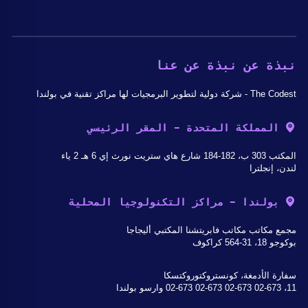
نبذة عن نبذة عن عنا
The Codest - شركة دولية لتطوير البرمجيات لها مراكز تقنية في بولندا
المملكة المتحدة - المقر الرئيسي
المكتب 303 ب، 182-184 شارع هاي ستريت نورث إي 6 هـ 2 ياء
لندن، إنجلترا
بولندا - مراكز التكنولوجيا المحلية
مجمع مكاتب مكاتب فابريتشنا المكتبي أليجاجا
بوكوجو 18، 31-564 كراكوف
سفارة الأدمغة، كونستروكتوروكتسكا
11، 02-673 02-673 02-673 02-673 وارسو بولندا