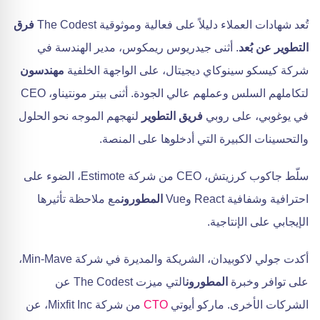
تُعد شهادات العملاء دليلاً على فعالية وموثوقية The Codest
فرق
التطوير عن بُعد
. أثنى جيدريوس ريمكوس، مدير الهندسة في
شركة كيسكو سينوكاي ديجيتال، على الواجهة الخلفية
مهندسون
لتكاملهم السلس وعملهم عالي الجودة. أثنى بيتر مونتيناو، CEO
في يوغوبي، على روبي
فريق التطوير
لنهجهم الموجه نحو الحلول
والتحسينات الكبيرة التي أدخلوها على المنصة.
سلّط جاكوب كرزيتش، CEO من شركة Estimote، الضوء على
احترافية وشفافية React وVue
المطورون
مع ملاحظة تأثيرها
الإيجابي على الإنتاجية.
أكدت جولي لاكوبيدان، الشريكة والمديرة في شركة Min-Mave،
على توافر وخبرة
المطورون
التي ميزت The Codest عن
الشركات الأخرى. ماركو أيوتي
CTO
من شركة Mixfit Inc، عن