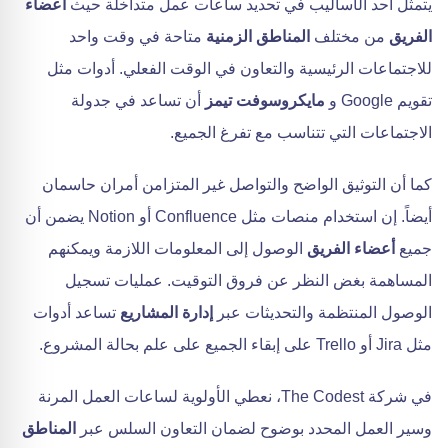
يتمثل أحد الأساليب في تحديد ساعات عمل متداخلة حيث
أعضاء
الفريق
من مختلف
المناطق الزمنية
متاحة في وقت واحد
للاجتماعات الرئيسية والتعاون في الوقت الفعلي. أدوات مثل
تقويم Google و
مايكروسوفت تيمز
أن تساعد في جدولة
الاجتماعات التي تتناسب مع تفرغ الجميع.
كما أن التوثيق الواضح والتواصل غير المتزامن أمران حاسمان
أيضاً. إن استخدام منصات مثل Confluence أو Notion يضمن أن
جميع
أعضاء الفريق
الوصول إلى المعلومات اللازمة ويمكنهم
المساهمة بغض النظر عن فروق التوقيت. عمليات تسجيل
الوصول المنتظمة والتحديثات عبر
إدارة المشاريع
تساعد أدوات
مثل Jira أو Trello على إبقاء الجميع على علم بحالة المشروع.
في شركة The Codest، نعطي الأولوية لساعات العمل المرنة
وسير العمل المحدد بوضوح لضمان التعاون السلس عبر
المناطق