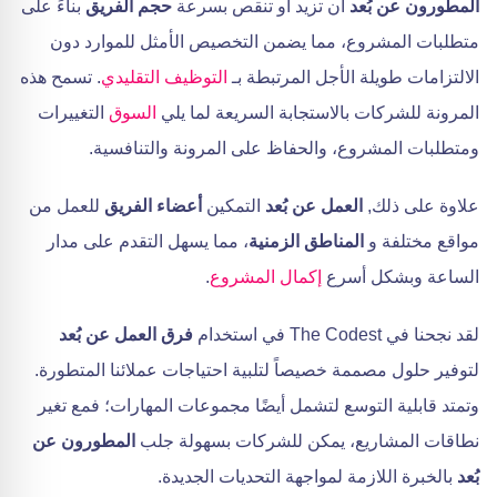
المطورون عن بُعد
أن تزيد أو تنقص بسرعة
حجم الفريق
بناءً على
متطلبات المشروع، مما يضمن التخصيص الأمثل للموارد دون
الالتزامات طويلة الأجل المرتبطة بـ
التوظيف التقليدي
. تسمح هذه
المرونة للشركات بالاستجابة السريعة لما يلي
السوق
التغييرات
ومتطلبات المشروع، والحفاظ على المرونة والتنافسية.
علاوة على ذلك,
العمل عن بُعد
التمكين
أعضاء الفريق
للعمل من
مواقع مختلفة و
المناطق الزمنية
، مما يسهل التقدم على مدار
الساعة وبشكل أسرع
إكمال المشروع
.
لقد نجحنا في The Codest في استخدام
فرق العمل عن بُعد
لتوفير حلول مصممة خصيصاً لتلبية احتياجات عملائنا المتطورة.
وتمتد قابلية التوسع لتشمل أيضًا مجموعات المهارات؛ فمع تغير
نطاقات المشاريع، يمكن للشركات بسهولة جلب
المطورون عن
بُعد
بالخبرة اللازمة لمواجهة التحديات الجديدة.