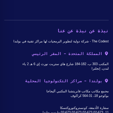
نبذة عن نبذة عن عنا
The Codest - شركة دولية لتطوير البرمجيات لها مراكز تقنية في بولندا
المملكة المتحدة - المقر الرئيسي
المكتب 303 ب، 182-184 شارع هاي ستريت نورث إي 6 هـ 2 ياء
لندن، إنجلترا
بولندا - مراكز التكنولوجيا المحلية
مجمع مكاتب مكاتب فابريتشنا المكتبي أليجاجا
بوكوجو 18، 31-564 كراكوف
سفارة الأدمغة، كونستروكتوروكتسكا
11، 02-673 02-673 02-673 02-673 وارسو بولندا