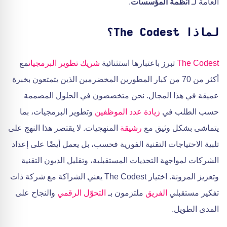
العامة لـ
أنظمة المؤسسات
.
لماذا The Codest؟
The Codest
تبرز باعتبارها استثنائية
شريك تطوير البرمجيات
مع
أكثر من 70 من كبار المطورين المخضرمين الذين يتمتعون بخبرة
عميقة في هذا المجال. نحن متخصصون في الحلول المصممة
حسب الطلب في
زيادة عدد الموظفين
وتطوير البرمجيات، بما
يتماشى بشكل وثيق مع
رشيقة
المنهجيات. لا يقتصر هذا النهج على
تلبية الاحتياجات التقنية الفورية فحسب، بل يعمل أيضًا على إعداد
الشركات لمواجهة التحديات المستقبلية، وتقليل الديون التقنية
وتعزيز المرونة. اختيار The Codest يعني الشراكة مع شركة ذات
تفكير مستقبلي
الفريق
ملتزمون بـ
التحوّل الرقمي
والنجاح على
المدى الطويل.