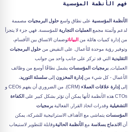
فهم الأنظمة المؤسسية
الأنظمة المؤسسية
على نطاق واسع
حلول البرمجيات
مصممة
لدعم وأتمتة مجمع
العمليات التجارية
للمؤسسة. فهي جزء لا يتجزأ
من إدارة كميات هائلة من
البيانات
وضمان الاتساق بين الأقسام،
وتوفير رؤية موحدة للأعمال. على النقيض من
حلول البرمجيات
التقليدية
التي قد تركز على جانب واحد من جوانب
العمليات,
برمجيات المؤسسات
يشمل نطاقًا أوسع من وظائف
الأعمال - كل شيء من
إدارة المخزون
إلى
سلسلة التوريد
،
إلى
إدارة علاقات العملاء
(CRM). من الضروري أن يفهم CEOs و
CTOs هذه الأنظمة لأنها يمكن أن تؤثر بشكل كبير على
الكفاءة
التشغيلية
وقدرات اتخاذ القرار. الفعالية
برمجيات
المؤسسات
يتماشى مع الأهداف الاستراتيجية للشركة، يمكن
أن
الاندماج بسلاسة
مع
الأنظمة الحالية
وقابلة للتطوير لاستيعاب