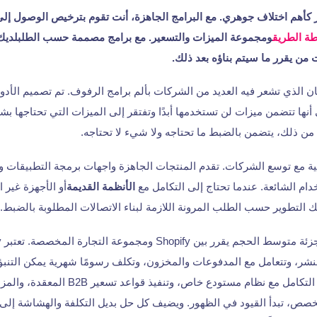
 كأهم اختلاف جوهري. مع البرامج الجاهزة، أنت تقوم بترخيص الوصول إ
ة الطريق
ومجموعة الميزات والتسعير. مع
برامج مصممة حسب الطلب
لدي
 من يقرر ما سيتم بناؤه بعد ذلك.
ن الذي تشعر فيه العديد من الشركات بألم برامج الرفوف. تم تصميم الأدوا
ها تتضمن ميزات لن تستخدمها أبدًا وتفتقر إلى الميزات التي تحتاجها بشدة
من ذلك، يتضمن بالضبط ما تحتاجه ولا شيء لا تحتاجه.
ية مع توسع الشركات. تقدم المنتجات الجاهزة واجهات برمجة التطبيقات و
ام الشائعة. عندما تحتاج إلى التكامل مع
الأنظمة القديمة
أو الأجهزة غير ا
ك التطوير حسب الطلب المرونة اللازمة لبناء الاتصالات المطلوبة بالضبط.
لنشر، وتتعامل مع المدفوعات والمخزون، وتكلف رسومًا شهرية يمكن التنبؤ 
يحتاج بائع التجزئة إلى التكامل مع نظام مستودع 
ص، تبدأ القيود في الظهور. ويضيف كل حل بديل التكلفة والهشاشة إلى 