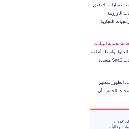
نفيذ مسارات التدقيق
ت الأوروبية
رمجيات التجارية
عامة لحماية البيانات
معالجتها بواسطة أنظمة
يتيح هذا المستوى من حوكمة البيانات بطرق لا يمكن لمنصات SaaS متعددة
في الظهور بمظهر
تجات الجاهزة أن
ات كخدمة
. وغالباً ما