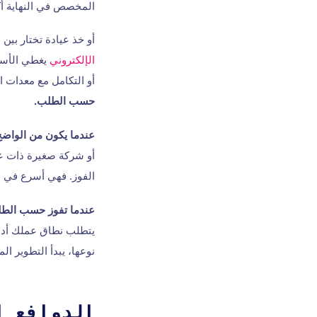
المخصص في النهاية أكث
أو خذ عيادة تختار بي
الإلكتروني
يغطي الأساس
أو التكامل مع معدات ا
حسب الطلب.
عندما يكون من الواضح
أو شركة صغيرة ذات عم
الفوز. فهي أسرع في ا
عندما تفوز حسب الط
يتطلب نطاق عملك أداءً 
نوعها، يبدأ التطوير ا
الدوافع ا