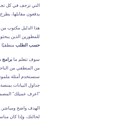
التي تزحف في كل تجد
يدفعون مقابلها، يطرح 
هذا الدليل مكتوب من
للمطورين الذين يبحثو
حسب الطلب
منطقيًا 
سوف تتعلم ما
برامج 
من المنطقي من الناحية
سنستخدم أمثلة ملموس
جداول البيانات بمنصة عم
"اعرف عميلك" المصممة خصيصًا
الهدف واضح ومباشر. ف
لحالتك، وإذا كان مناس