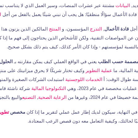
يد,
البيانات
مشتتة عبر عشرات المنصات، وسير العمل الذي لا يتناسب تمامً
قادة الأعمال سؤالًا منطقيًا: هل يجب أن نبني شيئًا يعمل بالفعل من أجل
ل
 أجل
قادة الأعمال
,
التدرج
المؤسسون، و
المنتج
المالكين الذين يزنون هذا 
ن عن المواصفات التقنية، ولكن للأشخاص الذين يحتاجون إلى فهم ما إذا 
بالنسبة لمؤسستهم - وإذا كان الأمر كذلك، كيف يتم ذلك بشكل صحيح.
مصممة حسب الطلب
يعني في الواقع العملي كيف يمكن مقارنته بـ
الحلول 
 المالية، ما
عملية التطوير
وكيف تختار شريكًا لا يحرق ميزانيتك على منتج ل
ة طوال الوقت: أ
الخدمات اللوجستية
استبدلت الشركات الصغيرة والمت
ليات مخصصة في عام 2023، وهي
التكنولوجيا المالية
شركة ناشئة قامت
 في عام 2024، وغيرها من
الرعاية الصحية
,
التصنيع
والبيع بالتجز
ي النهاية، سيكون لديك إطار عمل عملي لتقرير ما إذا كان
مخصص
تطوير
بًا لحالتك، وكيفية التعامل معه دون قصص الرعب المعتادة.