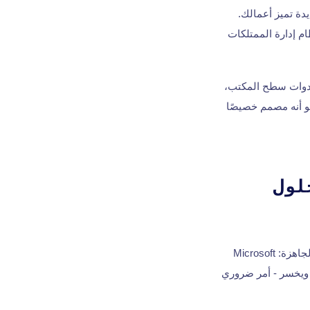
دة تميز أعمالك.
دق إقليمية ببناء محرك حجز مخصص في عام 2022 لدمج نظام إدارة الممتلكات
دوات سطح المكتب،
 أنه مصمم خصيصًا
لول
عادةً ما يقارنونها بالأدوات الجاهزة: Microsoft
ز كل نهج - ويخسر - أمر ضروري