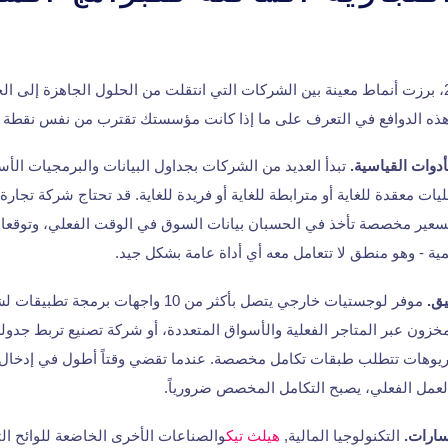
بين عامي 2022 و2026، برزت أنماط معينة بين الشركات التي انتقلت من الحلول الجاهزة
ذه الدوافع في التعرف على ما إذا كانت مؤسستك تقترب من نفس نقطة ا
أدوات القياسية.
يات معقدة للغاية أو مترابطة للغاية أو فريدة للغاية. قد تحتاج شركة تجار
تسعير مخصصة تأخذ في الحسبان بيانات السوق في الوقت الفعلي، وتوق
مية - وهو منطق لا تتعامل معه أي أداة عامة بشكل جيد.
يق.
موفر لوجستيات خارجي يتصل بأكثر من 10 واجهات بر
مخزون عبر المتاجر الفعلية والأسواق المتعددة، أو شركة تصنيع تربط جدولة 
اريوهات تتطلب طبقات تكامل مخصصة. عندما تقضي وقتاً أطول في إدخال ا
ارات.
التكنولوجيا المالية,
هيلث تيك
والصناعات الأخرى الخاضعة للوائح التن