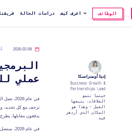
اعرف كيف
دراسات الحالة
فريقنا
الوظائف
2026-02-09
أ
البرمجي
إديتا أوبسزانسكا
عملي لل
Business Growth &
Partnerships Lead
حيثما تنمو
في عام 26
العلاقات، يتبعها
تزحف مع كل تجديد، وال
العمل - وهذا هو
المكان الذي أزدهر
يدفعون مقابلها، يطرح ق
فيه.
في عام 2026، ستصل العديد من الشركات إلى الحد الأقصى من