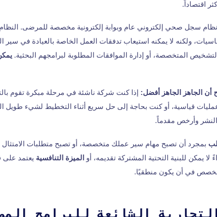
ر اقتصاداً.
ن نظام سجل صحي إلكتروني عام وبوابة إلكترونية مخصصة للمرضى. النظام 
يات، ولكنه لا يمكنه استيعاب تدفقات العمل الخاصة بالعيادة في سير الع
لتشخيص المتخصصة، أو إدارة الموافقات المطلوبة لبرامجهم البحثية.
يمكن
 أن الجاهز الجاهز أفضل:
إذا كنت شركة ناشئة في مرحلة مبكرة تقوم با
ليات قياسية، أو كنت بحاجة إلى حل سريع أثناء التخطيط لشيء طويل ال
لنشر وأرخص مقدماً.
لب
بمجرد أن تصبح مهام سير عملك متخصصة، أو تصبح متطلبات الامتثال ل
لا يمكن للبنية التحتية المشتركة تقديمه، أو
الميزة التنافسية
يعتمد على ق
لمخصص في أن يكون منطقيًا.
لتجارية الشائعة للبرامج المص