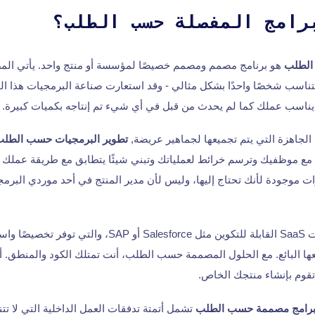
رامج المفصلة حسب الطلب؟
الطلب
هو برنامج مصمم ومصمم خصيصًا لمؤسسة أو منتج واحد. يأتي الم
ناسب شخصًا واحدًا بشكل مثالي - وقد استعارت صناعة البرمجيات هذا ا
يناسب عملك كما لم يحدث من قبل في أي شيء تم إنتاجه بكميات كبيرة.
جاهزة التي يتم تجميعها لجماهير عريضة,
تطوير البرمجيات حسب الطلب
 موظفيك وترسم خرائط لعملياتك وتبني شيئًا يتطابق مع طريقة عملك ال
 موجودة لأنك تحتاج إليها، وليس لأن مدير المنتج في أحد موردي البرمجي
ويختلف هذا عن منصات SaaS القابلة للتكوين مثل Salesforce أ
ها البائع. مع الحلول المصممة حسب الطلب، أنت تمتلك الكود والمنطق. أن
قوم بإنشاء منتجك الخاص.
رامج مصممة حسب الطلب
تشمل أتمتة تدفقات العمل الداخلية التي لا تت