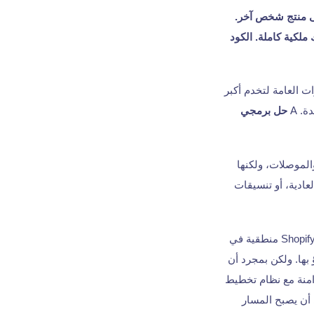
لى منتج شخص آخر.
ك
ملكية كاملة
. الكود
ت العامة لتخدم أكبر
. A
حل برمجي
الموصلات، ولكنها
لعادية، أو تنسيقات
ضع في اعتبارك بائع تجزئة متوسط الحجم يقرر بين Shopify ومجموعة التجارة المخصصة. تعتبر Shopify منطقية في
بها. ولكن بمجرد أن
خاص، وتنفيذ قواعد تسعير B2B المعقدة، والمزامنة مع نظام تخطيط
أن يصبح المسار