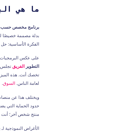
ما هي الب
برنامج مخصص حسب 
بدلة مصممة خصيصًا لت
الفكرة الأساسية: حل 
على عكس البرمجيات ال
التطوير
الفريق
تجلس مع
تخصك أنت. هذه الميزات
لعامة الناس.
السوق
.
حدود الحماية التي يضع
منتج شخص آخر؛ أنت ت
الأغراض النموذجية لـ
ب