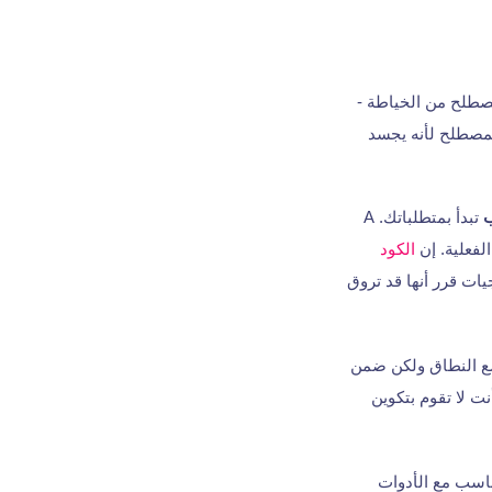
صطلح من الخياطة -
لمصطلح لأنه يجسد
تبدأ بمتطلباتك. A
فعلية. إن
الكود
ات قرر أنها قد تروق
و SAP، والتي توفر تخصيصًا واسع النطاق ولكن ضمن
ت لا تقوم بتكوين
ناسب مع الأدوات