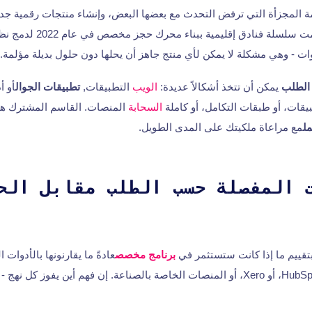
مة المجزأة التي ترفض التحدث مع بعضها البعض، وإنشاء منتجات رقمية جدي
على سبيل المثال، قامت سلسلة فنا
ات - وهي مشكلة لا يمكن لأي منتج جاهز أن يحلها دون حلول بديلة مؤلمة.
الطلب
يمكن أن تتخذ أشكالاً عديدة:
الويب
التطبيقات,
تطبيقات الجوال
أو أ
يقات، أو طبقات التكامل، أو كاملة
السحابة
المنصات. القاسم المشترك هو
ل
مع مراعاة ملكيتك على المدى الطويل.
 المفصلة حسب الطلب مقابل الح
تقييم ما إذا كانت ستستثمر في
برنامج مخصص
365، أو Shopify، أو HubSpot، أو Xero، أو المنصات الخاصة بالصناعة. إن فهم أين يفو