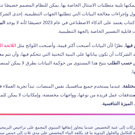
 يمكنها تلبية متطلبات الامتثال الخاصة بها. يمكن للنظام المصمم خصيصًا ت
 وإجراءات معالجة البيانات التي تتطلبها الجهات التنظيمية. إحدى الشركا
يعتمد على الذكاء الاصطناعي في عام 2023 خصيصًا لأنه لا يوجد
الب
قابلية التفسير الخاصة بالجهة التنظيمية.
فيها.
نظرًا لأن البيانات أصبحت أكثر قيمة، وأصبحت اللوائح مثل
اللائحة ال
يد الشركات أن تكون بياناتها على البنية التحتية التي تتحكم فيها، وأن تتم 
 حسب الطلب
.
ختلفة.
عندما يستخدم جميع منافسيك نفس المنصات، تبدأ تجربة العملاء 
تدفقات عمل فريدة من نوعها، وواجهات مخصصة، وإمكانيات لا يمكن للمن
ك
الميزة التنافسية
.
كات إلى عتبة التخصيص عندما يتجاوز إنفاقها السنوي المجمع على تراخيص البرمجي
للتكامل والحلول اليدوية ما قد يكلفه البناء المخصص على مدى ثلاث إلى خمس سنوات