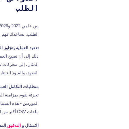
الطلب
الطلب. يساعدك فهم ه
تعقيد العملية يتجاوز ال
ذلك إلى أن تصبح العمل
المثال، إلى محركات 
العقود، والقيود التنظي
متطلبات التكامل العم
تجزئة يقوم بمزامنة ال
الموردين - هذه السين
ملفات CSV أكثر من العمل الفعلي، يصبح التكامل المخصص ضرورياً.
الامتثال و
التدقيق
المس