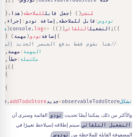
فئة ObservableTodoStore
{
تودوس
=
[
]
;
مُنشئ
(
)
{
جعل قابل
للملاحظة
(
هذا،
{
تودوس
:
قابل للملاحظة
,
إضافة تودو
:
إجراء
,
}
)
;
التشغيل
التلقائي
(
(
)
)
=>
log
.
console
(
هذا
}
إضافة
تودو
(
مهمة
)
{
// هنا نقوم فقط بدفع العنصر الجديد إلى ا
المهمة
:
مهمة
,
مكتملة
:
خطأ
,
;
)
}
}
}
تشكل
observableTodoStore
=
جديد
addTodoStore
.
ore
تودو
والأكثر من ذلك، يمكننا أيضًا تحديث
القائمة وسنرى أن
التشغيل التلقائي
سيتم إطلاقه (سيلاحظ تغييرًا في
تودوس
المصفوفة القابلة للملاحظة من
).