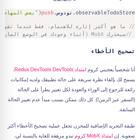
observableTodoStore
.
تودوس
.
push
(
"بعض المهام ا
// ما هو أكثر إثارة للاهتمام، فقط عندما تقوم
// سيحذرك MobX (أثناء وجودك في الوضع الصارم) أنه لا يجب عليك القيام بذلك مباشرةً
تصحيح الأخطاء
أنا شخصياً يعجبني كروم
امتداد Redux DevTools DevTools
.
يسمح لك بإلقاء نظرة سريعة على حالة تطبيقك ولديه إمكانيات
رائعة للرجوع إلى الوراء والعودة لكل تغيير يطرأ على الحالة
(السفر عبر الزمن!). كل ذلك ممكن بسبب مبدأ عدم تغيير الحالة
السابقة.
طبقة التجريد الإضافية للمخزن تجعل عملية تصحيح الأخطاء أكثر
صعوبة. إن
امتداد MobX كروم
تبدو مرهقة للغاية بالنسبة لي،