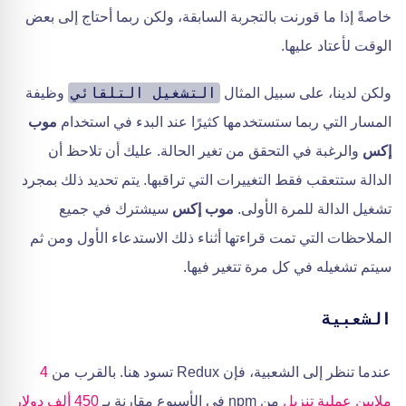
خاصةً إذا ما قورنت بالتجربة السابقة، ولكن ربما أحتاج إلى بعض
الوقت لأعتاد عليها.
التشغيل التلقائي
ولكن لدينا، على سبيل المثال
وظيفة
المسار التي ربما ستستخدمها كثيرًا عند البدء في استخدام
موب
إكس
والرغبة في التحقق من تغير الحالة. عليك أن تلاحظ أن
الدالة ستتعقب فقط التغييرات التي تراقبها. يتم تحديد ذلك بمجرد
تشغيل الدالة للمرة الأولى.
موب إكس
سيشترك في جميع
الملاحظات التي تمت قراءتها أثناء ذلك الاستدعاء الأول ومن ثم
سيتم تشغيله في كل مرة تتغير فيها.
الشعبية
عندما تنظر إلى الشعبية، فإن Redux تسود هنا. بالقرب من
4
ملايين عملية تنزيل
من npm في الأسبوع مقارنة بـ
450 ألف دولار