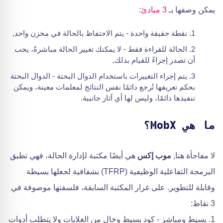
يمكن وصفها بـ
3 مبادئ
:
نقطة حقيقة واحدة - يتم الاحتفاظ بالحالة في مخزن واحد,
الحالة للقراءة فقط - لا يمكنك تغيير الحالة مباشرةً، يجب
أن تصدر إجراءً للقيام بذلك,
يتم إجراء التغييرات باستخدام الدوال البحتة - الدوال البحتة
بحكم تعريفها تُرجع دائمًا نفس النتائج لمعلمات معينة، ويمكن
تنفيذها دائمًا، وليس لها أي آثار جانبية.
ما هي MobX؟
لا مفاجأة هنا,
موب إكس
هي أيضًا مكتبة لإدارة الحالة، فهي تطبق
البرمجة التفاعلية الوظيفية (TFRP) بشفافية لجعلها بسيطة
وقابلة للتطوير. على غرار المكتبة السابقة، فلسفتها موصوفة في
3 نقاط:
1. بسيط ومباشر - كود بسيط وخالٍ من الغلايات ولا يتطلب أدوات