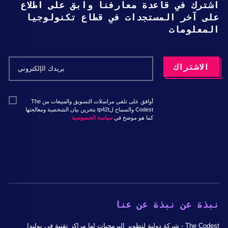
اشترك في قاعدة معارفنا وابق على اطلاع
على آخر المستجدات في قطاع تكنولوجيا
المعلومات
أوافق على تلقي مراسلات التسويق والمبيعات من The
Codest والسماح لtp42t بتخزين بيان الشخصية ومعالجتها
كما هو موضح في
سياسة الخصوصية
نبذة عن نبذة عن عنا
The Codest - شركة دولية لتطوير البرمجيات لها مراكز تقنية في بولندا