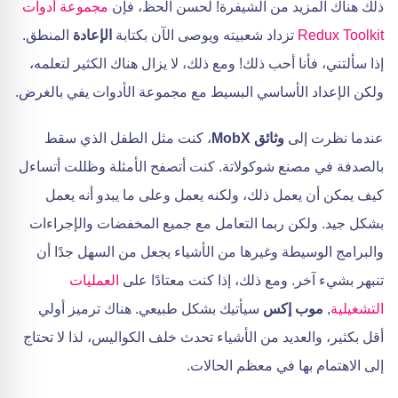
ذلك هناك المزيد من الشيفرة! لحسن الحظ، فإن
مجموعة أدوات
Redux Toolkit
تزداد شعبيته ويوصى الآن بكتابة
الإعادة
المنطق.
إذا سألتني، فأنا أحب ذلك! ومع ذلك، لا يزال هناك الكثير لتعلمه،
ولكن الإعداد الأساسي البسيط مع مجموعة الأدوات يفي بالغرض.
عندما نظرت إلى
وثائق MobX
، كنت مثل الطفل الذي سقط
بالصدفة في مصنع شوكولاتة. كنت أتصفح الأمثلة وظللت أتساءل
كيف يمكن أن يعمل ذلك، ولكنه يعمل وعلى ما يبدو أنه يعمل
بشكل جيد. ولكن ربما التعامل مع جميع المخفضات والإجراءات
والبرامج الوسيطة وغيرها من الأشياء يجعل من السهل جدًا أن
تنبهر بشيء آخر. ومع ذلك، إذا كنت معتادًا على
العمليات
التشغيلية
,
موب إكس
سيأتيك بشكل طبيعي. هناك ترميز أولي
أقل بكثير، والعديد من الأشياء تحدث خلف الكواليس، لذا لا تحتاج
إلى الاهتمام بها في معظم الحالات.