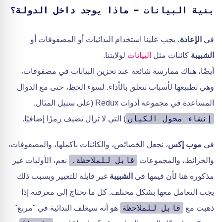
بنية البيانات - ماذا يوجد داخل الدولة؟
في
الإعادة
، يجب علينا استخدام البدائيات أو المصفوفات أو
الشبيبة
كائنات مثل
البيانات
لولايتنا.
أيضًا، هناك ممارسة شائعة عند تخزين البيانات في مصفوفات،
وهي تطبيعها لأسباب تتعلق بالأداء. لسوء الحظ، حتى مع الدوال
المساعدة في مجموعة أدوات Redux (على سبيل المثال,
إنشاء محول الكيان
) التي لا تزال تضيف رمزًا إضافيًا.
في
موب إكس
، نجعل الخصائص، والكائنات بأكملها، والمصفوفات،
قابل للملاحظة.
والخرائط، والمجموعات
نعم، الأوليات غير
مذكورة هنا لأن قيمها في
الشبيبة
غير قابلة للتغيير وبسبب ذلك
يجب التعامل معها بشكل مختلف. كل ما تحتاج إلى معرفته إذا
قابل للملاحظة
ذهبت مع
هو أنه سيغلف البدائية في "مربع"