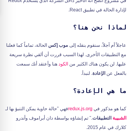
في مشروع اتضح أنه الأخير داخل الشركة الذي يستخدم Redux
لإدارة الحالة في تطبيق React.
لماذا نحن هنا؟
عاجلاً أم آجلاً، سنقوم بنقله إلى
موب إكس
الحالة، تماماً كما فعلنا
مع التطبيقات الأخرى. لهذا السبب قررت أن ألقي نظرة سريعة
عليها. لن يكون هناك الكثير من
الكود
هنا وأعتقد أنك سمعت
بالفعل عن
الإعادة
. لنبدأ.
ما هي الإعادة؟
كما هو مذكور في
redux.js.org
فهي "حالة حاوية يمكن التنبؤ بها لـ
الشبيبة
التطبيقات
." تم إنشاؤه بواسطة دان أبراموف وأندرو
كلارك في عام 2015.