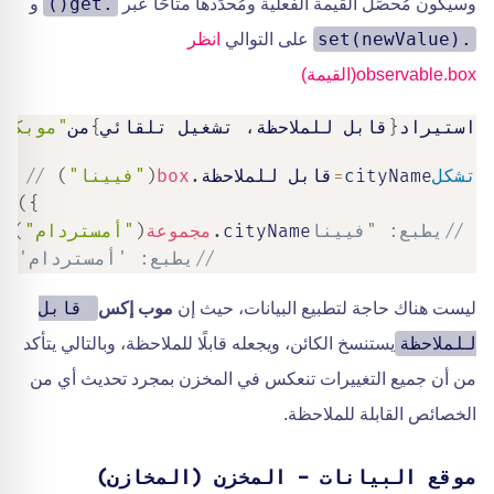
.get()
وسيكون مُحصِّل القيمة الفعلية ومُحدِّدها متاحًا عبر
و
.set(newValue)
على التوالي
انظر
observable.box(القيمة)
استيراد
{
قابل للملاحظة، تشغيل تلقائي
}
من
"موبكس"
تشكل
cityName
=
قابل للملاحظة
.
box
(
"فيينا"
)
// نفس bservable
)
}
// يطبع: "فيينا
cityName
.
مجموعة
(
"أمستردام"
)
// يطبع: 'أمستردام'
قابل
ليست هناك حاجة لتطبيع البيانات، حيث إن
موب إكس
للملاحظة
يستنسخ الكائن، ويجعله قابلًا للملاحظة، وبالتالي يتأكد
من أن جميع التغييرات تنعكس في المخزن بمجرد تحديث أي من
الخصائص القابلة للملاحظة.
موقع البيانات - المخزن (المخازن)