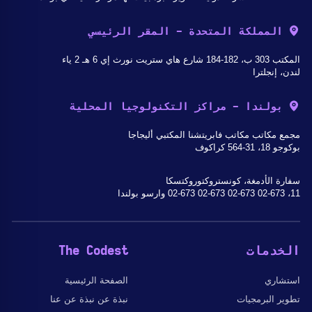
المملكة المتحدة - المقر الرئيسي
المكتب 303 ب، 182-184 شارع هاي ستريت نورث إي 6 هـ 2 ياء
لندن، إنجلترا
بولندا - مراكز التكنولوجيا المحلية
مجمع مكاتب مكاتب فابريتشنا المكتبي أليجاجا
بوكوجو 18، 31-564 كراكوف
سفارة الأدمغة، كونستروكتوروكتسكا
11، 02-673 02-673 02-673 02-673 وارسو بولندا
الخدمات
The Codest
استشاري
الصفحة الرئيسية
تطوير البرمجيات
نبذة عن نبذة عن عنا