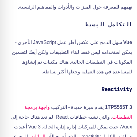
نهمهم للمعرفة حول الميزات والأدوات والمفاهيم الرئيسية.
التكامل البسيط
Vue
سهل الدمج على عكس أطر عمل JavaScript الأخرى -
يمكن استخدامه ليس فقط لبناء التطبيقات ولكن أيضًا لتضمين
المكونات في التطبيقات الحالية. هناك مكتبات تم إنشاؤها
للمساعدة في هذه العملية وجعلها أكثر بساطة.
Reactivity
1TP5555T 3
يقدم ميزة جديدة - التركيب
واجهة برمجة
التطبيقات
, والتي تشبه خطافات React. لم تعد هناك حاجة إلى
Vuex، حيث يمكن للمركبات إدارة إدارة الحالة. Vue 3 أعيدت
صياغته بالكامل reactivity، والذي أصبح الآن
البيانات
بالرجوع