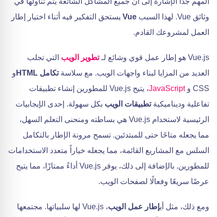
المهم جدًا الإشارة إلى أن جميع المشاكل الشائعة يتم تناولها في
وثائق Vue. لهذا السبب
Vue
يستحق التفكير فيه أثناء اختيار إطار
العمل لمشروعك القادم.
Vue.js هو إطار عمل قوي وشائع لـ
تطوير الويب
التي تجلب
العديد من المزايا لبناء واجهات الويب. مع سلاسة
تكامل HTML
و
CSS و
JavaScript
، يتيح Vue.js للمطورين إنشاء تطبيقات
تفاعلية وديناميكية
تطبيقات الويب
بكل سهولة. إحدى الإيجابيات
الرئيسية لاستخدام Vue.js هي بساطته ومنحنى التعلم السهل،
مما يجعله متاحًا حتى للمبتدئين. تسمح مرونة الإطار بالتكامل
السلس مع المشاريع القائمة، مما يجعله خياراً متعدد الاستخدامات
للمطورين. بالإضافة إلى ذلك، يوفر Vue.js أداءً ممتازًا، مما يتيح
عرضًا سريعًا وفعالًا لصفحات الويب.
ومع ذلك، مثل أي
إطار عمل الويب
، Vue.js لها سلبياتها. مجتمعها