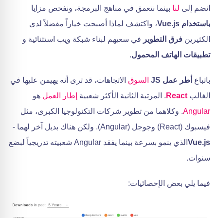
انضم إلى
لنا
بينما نتعمق في مناهج البرمجة، ونفحص مزايا
باستخدام Vue.js
، واكتشف لماذا أصبحت خياراً مفضلاً لدى
الكثيرين
فرق التطوير
في سعيهم لبناء شبكة ويب استثنائية و
تطبيقات الهاتف المحمول
.
باتباع
أطر عمل JS
السوق
الاتجاهات، قد ترى أنه يهيمن عليها في
الغالب
React
. المرتبة الثانية الأكثر شعبية
إطار العمل
هو
Angular
. وكلاهما من تطوير شركات التكنولوجيا الكبرى، مثل
فيسبوك (React) وجوجل (Angular). ولكن هناك بديل آخر لهما -
Vue.js
الذي ينمو بسرعة بينما يفقد Angular شعبيته تدريجياً لبضع
سنوات.
فيما يلي بعض الإحصائيات: