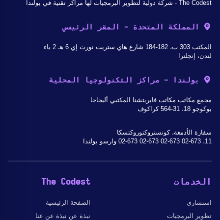
The Codest - شركة دولية لتطوير البرمجيات لها مراكز تقنية في بولندا
المملكة المتحدة - المقر الرئيسي
المكتب 303 ب، 182-184 شارع هاي ستريت نورث إي 6 هـ 2 ياء
لندن، إنجلترا
بولندا - مراكز التكنولوجيا المحلية
مجمع مكاتب مكاتب فابريتشنا المكتبي أليجاجا
بوكوجو 18، 31-564 كراكوف
سفارة الأدمغة، كونستروكتوروكتسكا
11، 02-673 02-673 02-673 02-673 وارسو بولندا
الخدمات
The Codest
استشاري
الصفحة الرئيسية
تطوير البرمجيات
نبذة عن نبذة عن عنا