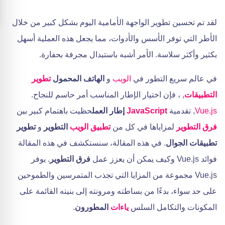
لقد تم تحسين تطوير الواجهة الأمامية اليوم بشكل كبير من خلال
الأطر التي توفر الأسس والأدوات، مما يجعل هذه العملية أسهل
بكثير وأكثر سلاسة. الأمر أشبه باستبدال مجرفة بحفارة.
في عالم سريع التطور في
الويب
و
الهاتف المحمول
تطوير
التطبيقات
, ، فإن اختيار الإطار المناسب أمر حاسم للنجاح.
Vue.js
, تقدمية
JavaScript
إطار العمل
حظيت باهتمام كبير بين
فرق التطوير
لمزاياها في كل من
تطبيق الويب
التطوير
و
تطوير
تطبيقات الجوال
. في هذه المقالة، سنستكشف في هذه المقالة
فوائد Vue.js وكيف يمكن أن يعزز عمل
فرق التطوير
. يوفر
Vue.js مجموعة من المزايا التي تجذب المتمرسين والطموحين
على حد سواء، بدءًا من بساطته ومرونته إلى بنيته القائمة على
المكونات والتكامل السلس
ياءات
المطورون
.