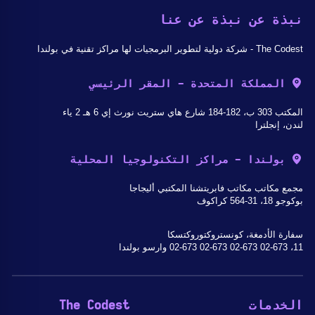
نبذة عن نبذة عن عنا
The Codest - شركة دولية لتطوير البرمجيات لها مراكز تقنية في بولندا
المملكة المتحدة - المقر الرئيسي
المكتب 303 ب، 182-184 شارع هاي ستريت نورث إي 6 هـ 2 ياء
لندن، إنجلترا
بولندا - مراكز التكنولوجيا المحلية
مجمع مكاتب مكاتب فابريتشنا المكتبي أليجاجا
بوكوجو 18، 31-564 كراكوف
سفارة الأدمغة، كونستروكتوروكتسكا
11، 02-673 02-673 02-673 02-673 وارسو بولندا
الخدمات
The Codest