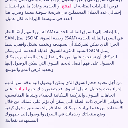
فرص الإيرادات المتاحة ل
المنتج
أو الخدمة. وعادةً ما يتم احتساب
إجمالي عدد العملاء المحتملين في شريحة سوقية معينة وضرب هذا
العدد في متوسط الإيرادات لكل عميل.
وبالإضافة إلى السوق القابلة للخدمة (TAM)، من المهم أيضًا النظر
في السوق القابلة للخدمة (SAM) وحصة السوق (SOM). يمثل SAM
الجزء الذي يمكن لشركتك أن تستهدفه وتخدمه بشكل واقعي، بينما
يمثل SOM النسبة المئوية للسوق القابلة للخدمة التي يمكن
لشركتك أن تستحوذ عليها. من خلال تحليل هذه المقاييس، يمكنك
الحصول على فهم أفضل لحجم السوق التي يمكن الوصول إليها
وتحديد فرص النمو والتوسع.
من أجل تحديد حجم السوق الذي يمكن الوصول إليه بدقة، من المهم
إجراء بحث وتحليل شامل للسوق. قد يتضمن ذلك جمع
البيانات
على
اتجاهات السوق، والتركيبة السكانية للعملاء، ونشاط المنافسين،
والعوامل الأخرى ذات الصلة التي يمكن أن تؤثر على عملك. من خلال
الاستفادة من هذه البيانات، يمكنك اتخاذ قرارات مستنيرة حول كيفية
وضع منتجاتك وخدماتك في السوق والوصول إلى جمهورك
المستهدف بفعالية.