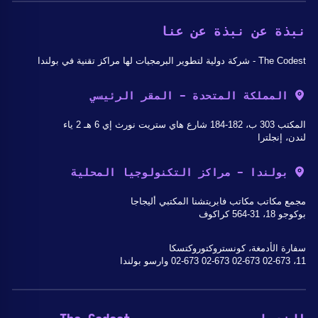
نبذة عن نبذة عن عنا
The Codest - شركة دولية لتطوير البرمجيات لها مراكز تقنية في بولندا
المملكة المتحدة - المقر الرئيسي
المكتب 303 ب، 182-184 شارع هاي ستريت نورث إي 6 هـ 2 ياء
لندن، إنجلترا
بولندا - مراكز التكنولوجيا المحلية
مجمع مكاتب مكاتب فابريتشنا المكتبي أليجاجا
بوكوجو 18، 31-564 كراكوف
سفارة الأدمغة، كونستروكتوروكتسكا
11، 02-673 02-673 02-673 02-673 وارسو بولندا