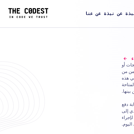
بذة عن نبذة عن عنا
ء
جات أو
من من
ي هذه
لمتاحة
بينها.
بة دفع
دي إلى
لإجراء
اليوم.