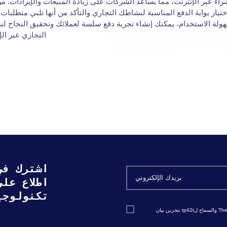
راء عبر الإنترنت، مما يساعد الشركات على زيادة المبيعات والإيرادات. م
ختيار بوابة الدفع المناسبة لنشاطك التجاري والتأكد من أنها تلبي متطلبات 
ولة الاستخدام، يمكنك إنشاء تجربة دفع سلسة لعملائك وتحقيق النجاح ل
التجاري عبر الإ
اشترك في
اطلاع عل
تكنولوجي
أوافق على تلقي مراسلات التسويق والمبيعات من The Codest والسماح لtp42t بتخزين بيان