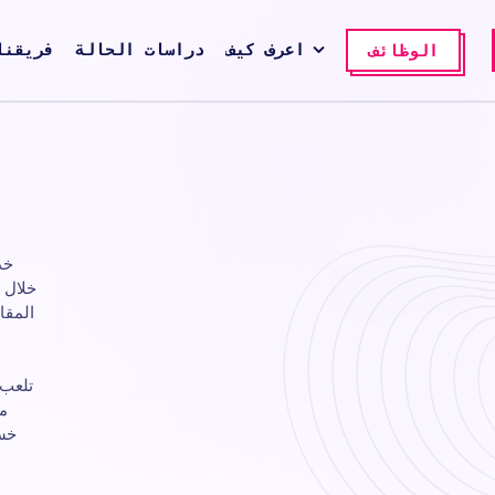
اعرف كيف
دراسات الحالة
فريقنا
الوظائف
خد
خلال 
المقا
تلعب 
مو
خسا