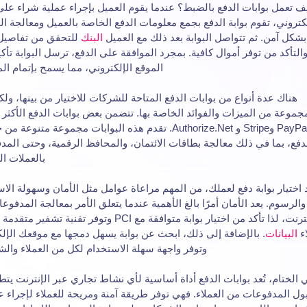
ف تعمل بوابات الدفع بالضبط؟ عندما يقوم العميل بإجراء عملية شراء عل
كتروني، تقوم بوابة الدفع بجمع معلومات الدفع الخاصة بالعميل ومعالجة ال
بشكل آمن. ثم تتواصل البوابة بعد ذلك مع العميل
البنك
للتحقق من تفاصيل 
التأكد من توفر أموال كافية. بمجرد الموافقة على الدفع، ترسل البوابة تأكيد
الموقع الإلكتروني، مما يسمح بإتمام الم
هناك عدة أنواع من بوابات الدفع المتاحة للشركات للاختيار من بينها، ولك
جموعة من الميزات والفوائد الخاصة بها. تتضمن بعض بوابات الدفع الأكثر 
PayPal وStripe و Authorize.Net. تقدم هذه البوابات مجموعة متنوعة
دفع، بما في ذلك معالجة بطاقات الائتمان، والمحافظ الرقمية، وحتى الم
بالعملات ال
 اختيار بوابة دفع لعملك، من المهم مراعاة عوامل مثل الأمان وسهولة الا
والرسوم. يعد الأمان أمرًا بالغ الأهمية عندما يتعلق الأمر بمعالجة المدفوع
الإنترنت، لذا تأكد من اختيار بوابة متوافقة مع PCI وتوفر تقنية تشفي
اء
البيانات
. بالإضافة إلى ذلك، ابحث عن بوابة يسهل دمجها مع موقعك الإل
وتوفر واجهة سهلة الاستخدام لكل من العملاء وال
 الختام، تُعد بوابات الدفع أداة أساسية لأي نشاط تجاري عبر الإنترنت يتط
ول المدفوعات من العملاء. فهي توفر طريقة آمنة ومريحة للعملاء لإجراء 