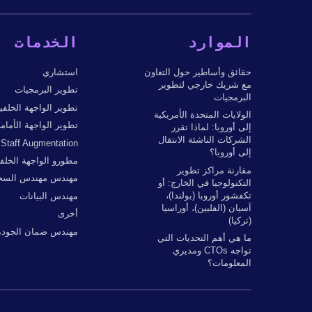
الموارد
الخدمات
حقائق وأساطير حول التعاون
استشاري
مع شريك خارجي لتطوير
تطوير البرمجيات
البرمجيات
تطوير الواجهة الخلفي
الولايات المتحدة الأمريكية
تطوير الواجهة الأمامي
إلى أوروبا: لماذا تقرر
الشركات الناشئة الانتقال
Staff Augmentation
إلى أوروبا؟
مطورو الواجهة الخلفي
مقارنة مراكز تطوير
مهندس مهندس السحا
التكنولوجيا في الخارج: أو
تكفشور أوروبا (بولندا)،
مهندس البيانات
آسيان (الفلبين)، أوراسيا
أخرى
(تركيا)
مهندس ضمان الجودة
ما هي أهم التحديات التي
تواجه CTOs ومديري
المعلومات؟