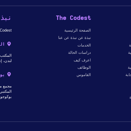
The Codest
نبذة
الصفحة الرئيسية
The Codest - شركة دولية لتطوير البرمجيات
نبذة عن نبذة عن عنا
ال
ة
الخدمات
ة
دراسات الحالة
المكتب 303 ب، 182-184 شارع هاي ستريت نورث إي 6 هـ 2
اعرف كيف
لندن، إن
ة
الوظائف
بو
بة
القاموس
مجمع مك
المكتبي 
بوكوجو 18، 31-564 كراكو