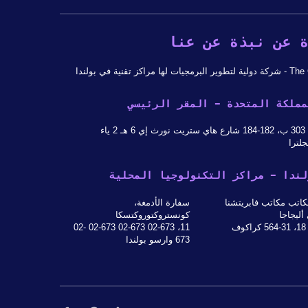
 عن نبذة عن عنا
 لها مراكز تقنية في بولندا
مملكة المتحدة - المقر الرئيسي
 ياء
جلترا
لندا - مراكز التكنولوجيا المحلية
اتب مكاتب فابريتشنا
سفارة الأدمغة،
أليجاجا
كونستروكتوروكتسكا
ف
11، 02-673 02-673 02-673 02-
673 وارسو بولندا