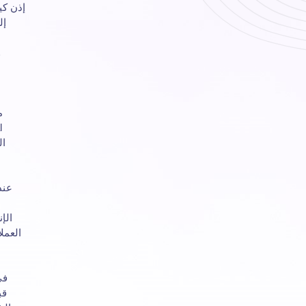
إذن كي
إل
و
م
ال
عند
العمل
في
قب