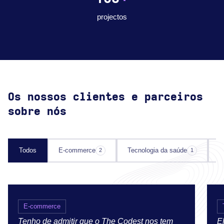
projectos
Os nossos clientes e parceiros
sobre nós
Todos
E-commerce
Tecnologia da saúde
I
2
1
E-commerce
Tenho de admitir que o The Codest nos tem
E