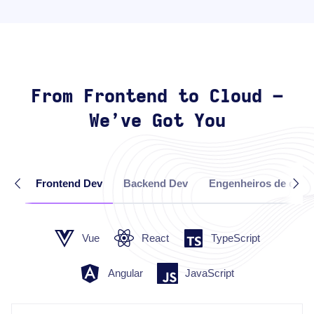
From Frontend to Cloud –
We’ve Got You
Frontend Dev
Backend Dev
Engenheiros de dado
Vue
React
TypeScript
Angular
JavaScript