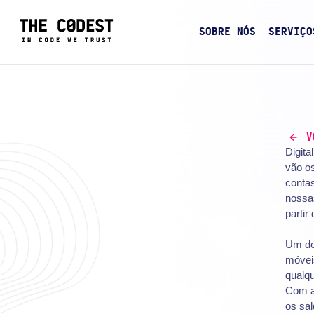
SOBRE NÓS
SERVIÇO
V
Digita
vão os
conta
nossas
partir
Um dos
móvei
qualqu
Com a
os sal