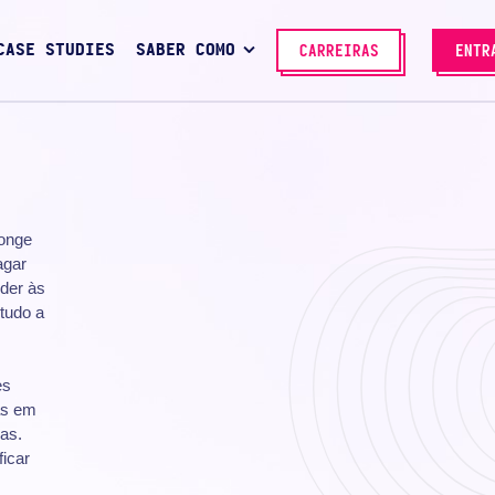
CASE STUDIES
SABER COMO
CARREIRAS
ENTR
Longe
agar
eder às
 tudo a
es
as em
ças.
icar