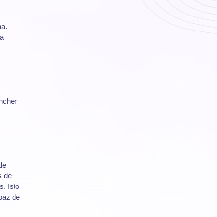
ha.
ra
ncher
de
s de
s. Isto
 paz de