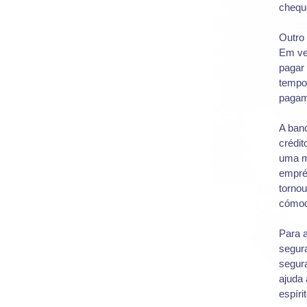
chequ
Outro 
Em vez
pagar 
tempo 
pagam
A banc
crédi
uma m
empré
torno
cómod
Para a
segur
segura
ajuda 
espíri