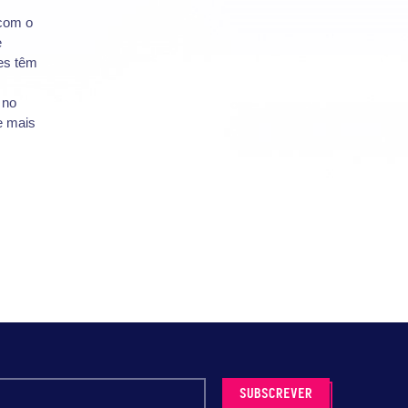
 com o
e
tes têm
 no
e mais