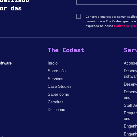
ualizado
or das
Concordo em receber comunicações
permitir que a The Codest guarde 
explicado no nosso
Política de pri
The Codest
Ser
oftware
Início
Aconse
Sobre nós
Desenv
softwar
Serviços
Desenv
Case Studies
Desenvo
Saber como
end
Carreiras
Staff A
Dicionário
Progra
end
Engenh
Engenh