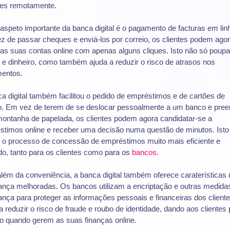
es remotamente.
aspeto importante da banca digital é o pagamento de facturas em lin
 de passar cheques e enviá-los por correio, os clientes podem ago
as suas contas online com apenas alguns cliques. Isto não só poupa
e dinheiro, como também ajuda a reduzir o risco de atrasos nos
entos.
a digital também facilitou o pedido de empréstimos e de cartões de
to. Em vez de terem de se deslocar pessoalmente a um banco e pree
ontanha de papelada, os clientes podem agora candidatar-se a
stimos online e receber uma decisão numa questão de minutos. Isto
u o processo de concessão de empréstimos muito mais eficiente e
o, tanto para os clientes como para os
bancos
.
lém da conveniência, a banca digital também oferece caraterísticas 
ança melhoradas. Os bancos utilizam a encriptação e outras medida
nça para proteger as informações pessoais e financeiras dos cliente
a reduzir o risco de fraude e roubo de identidade, dando aos clientes
to quando gerem as suas finanças online.