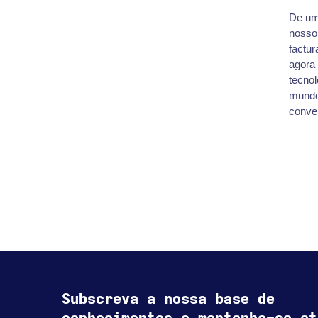
De um
nosso
factur
agora
tecno
mundo 
conve
Subscreva a nossa base de