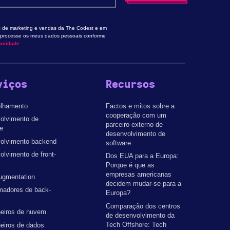
 de marketing e vendas da The Codest e em
e processe os meus dados pessoais conforme
vacidade.
viços
Recursos
lhamento
Factos e mitos sobre a
cooperação com um
olvimento de
parceiro externo de
e
desenvolvimento de
olvimento backend
software
lvimento de front-
Dos EUA para a Europa:
Porque é que as
empresas americanas
ugmentation
decidem mudar-se para a
madores de back-
Europa?
Comparação dos centros
eiros de nuvem
de desenvolvimento da
Tech Offshore: Tech
eiros de dados