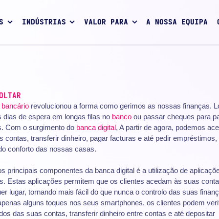
S
INDÚSTRIAS
VALOR PARA
A NOSSA EQUIPA
OLTAR
l
bancário
revolucionou a forma como gerimos as nossas finanças. 
 dias de espera em longas filas no
banco
ou passar cheques para p
s. Com o surgimento do
banca digital
, A partir de agora, podemos ac
 contas, transferir dinheiro, pagar facturas e até pedir empréstimos,
 do conforto das nossas casas.
 principais componentes da banca digital é a utilização de aplicaçõ
s. Estas aplicações permitem que os clientes acedam às suas cont
er lugar, tornando mais fácil do que nunca o controlo das suas finan
penas alguns toques nos seus smartphones, os clientes podem verif
dos das suas contas, transferir dinheiro entre contas e até depositar