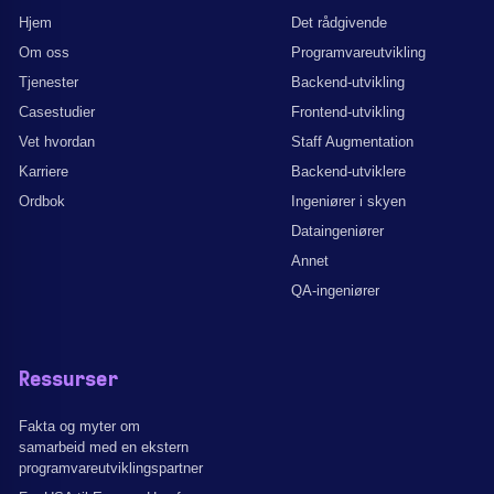
Hjem
Det rådgivende
Om oss
Programvareutvikling
Tjenester
Backend-utvikling
Casestudier
Frontend-utvikling
Vet hvordan
Staff Augmentation
Karriere
Backend-utviklere
Ordbok
Ingeniører i skyen
Dataingeniører
Annet
QA-ingeniører
Ressurser
Fakta og myter om
samarbeid med en ekstern
programvareutviklingspartner