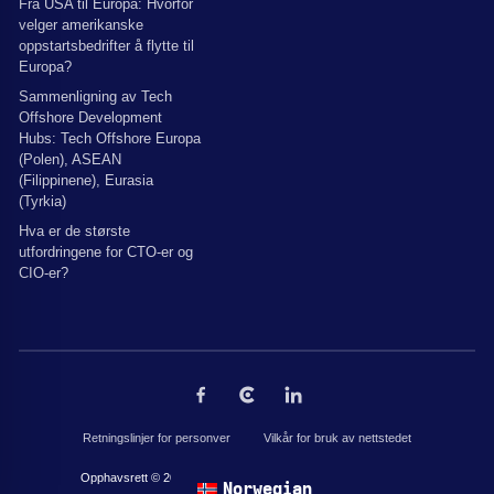
Fra USA til Europa: Hvorfor
velger amerikanske
oppstartsbedrifter å flytte til
Europa?
Sammenligning av Tech
Offshore Development
Hubs: Tech Offshore Europa
(Polen), ASEAN
(Filippinene), Eurasia
(Tyrkia)
Hva er de største
utfordringene for CTO-er og
CIO-er?
Retningslinjer for personver
Vilkår for bruk av nettstedet
Opphavsrett © 2026 av The Codest. Alle rettigheter forbeholdt.
Norwegian