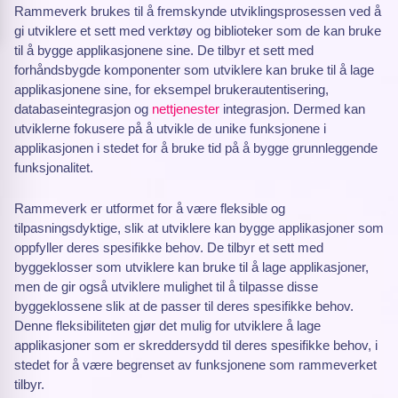
Rammeverk brukes til å fremskynde utviklingsprosessen ved å
gi utviklere et sett med verktøy og biblioteker som de kan bruke
til å bygge applikasjonene sine. De tilbyr et sett med
forhåndsbygde komponenter som utviklere kan bruke til å lage
applikasjonene sine, for eksempel brukerautentisering,
databaseintegrasjon og
nettjenester
integrasjon. Dermed kan
utviklerne fokusere på å utvikle de unike funksjonene i
applikasjonen i stedet for å bruke tid på å bygge grunnleggende
funksjonalitet.
Rammeverk er utformet for å være fleksible og
tilpasningsdyktige, slik at utviklere kan bygge applikasjoner som
oppfyller deres spesifikke behov. De tilbyr et sett med
byggeklosser som utviklere kan bruke til å lage applikasjoner,
men de gir også utviklere mulighet til å tilpasse disse
byggeklossene slik at de passer til deres spesifikke behov.
Denne fleksibiliteten gjør det mulig for utviklere å lage
applikasjoner som er skreddersydd til deres spesifikke behov, i
stedet for å være begrenset av funksjonene som rammeverket
tilbyr.