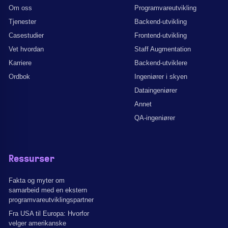
Om oss
Programvareutvikling
Tjenester
Backend-utvikling
Casestudier
Frontend-utvikling
Vet hvordan
Staff Augmentation
Karriere
Backend-utviklere
Ordbok
Ingeniører i skyen
Dataingeniører
Annet
QA-ingeniører
Ressurser
Fakta og myter om
samarbeid med en ekstern
programvareutviklingspartner
Fra USA til Europa: Hvorfor
velger amerikanske