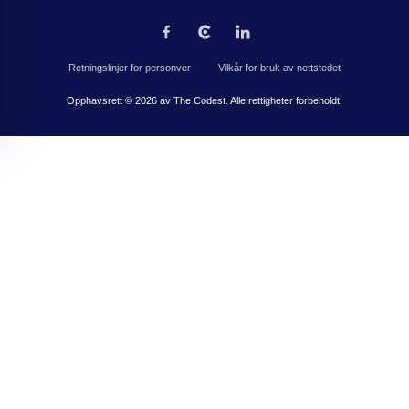
Retningslinjer for personver
Vilkår for bruk av nettstedet
Opphavsrett © 2026 av The Codest. Alle rettigheter forbeholdt.