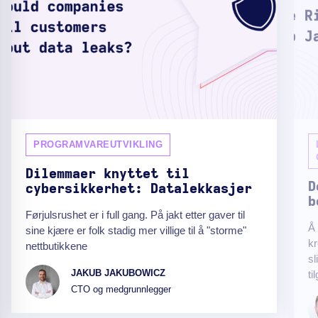
PROGRAMVAREUTVIKLING
Dilemmaer knyttet til
D
cybersikkerhet: Datalekkasjer
b
Førjulsrushet er i full gang. På jakt etter gaver til
Å 
sine kjære er folk stadig mer villige til å "storme"
kr
nettbutikkene
sl
JAKUB JAKUBOWICZ
ti
CTO og medgrunnlegger