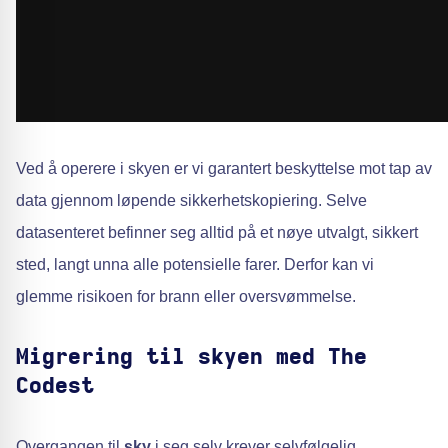
Ved å operere i skyen er vi garantert beskyttelse mot tap av
data gjennom løpende sikkerhetskopiering. Selve
datasenteret befinner seg alltid på et nøye utvalgt, sikkert
sted, langt unna alle potensielle farer. Derfor kan vi
glemme risikoen for brann eller oversvømmelse.
Migrering til skyen med The
Codest
Overgangen til
sky
i seg selv krever selvfølgelig