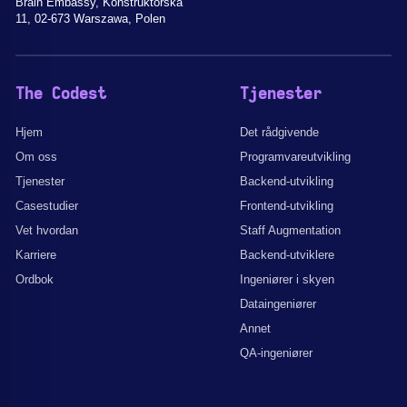
Brain Embassy, Konstruktorska
11, 02-673 Warszawa, Polen
The Codest
Tjenester
Hjem
Det rådgivende
Om oss
Programvareutvikling
Tjenester
Backend-utvikling
Casestudier
Frontend-utvikling
Vet hvordan
Staff Augmentation
Karriere
Backend-utviklere
Ordbok
Ingeniører i skyen
Dataingeniører
Annet
QA-ingeniører