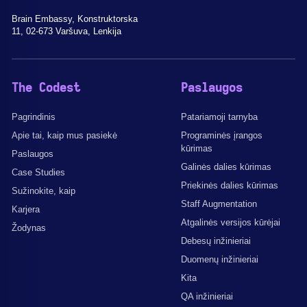
Brain Embassy, Konstruktorska
11, 02-673 Varšuva, Lenkija
The Codest
Paslaugos
Pagrindinis
Patariamoji tarnyba
Apie tai, kaip mus pasiekė
Programinės įrangos
kūrimas
Paslaugos
Galinės dalies kūrimas
Case Studies
Priekinės dalies kūrimas
Sužinokite, kaip
Staff Augmentation
Karjera
Atgalinės versijos kūrėjai
Žodynas
Debesų inžinieriai
Duomenų inžinieriai
Kita
QA inžinieriai