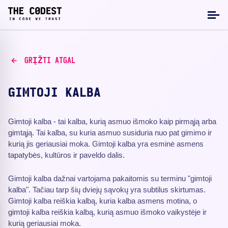
GRĮŽTI ATGAL
GIMTOJI KALBA
Gimtoji kalba - tai kalba, kurią asmuo išmoko kaip pirmąją arba
gimtąją. Tai kalba, su kuria asmuo susiduria nuo pat gimimo ir
kurią jis geriausiai moka. Gimtoji kalba yra esminė asmens
tapatybės, kultūros ir paveldo dalis.
Gimtoji kalba dažnai vartojama pakaitomis su terminu "gimtoji
kalba". Tačiau tarp šių dviejų sąvokų yra subtilus skirtumas.
Gimtoji kalba reiškia kalbą, kuria kalba asmens motina, o
gimtoji kalba reiškia kalbą, kurią asmuo išmoko vaikystėje ir
kurią geriausiai moka.