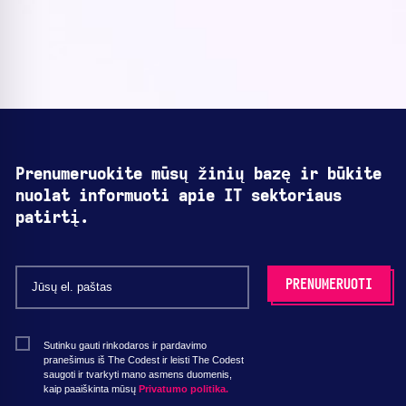
Prenumeruokite mūsų žinių bazę ir būkite
nuolat informuoti apie IT sektoriaus
patirtį.
Sutinku gauti rinkodaros ir pardavimo
pranešimus iš The Codest ir leisti The Codest
saugoti ir tvarkyti mano asmens duomenis,
kaip paaiškinta mūsų
Privatumo politika.