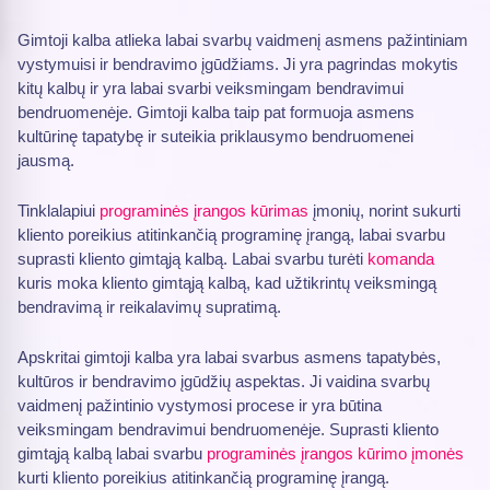
Gimtoji kalba atlieka labai svarbų vaidmenį asmens pažintiniam
vystymuisi ir bendravimo įgūdžiams. Ji yra pagrindas mokytis
kitų kalbų ir yra labai svarbi veiksmingam bendravimui
bendruomenėje. Gimtoji kalba taip pat formuoja asmens
kultūrinę tapatybę ir suteikia priklausymo bendruomenei
jausmą.
Tinklalapiui
programinės įrangos kūrimas
įmonių, norint sukurti
kliento poreikius atitinkančią programinę įrangą, labai svarbu
suprasti kliento gimtąją kalbą. Labai svarbu turėti
komanda
kuris moka kliento gimtąją kalbą, kad užtikrintų veiksmingą
bendravimą ir reikalavimų supratimą.
Apskritai gimtoji kalba yra labai svarbus asmens tapatybės,
kultūros ir bendravimo įgūdžių aspektas. Ji vaidina svarbų
vaidmenį pažintinio vystymosi procese ir yra būtina
veiksmingam bendravimui bendruomenėje. Suprasti kliento
gimtąją kalbą labai svarbu
programinės įrangos kūrimo įmonės
kurti kliento poreikius atitinkančią programinę įrangą.