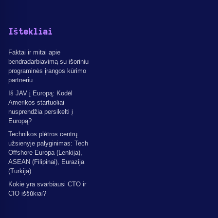
Ištekliai
Faktai ir mitai apie
bendradarbiavimą su išoriniu
programinės įrangos kūrimo
partneriu
Iš JAV į Europą: Kodėl
Amerikos startuoliai
nusprendžia persikelti į
Europą?
Technikos plėtros centrų
užsienyje palyginimas: Tech
Offshore Europa (Lenkija),
ASEAN (Filipinai), Eurazija
(Turkija)
Kokie yra svarbiausi CTO ir
CIO iššūkiai?