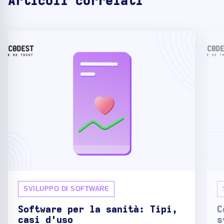
Articoli correlati
SVILUPPO DI SOFTWARE
Software per la sanità: Tipi,
C
casi d'uso
s