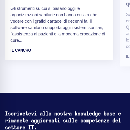
q
Gli strumenti su cui si basano oggi le
Sc
organizzazioni sanitarie non hanno nulla a che
cr
vedere con i grafici cartacei di decenni fa. Il
Qu
software sanitario supporta oggi i sistemi sanitari,
ar
l'assistenza ai pazienti e la moderna erogazione di
le
cure...
c
IL CANCRO
I
Iscrivetevi alla nostra knowledge base e
rimanete aggiornati sulle competenze del
settore IT.