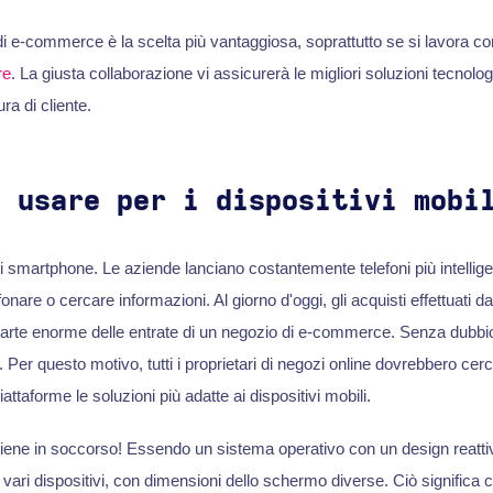
i e-commerce è la scelta più vantaggiosa, soprattutto se si lavora con
re
. La giusta collaborazione vi assicurerà le migliori soluzioni tecnolog
ra di cliente.
a usare per i dispositivi mobi
i smartphone. Le aziende lanciano costantemente telefoni più intelligent
nare o cercare informazioni. Al giorno d'oggi, gli acquisti effettuati da
arte enorme delle entrate di un negozio di e-commerce. Senza dubbi
 Per questo motivo, tutti i proprietari di negozi online dovrebbero cer
iattaforme le soluzioni più adatte ai dispositivi mobili.
ene in soccorso! Essendo un sistema operativo con un design reatti
ari dispositivi, con dimensioni dello schermo diverse. Ciò significa che 