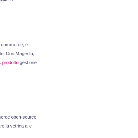
i e-commerce, è
nte: Con Magento,
i.
prodotto
gestione
mmerce open-source,
e la vetrina alle