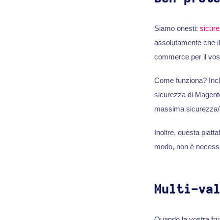
Siamo onesti:
sicure
assolutamente che il
commerce per il vos
Come funziona? Includ
sicurezza di Magento 
massima sicurezza/a
Inoltre, questa piatta
modo, non è necessar
Multi-va
Quando la vostra frut