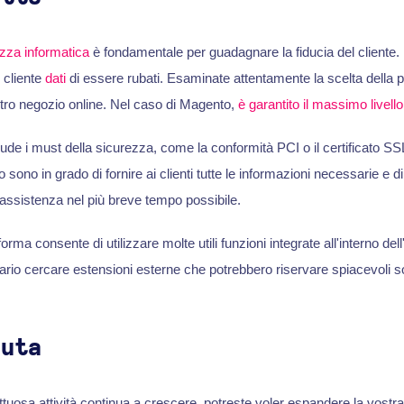
zza informatica
è fondamentale per guadagnare la fiducia del cliente.
 cliente
dati
di essere rubati. Esaminate attentamente la scelta della p
tro negozio online. Nel caso di Magento,
è garantito il massimo livell
e i must della sicurezza, come la conformità PCI o il certificato SSL. I
sono in grado di fornire ai clienti tutte le informazioni necessarie e di
ssistenza nel più breve tempo possibile.
forma consente di utilizzare molte utili funzioni integrate all'interno del
io cercare estensioni esterne che potrebbero riservare spiacevoli s
luta
tuosa attività continua a crescere, potreste voler espandere la vostra 