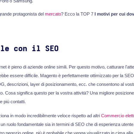
Ford o Samsung.
grande protagonista del
mercato
? Ecco la TOP 7
I motivi per cui do
ile con il SEO
rnet è pieno di aziende online simili. Per questo motivo, catturare l'att
trebbe essere difficile. Magento è perfettamente ottimizzato per la SEO
, descrizioni, layer di posizionamento, ecc. che consentono al vostr
lto. Cosa significa questo per la vostra attività? Una migliore posizio
e più contatti.
iona in modo incredibilmente veloce rispetto ad altri
Commercio elett
un ruolo fondamentale sia in termini di SEO che di esperienza utente. 
ro negozio online, più è probabile che venga visualizzato in cima all