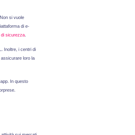
 Non si vuole
iattaforma di e-
o di sicurezza
.
noltre, i centri di
 assicurare loro la
l'app. In questo
orprese.
attività sui mercati