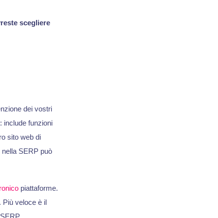
vreste scegliere
enzione dei vostri
: include funzioni
o sito web di
ne nella SERP può
ronico
piattaforme.
Più veloce è il
a SERP.