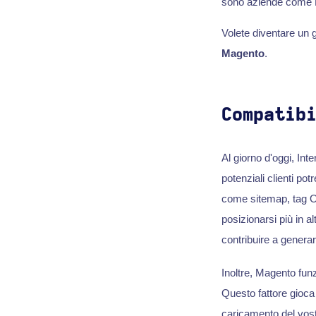
sono aziende come 
Volete diventare un 
Magento
.
Compatib
Al giorno d'oggi, Inte
potenziali clienti po
come sitemap, tag OG
posizionarsi più in a
contribuire a generar
Inoltre, Magento funz
Questo fattore gioca 
caricamento del vost