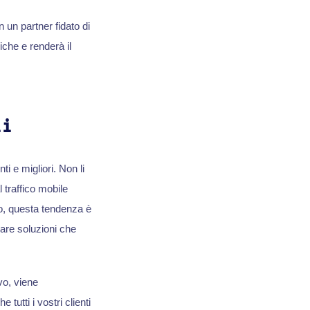
 un partner fidato di
iche e renderà il
li
i e migliori. Non li
l traffico mobile
o, questa tendenza è
care soluzioni che
vo, viene
tutti i vostri clienti