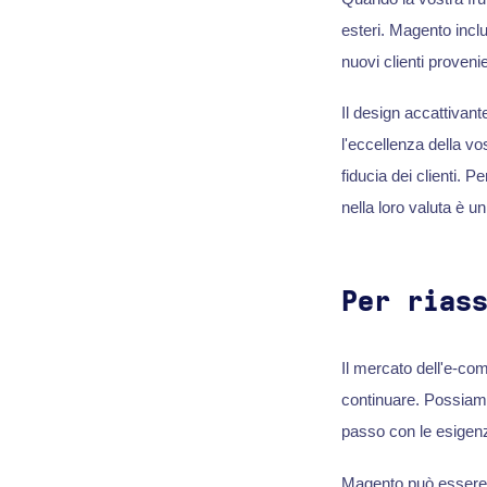
esteri. Magento inclu
nuovi clienti provenie
Il design accattivant
l'eccellenza della vo
fiducia dei clienti. P
nella loro valuta è u
Per rias
Il mercato dell'e-co
continuare. Possiamo
passo con le esigenz
Magento può essere un