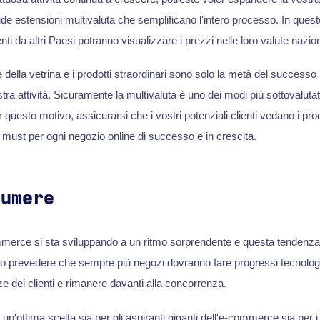
de estensioni multivaluta che semplificano l'intero processo. In questo 
nti da altri Paesi potranno visualizzare i prezzi nelle loro valute nazion
e della vetrina e i prodotti straordinari sono solo la metà del successo
stra attività. Sicuramente la multivaluta è uno dei modi più sottovalutat
er questo motivo, assicurarsi che i vostri potenziali clienti vedano i prod
n must per ogni negozio online di successo e in crescita.
sumere
mmerce si sta sviluppando a un ritmo sorprendente e questa tendenza
 prevedere che sempre più negozi dovranno fare progressi tecnologic
e dei clienti e rimanere davanti alla concorrenza.
'ottima scelta sia per gli aspiranti giganti dell'e-commerce sia per i 