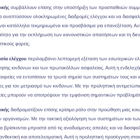
ικής
συμβάλλουν επίσης στην υποστήριξη των προσπαθειών συμ
α αναπτύσσουν ολοκληρωμένες διαδρομές ελέγχου και να διασφαλίζ
ίναι κατάλληλα τεκμηριωμένα και προσβάσιμα για επανεξέταση. Αυ
αίτητο για την εκπλήρωση των κανονιστικών απαιτήσεων και τη διε
τικούς φορείς.
ασία ελέγχου
περιλαμβάνει λεπτομερή εξέταση των εσωτερικών ελ
γησης κινδύνων και των πρωτοκόλλων ασφαλείας. Αυτή η ενδελεχή
εταιρείες να εντοπίσουν τα τρωτά σημεία των συστημάτων τους και
ιες για τον μετριασμό των κινδύνων. Με την προληπτική αντιμετώπ
ρείες μπορούν να αποτρέψουν την εμφάνιση σημαντικών προβλημά
ικής
διαδραματίζουν επίσης κρίσιμο ρόλο στην προώθηση μιας κο
ν οργανισμών. Με την τακτική αξιολόγηση των συστημάτων και των 
να βρίσκονται μπροστά από τις αναδυόμενες απειλές και να διασφαλ
ανθεκτική και αποτελεσματική. Αυτή η προληπτική προσέγγιση στον