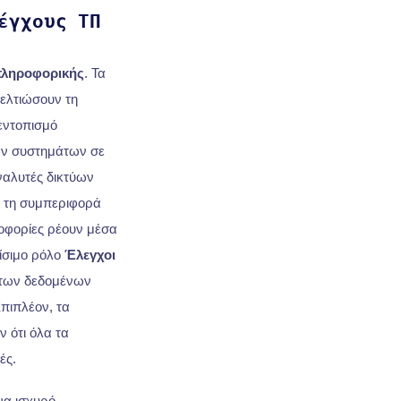
έγχους ΤΠ
πληροφορικής
. Τα
βελτιώσουν τη
 εντοπισμό
των συστημάτων σε
ναλυτές δικτύων
ι τη συμπεριφορά
ροφορίες ρέουν μέσα
ίσιμο ρόλο
Έλεγχοι
 των δεδομένων
πιπλέον, τα
 ότι όλα τα
ές.
να ισχυρό