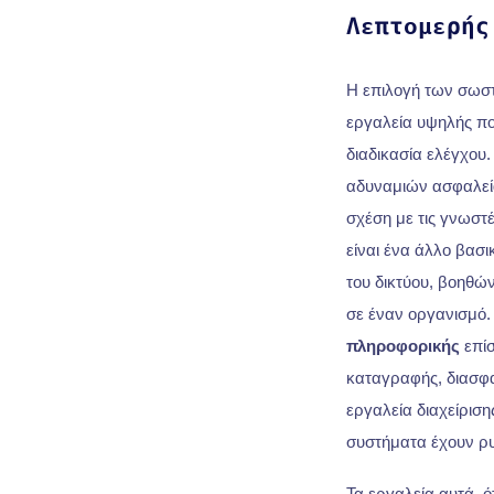
Λεπτομερής
Η επιλογή των σωστ
εργαλεία υψηλής ποι
διαδικασία ελέγχου.
αδυναμιών ασφαλεία
σχέση με τις γνωστ
είναι ένα άλλο βασ
του δικτύου, βοηθώ
σε έναν οργανισμό.
πληροφορικής
επίσ
καταγραφής, διασφα
εργαλεία διαχείρισ
συστήματα έχουν ρυ
Τα εργαλεία αυτά, 