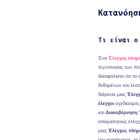
Κατανόησ
Τι είναι ο
Ένα
Έλεγχος πληρ
τεχνολογίας των π
διασφαλιστεί ότι τα
δεδομένων και λειτ
διάρκεια μιας
Έλεγχ
έλεγχοι
σχεδιασμός 
και
Διακυβέρνηση 
απαραίτητους ελέγχο
μιας
Έλεγχος πληρ
του συστήματος, τη