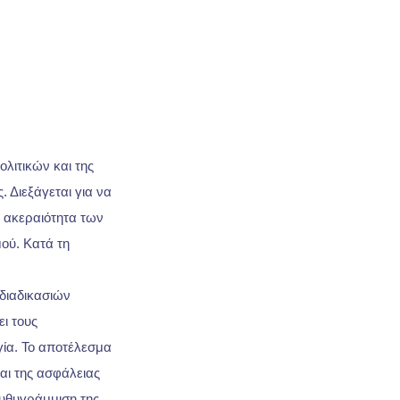
λιτικών και της
ς. Διεξάγεται για να
ν ακεραιότητα των
ού. Κατά τη
διαδικασιών
ι τους
γία. Το αποτέλεσμα
αι της ασφάλειας
ευθυγράμμιση της