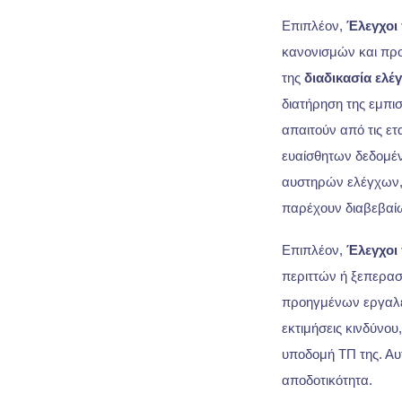
Επιπλέον,
Έλεγχοι
κανονισμών και προ
της
διαδικασία ελέ
διατήρηση της εμπ
απαιτούν από τις ετ
ευαίσθητων δεδομέν
αυστηρών ελέγχων, 
παρέχουν διαβεβαίω
Επιπλέον,
Έλεγχοι
περιττών ή ξεπερα
προηγμένων εργαλεί
εκτιμήσεις κινδύνου
υποδομή ΤΠ της. Αυτ
αποδοτικότητα.