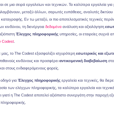
νται σε μια σειρά εργαλείων και τεχνικών. Τα καλύτερα εργαλεία για
λαμβάνουν, μεταξύ άλλων, σαρωτές ευπάθειας, αναλυτές δικτύου 
ν καταγραφής. Εν τω μεταξύ, οι πιο αποτελεσματικές τεχνικές περι
ων κινδύνου, τη διενέργεια
δεδομένα
ανάλυση και αξιολόγηση
εσωτ
αξιόπιστη
Έλεγχος πληροφορικής
υπηρεσίες, οι εταιρείες συχνά α
e Codest
.
 μας, το The Codest εξασφαλίζει ισχυρότερη
εσωτερικός και εξωτ
 πιθανούς κινδύνους και προσφέρει
αντικειμενική διαβεβαίωση
στο
αι στους ενδιαφερόμενους φορείς.
 οδηγό για
Έλεγχος πληροφορικής
εργαλεία και τεχνικές, θα διε
σία των ελέγχων πληροφορικής, τα καλύτερα εργαλεία και τεχνικέ
 γιατί η The Codest αποτελεί αξιόπιστο συνεργάτη στην παροχή εξ
 πληροφορικής.