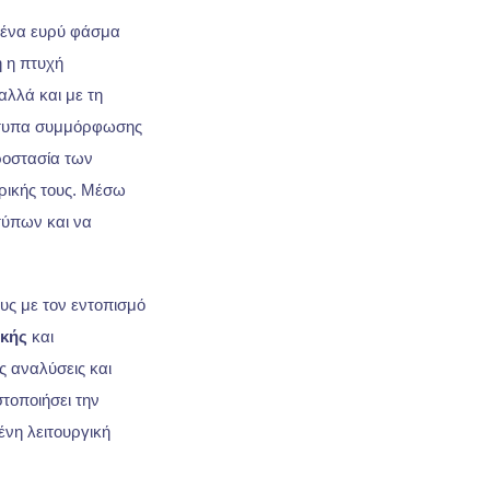
 ένα ευρύ φάσμα
 η πτυχή
αλλά και με τη
ότυπα συμμόρφωσης
προστασία των
ρικής τους. Μέσω
τύπων και να
υς με τον εντοπισμό
ικής
και
 αναλύσεις και
στοποιήσει την
ένη λειτουργική