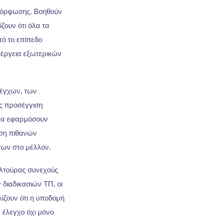
μόρφωσης. Βοηθούν
ουν ότι όλα τα
τό το επίπεδο
νέργεια εξωτερικών
έγχων, των
ς προσέγγιση
 να εφαρμόσουν
ιση πιθανών
των στο μέλλον.
υλτούρας συνεχούς
διαδικασιών ΤΠ, οι
ίζουν ότι η υποδομή
 έλεγχο όχι μόνο