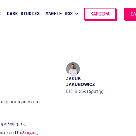
Σ
CASE STUDIES
ΜΆΘΕΤΕ ΠΏΣ
ΚΑΡΙΈΡΑ
ΕΛ
JAKUB
JAKUBOWICZ
CTO & Συνιδρυτής
περισσότερα για τη
 πρόληψη της
ματικού
IT
έλεγχος
,