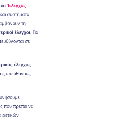
 μια
Έλεγχος
και συστήματα
λαμβάνουν τη
ερικοί έλεγχοι
. Για
πευθύνονται σε
ερικός έλεγχος
υς υπεύθυνους
ρευνήσουμε
ς που πρέπει να
αιρετικών