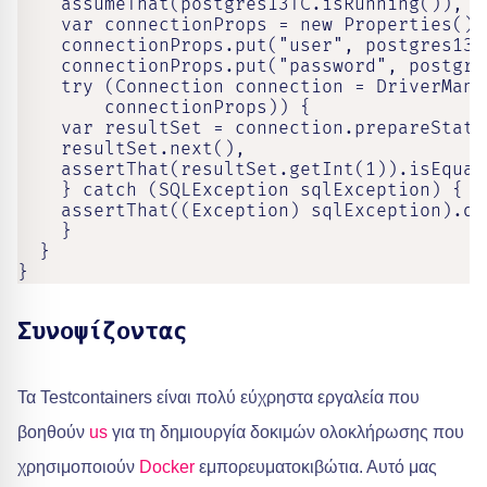
    assumeThat(postgres13TC.isRunning()),

    var connectionProps = new Properties(),

    connectionProps.put("user", postgres13T
    connectionProps.put("password", postgre
    try (Connection connection = DriverMana
        connectionProps)) {

    var resultSet = connection.prepareState
    resultSet.next(),

    assertThat(resultSet.getInt(1)).isEqualT
    } catch (SQLException sqlException) {

    assertThat((Exception) sqlException).do
    }

  }

}
Συνοψίζοντας
Τα Testcontainers είναι πολύ εύχρηστα εργαλεία που
βοηθούν
us
για τη δημιουργία δοκιμών ολοκλήρωσης που
χρησιμοποιούν
Docker
εμπορευματοκιβώτια. Αυτό μας