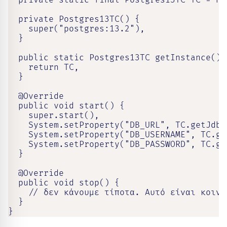
  private static final Postgres13TC TC = ne
  private Postgres13TC() {

    super("postgres:13.2"),

  }

  public static Postgres13TC getInstance() {
    return TC,

  }

  @Override

  public void start() {

    super.start(),

    System.setProperty("DB_URL", TC.getJdbcU
    System.setProperty("DB_USERNAME", TC.ge
    System.setProperty("DB_PASSWORD", TC.ge
  }

  @Override

  public void stop() {

    // δεν κάνουμε τίποτα. Αυτό είναι κοινό
  }

}