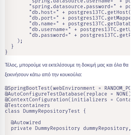
        "spring.datasource.username=" + pos
        "spring.datasource.password=" + pos
        "db.host=" + postgres13TC.getHost(),
        "db.port=" + postgres13TC.getMapped
        "db.name=" + postgres13TC.getDatabas
        "db.username=" + postgres13TC.getUse
        "db.password=" + postgres13TC.getPas
    );

  }

}
Τέλος, μπορούμε να εκτελέσουμε τη δοκιμή μας και όλα θα
ξεκινήσουν κάτω από την κουκούλα:
@SpringBootTest(webEnvironment = RANDOM_PORT
@AutoConfigureTestDatabase(replace = NONE)

@ContextConfiguration(initializers = Contai
@Testcontainers

class DummyRepositoryTest {

  @Autowired

  private DummyRepository dummyRepository,
