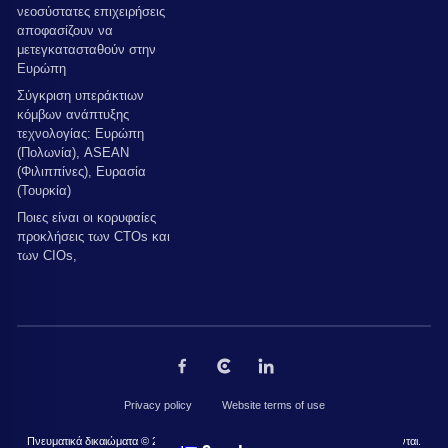
νεοσύστατες επιχειρήσεις
αποφασίζουν να
μετεγκατασταθούν στην
Ευρώπη
Σύγκριση υπεράκτιων
κόμβων ανάπτυξης
τεχνολογίας: Ευρώπη
(Πολωνία), ASEAN
(Φιλιππίνες), Ευρασία
(Τουρκία)
Ποιες είναι οι κορυφαίες
προκλήσεις των CTOs και
των CIOs,
Privacy policy
Website terms of use
Πνευματικά δικαιώματα © 2026 από The Codest. Όλα τα δικαιώματα διατηρούνται.