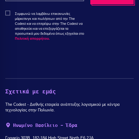
Συμφωνώ να λαμβάνω επικοινωνίες
μάρκετινγκ και πωλήσεων από την The
Codest και να επιτρέψω στην The Codest να
αποθηκεύει και να επεξεργάζεται τα
προσωπικά μου δεδομένα όπως εξηγείται στο
Πολιτική απορρήτου.
Σχετικά με εμάς
The Codest - Διεθνής εταιρεία ανάπτυξης λογισμικού με κέντρα
τεχνολογίας στην Πολωνία.
Ηνωμένο Βασίλειο - Έδρα
Γραφείο 303B, 182-184 High Street North E6 2JA