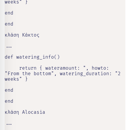
weeks" }

end

end

κλάση Κάκτος

...

def watering_info()

     return { wateramount: ", howto: 
"From the bottom", watering_duration: "2 
weeks" }

end

end

κλάση Alocasia

...
