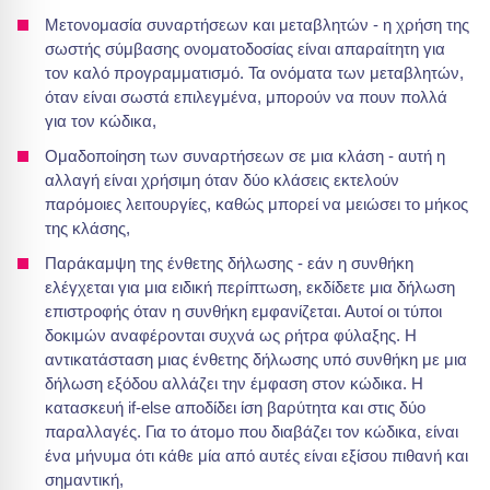
Μετονομασία συναρτήσεων και μεταβλητών - η χρήση της
σωστής σύμβασης ονοματοδοσίας είναι απαραίτητη για
τον καλό προγραμματισμό. Τα ονόματα των μεταβλητών,
όταν είναι σωστά επιλεγμένα, μπορούν να πουν πολλά
για τον κώδικα,
Ομαδοποίηση των συναρτήσεων σε μια κλάση - αυτή η
αλλαγή είναι χρήσιμη όταν δύο κλάσεις εκτελούν
παρόμοιες λειτουργίες, καθώς μπορεί να μειώσει το μήκος
της κλάσης,
Παράκαμψη της ένθετης δήλωσης - εάν η συνθήκη
ελέγχεται για μια ειδική περίπτωση, εκδίδετε μια δήλωση
επιστροφής όταν η συνθήκη εμφανίζεται. Αυτοί οι τύποι
δοκιμών αναφέρονται συχνά ως ρήτρα φύλαξης. Η
αντικατάσταση μιας ένθετης δήλωσης υπό συνθήκη με μια
δήλωση εξόδου αλλάζει την έμφαση στον κώδικα. Η
κατασκευή if-else αποδίδει ίση βαρύτητα και στις δύο
παραλλαγές. Για το άτομο που διαβάζει τον κώδικα, είναι
ένα μήνυμα ότι κάθε μία από αυτές είναι εξίσου πιθανή και
σημαντική,