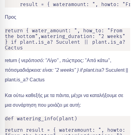
     result = { wateramount: ", howto: "Fro
Προς
return { water_amount: ", how_to: "From 
the bottom",watering_duration: "2 weeks" 
} if plant.is_a? Suculent || plant.is_a? 
Cactus
return { νερό
ποσό: "Λίγο" , πώς
προς: "Από κάτω",
πότισμα
διάρκεια: είναι: "2 weeks" } if plant.is
a? Suculent ||
plant.is_a? Cactus
Και ούτω καθεξής με τα πάντα, μέχρι να καταλήξουμε σε
μια συνάρτηση που μοιάζει με αυτή:
def watering_info(plant)

return result = { wateramount: ", howto: 