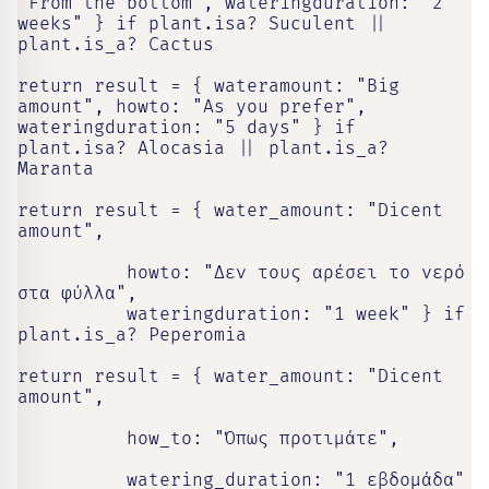
"From the bottom", wateringduration: "2 
weeks" } if plant.isa? Suculent || 
plant.is_a? Cactus

return result = { wateramount: "Big 
amount", howto: "As you prefer", 
wateringduration: "5 days" } if 
plant.isa? Alocasia || plant.is_a? 
Maranta

return result = { water_amount: "Dicent 
amount",

          howto: "Δεν τους αρέσει το νερό 
στα φύλλα",

          wateringduration: "1 week" } if 
plant.is_a? Peperomia

return result = { water_amount: "Dicent 
amount",

          how_to: "Όπως προτιμάτε",

          watering_duration: "1 εβδομάδα"
