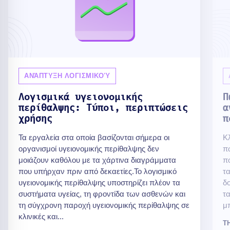
ΑΝΆΠΤΥΞΗ ΛΟΓΙΣΜΙΚΟΎ
Λογισμικά υγειονομικής
Π
περίθαλψης: Τύποι, περιπτώσεις
α
χρήσης
π
Τα εργαλεία στα οποία βασίζονται σήμερα οι
Κ
οργανισμοί υγειονομικής περίθαλψης δεν
π
μοιάζουν καθόλου με τα χάρτινα διαγράμματα
πο
που υπήρχαν πριν από δεκαετίες.Το λογισμικό
τα
υγειονομικής περίθαλψης υποστηρίζει πλέον τα
δο
συστήματα υγείας, τη φροντίδα των ασθενών και
τ
τη σύγχρονη παροχή υγειονομικής περίθαλψης σε
μπ
κλινικές και...
T