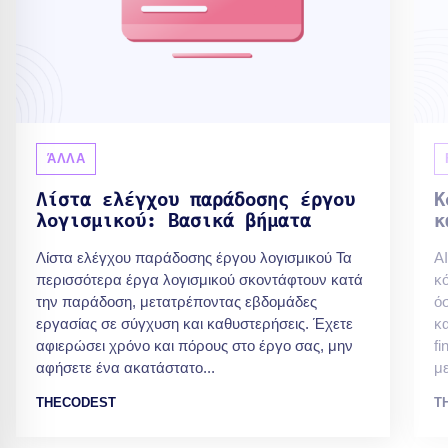
ΆΛΛΑ
Λίστα ελέγχου παράδοσης έργου
Κ
λογισμικού: Βασικά βήματα
κ
Λίστα ελέγχου παράδοσης έργου λογισμικού Τα
A
περισσότερα έργα λογισμικού σκοντάφτουν κατά
κ
την παράδοση, μετατρέποντας εβδομάδες
ό
εργασίας σε σύγχυση και καθυστερήσεις. Έχετε
κα
αφιερώσει χρόνο και πόρους στο έργο σας, μην
fi
αφήσετε ένα ακατάστατο...
με
THECODEST
T