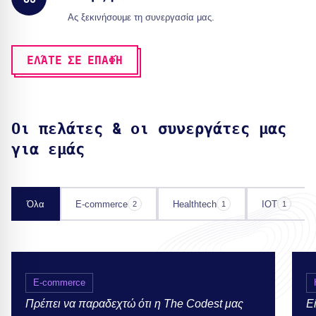
Ας ξεκινήσουμε τη συνεργασία μας.
ΕΛΆΤΕ ΣΕ ΕΠΑΦΉ
Οι πελάτες & οι συνεργάτες μας
για εμάς
Όλα
E-commerce
Healthtech
IOT
2
1
1
E-commerce
Πρέπει να παραδεχτώ ότι η The Codest μας
Ε