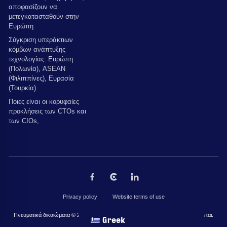
αποφασίζουν να
μετεγκατασταθούν στην
Ευρώπη
Σύγκριση υπεράκτιων
κόμβων ανάπτυξης
τεχνολογίας: Ευρώπη
(Πολωνία), ASEAN
(Φιλιππίνες), Ευρασία
(Τουρκία)
Ποιες είναι οι κορυφαίες
προκλήσεις των CTOs και
των CIOs,
Privacy policy
Website terms of use
Πνευματικά δικαιώματα © 2026 από The Codest. Όλα τα δικαιώματα διατηρούνται.
Greek