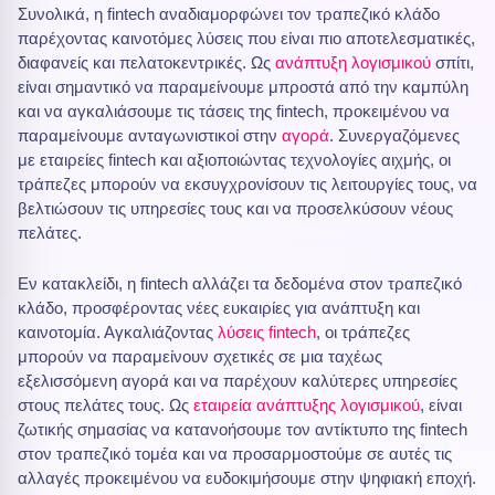
Συνολικά, η fintech αναδιαμορφώνει τον τραπεζικό κλάδο
παρέχοντας καινοτόμες λύσεις που είναι πιο αποτελεσματικές,
διαφανείς και πελατοκεντρικές. Ως
ανάπτυξη λογισμικού
σπίτι,
είναι σημαντικό να παραμείνουμε μπροστά από την καμπύλη
και να αγκαλιάσουμε τις τάσεις της fintech, προκειμένου να
παραμείνουμε ανταγωνιστικοί στην
αγορά
. Συνεργαζόμενες
με εταιρείες fintech και αξιοποιώντας τεχνολογίες αιχμής, οι
τράπεζες μπορούν να εκσυγχρονίσουν τις λειτουργίες τους, να
βελτιώσουν τις υπηρεσίες τους και να προσελκύσουν νέους
πελάτες.
Εν κατακλείδι, η fintech αλλάζει τα δεδομένα στον τραπεζικό
κλάδο, προσφέροντας νέες ευκαιρίες για ανάπτυξη και
καινοτομία. Αγκαλιάζοντας
λύσεις fintech
, οι τράπεζες
μπορούν να παραμείνουν σχετικές σε μια ταχέως
εξελισσόμενη αγορά και να παρέχουν καλύτερες υπηρεσίες
στους πελάτες τους. Ως
εταιρεία ανάπτυξης λογισμικού
, είναι
ζωτικής σημασίας να κατανοήσουμε τον αντίκτυπο της fintech
στον τραπεζικό τομέα και να προσαρμοστούμε σε αυτές τις
αλλαγές προκειμένου να ευδοκιμήσουμε στην ψηφιακή εποχή.