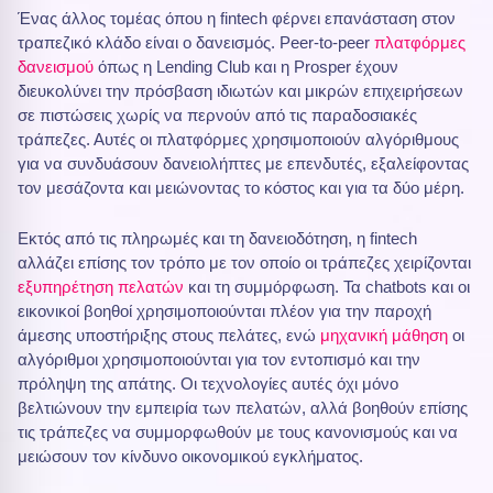
Ένας άλλος τομέας όπου η fintech φέρνει επανάσταση στον
τραπεζικό κλάδο είναι ο δανεισμός. Peer-to-peer
πλατφόρμες
δανεισμού
όπως η Lending Club και η Prosper έχουν
διευκολύνει την πρόσβαση ιδιωτών και μικρών επιχειρήσεων
σε πιστώσεις χωρίς να περνούν από τις παραδοσιακές
τράπεζες. Αυτές οι πλατφόρμες χρησιμοποιούν αλγόριθμους
για να συνδυάσουν δανειολήπτες με επενδυτές, εξαλείφοντας
τον μεσάζοντα και μειώνοντας το κόστος και για τα δύο μέρη.
Εκτός από τις πληρωμές και τη δανειοδότηση, η fintech
αλλάζει επίσης τον τρόπο με τον οποίο οι τράπεζες χειρίζονται
εξυπηρέτηση πελατών
και τη συμμόρφωση. Τα chatbots και οι
εικονικοί βοηθοί χρησιμοποιούνται πλέον για την παροχή
άμεσης υποστήριξης στους πελάτες, ενώ
μηχανική μάθηση
οι
αλγόριθμοι χρησιμοποιούνται για τον εντοπισμό και την
πρόληψη της απάτης. Οι τεχνολογίες αυτές όχι μόνο
βελτιώνουν την εμπειρία των πελατών, αλλά βοηθούν επίσης
τις τράπεζες να συμμορφωθούν με τους κανονισμούς και να
μειώσουν τον κίνδυνο οικονομικού εγκλήματος.