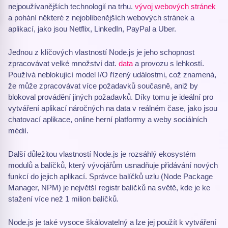
nejpoužívanějších technologií na trhu.
vývoj webových stránek
a pohání některé z nejoblíbenějších webových stránek a
aplikací, jako jsou Netflix, LinkedIn, PayPal a Uber.
Jednou z klíčových vlastností Node.js je jeho schopnost
zpracovávat velké množství dat.
data
a provozu s lehkostí.
Používá neblokující model I/O řízený událostmi, což znamená,
že může zpracovávat více požadavků současně, aniž by
blokoval provádění jiných požadavků. Díky tomu je ideální pro
vytváření aplikací náročných na data v reálném čase, jako jsou
chatovací aplikace, online herní platformy a weby sociálních
médií.
Další důležitou vlastností Node.js je rozsáhlý ekosystém
modulů a balíčků, který vývojářům usnadňuje přidávání nových
funkcí do jejich aplikací. Správce balíčků uzlu (Node Package
Manager, NPM) je největší registr balíčků na světě, kde je ke
stažení více než 1 milion balíčků.
Node.js je také vysoce škálovatelný a lze jej použít k vytváření