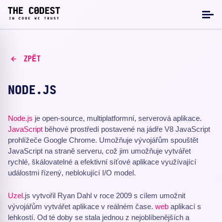
ZPĚT
NODE.JS
Node.js
je open-source, multiplatformní, serverová aplikace.
JavaScript
běhové prostředí postavené na jádře V8 JavaScript
prohlížeče Google Chrome. Umožňuje vývojářům spouštět
JavaScript na straně serveru, což jim umožňuje vytvářet
rychlé, škálovatelné a efektivní síťové aplikace využívající
událostmi řízený, neblokující I/O model.
Uzel
.js vytvořil Ryan Dahl v roce 2009 s cílem umožnit
vývojářům vytvářet aplikace v reálném čase.
web
aplikací s
lehkostí. Od té doby se stala jednou z nejoblíbenějších a