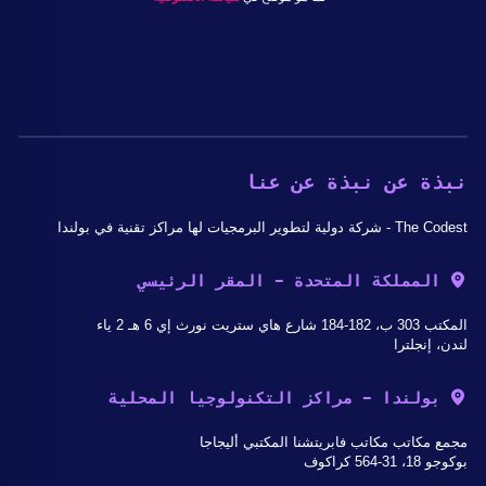
نبذة عن نبذة عن عنا
The Codest - شركة دولية لتطوير البرمجيات لها مراكز تقنية في بولندا
المملكة المتحدة - المقر الرئيسي
المكتب 303 ب، 182-184 شارع هاي ستريت نورث إي 6 هـ 2 ياء
لندن، إنجلترا
بولندا - مراكز التكنولوجيا المحلية
مجمع مكاتب مكاتب فابريتشنا المكتبي أليجاجا
بوكوجو 18، 31-564 كراكوف