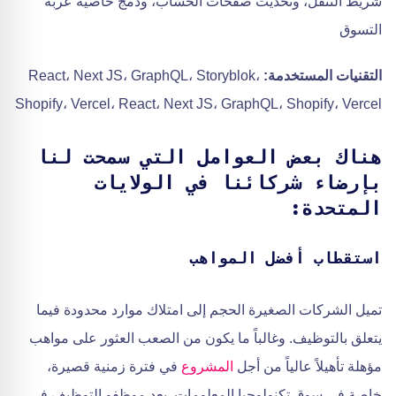
شريط التنقل، وتحديث صفحات الحساب، ودمج خاصية عربة
التسوق
التقنيات المستخدمة:
React، Next JS، GraphQL، Storyblok،
Shopify، Vercel، React، Next JS، GraphQL، Shopify، Vercel
هناك بعض العوامل التي سمحت لنا
بإرضاء شركائنا في الولايات
المتحدة:
استقطاب أفضل المواهب
تميل الشركات الصغيرة الحجم إلى امتلاك موارد محدودة فيما
يتعلق بالتوظيف. وغالباً ما يكون من الصعب العثور على مواهب
مؤهلة تأهيلاً عالياً من أجل
المشروع
في فترة زمنية قصيرة،
خاصة في سوق تكنولوجيا المعلومات. يعد موظفو التوظيف في