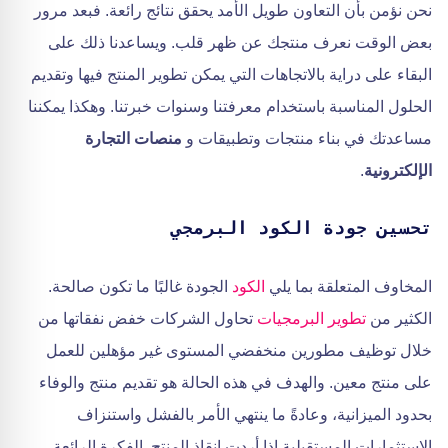
نحن نؤمن بأن التعاون طويل الأمد يحقق نتائج رائعة. فبعد مرور
بعض الوقت نعرف منتجك عن ظهر قلب. ويساعدنا ذلك على
البقاء على دراية بالاتجاهات التي يمكن تطوير المنتج فيها وتقديم
الحلول المناسبة باستخدام معرفتنا وسنوات خبرتنا. وهكذا يمكننا
مساعدتك في بناء منتجات وتطبيقات و
منصات التجارة
الإلكترونية
.
تحسين جودة الكود البرمجي
المخاوف المتعلقة بما يلي
الكود
الجودة غالبًا ما تكون صالحة.
الكثير من
تطوير البرمجيات
تحاول الشركات خفض نفقاتها من
خلال توظيف مطورين منخفضي المستوى غير مؤهلين للعمل
على منتج معين. والهدف في هذه الحالة هو تقديم منتج والوفاء
بحدود الميزانية، وعادةً ما ينتهي الأمر بالفشل واستنزاف
الاستثمارات المستقبلية إذا أردت إنقاذ المنتج. الفكرة الرائعة