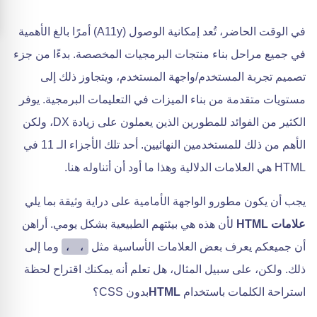
في الوقت الحاضر، تُعد إمكانية الوصول (A11y) أمرًا بالغ الأهمية
في جميع مراحل بناء منتجات البرمجيات المخصصة. بدءًا من جزء
تصميم تجربة المستخدم/واجهة المستخدم، ويتجاوز ذلك إلى
مستويات متقدمة من بناء الميزات في التعليمات البرمجية. يوفر
الكثير من الفوائد للمطورين الذين يعملون على زيادة DX، ولكن
الأهم من ذلك للمستخدمين النهائيين. أحد تلك الأجزاء الـ 11 في
HTML هي العلامات الدلالية وهذا ما أود أن أتناوله هنا.
يجب أن يكون مطورو الواجهة الأمامية على دراية وثيقة بما يلي
علامات HTML
لأن هذه هي بيئتهم الطبيعية بشكل يومي. أراهن
، ،
أن جميعكم يعرف بعض العلامات الأساسية مثل
وما إلى
ذلك. ولكن، على سبيل المثال، هل تعلم أنه يمكنك اقتراح لحظة
استراحة الكلمات باستخدام
HTML
بدون CSS؟