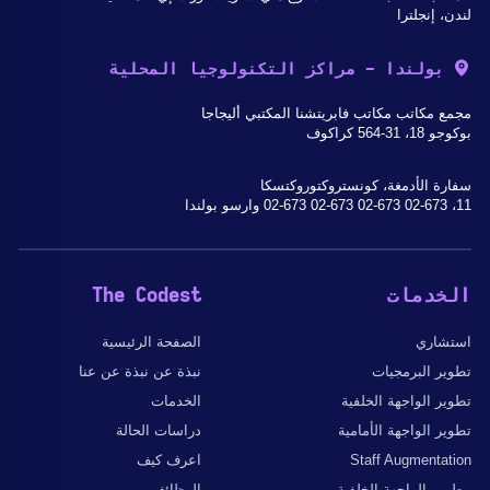
لندن، إنجلترا
بولندا - مراكز التكنولوجيا المحلية
مجمع مكاتب مكاتب فابريتشنا المكتبي أليجاجا
بوكوجو 18، 31-564 كراكوف
سفارة الأدمغة، كونستروكتوروكتسكا
11، 02-673 02-673 02-673 02-673 وارسو بولندا
الخدمات
The Codest
استشاري
الصفحة الرئيسية
تطوير البرمجيات
نبذة عن نبذة عن عنا
تطوير الواجهة الخلفية
الخدمات
تطوير الواجهة الأمامية
دراسات الحالة
Staff Augmentation
اعرف كيف
مطورو الواجهة الخلفية
الوظائف