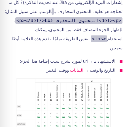
إشعارات البريد الإلكتروني من Jira عند تحديث التذكرة)؟ كل ما
تحتاجه هو تغليف المحتوى المحذوف بـ
الوسم. على سبيل المثال:
<del><p>المحتوى المحذوف فقط</p></del>
.
لإظهار الجزء المضاف فقط من المحتوى، يمكنك
<ins>
استخدام
بنفس الطريقة تمامًا. تقدم هذه العلامة أيضًا
سمتين:
الاستشهاد بـ → uri لمورد يشرح سبب إضافة هذا الجزء;
التاريخ والوقت →
البيانات
ووقت التغيير.