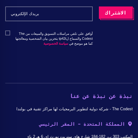
أوافق على تلقي مراسلات التسويق والمبيعات من The
Codest والسماح لtp42t بتخزين بيان الشخصية ومعالجتها
كما هو موضح في
سياسة الخصوصية
نبذة عن نبذة عن عنا
The Codest - شركة دولية لتطوير البرمجيات لها مراكز تقنية في بولندا
المملكة المتحدة - المقر الرئيسي
المكتب 303 ب، 182-184 شارع هاي ستريت نورث إي 6 هـ 2 ياء