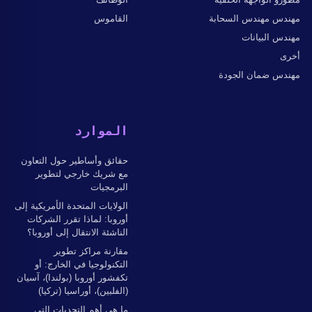
مهندس مهندس السحابة
القاموس
مهندس البيانات
أخرى
مهندس ضمان الجودة
الموارد
حقائق وأساطير حول التعاون
مع شريك خارجي لتطوير
البرمجيات
الولايات المتحدة الأمريكية إلى
أوروبا: لماذا تقرر الشركات
الناشئة الانتقال إلى أوروبا؟
مقارنة مراكز تطوير
التكنولوجيا في الخارج: أو
تكفشور أوروبا (بولندا)، آسيان
(الفلبين)، أوراسيا (تركيا)
ما هي أهم التحديات التي