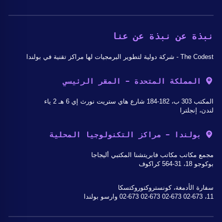
نبذة عن نبذة عن عنا
The Codest - شركة دولية لتطوير البرمجيات لها مراكز تقنية في بولندا
المملكة المتحدة - المقر الرئيسي
المكتب 303 ب، 182-184 شارع هاي ستريت نورث إي 6 هـ 2 ياء
لندن، إنجلترا
بولندا - مراكز التكنولوجيا المحلية
مجمع مكاتب مكاتب فابريتشنا المكتبي أليجاجا
بوكوجو 18، 31-564 كراكوف
سفارة الأدمغة، كونستروكتوروكتسكا
11، 02-673 02-673 02-673 02-673 وارسو بولندا