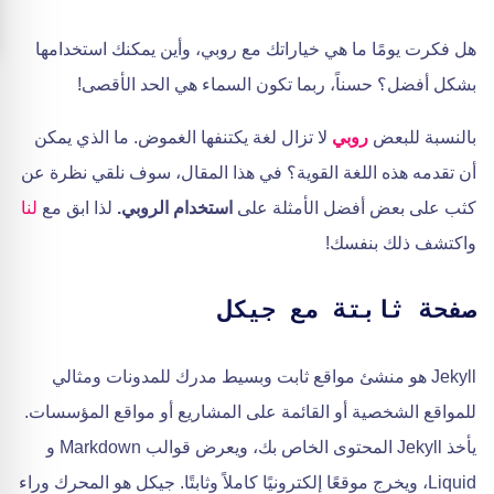
هل فكرت يومًا ما هي خياراتك مع روبي، وأين يمكنك استخدامها
بشكل أفضل؟ حسناً، ربما تكون السماء هي الحد الأقصى!
بالنسبة للبعض
روبي
لا تزال لغة يكتنفها الغموض. ما الذي يمكن
أن تقدمه هذه اللغة القوية؟ في هذا المقال، سوف نلقي نظرة عن
كثب على بعض أفضل الأمثلة على
استخدام الروبي.
لذا ابق مع
لنا
واكتشف ذلك بنفسك!
صفحة ثابتة مع جيكل
Jekyll هو منشئ مواقع ثابت وبسيط مدرك للمدونات ومثالي
للمواقع الشخصية أو القائمة على المشاريع أو مواقع المؤسسات.
يأخذ Jekyll المحتوى الخاص بك، ويعرض قوالب Markdown و
Liquid، ويخرج موقعًا إلكترونيًا كاملاً وثابتًا. جيكل هو المحرك وراء