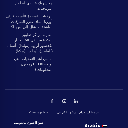
مع شريك خارجي لتطوير
البرمجيات
الولايات المتحدة الأمريكية إلى
أوروبا: لماذا تقرر الشركات
الناشئة الانتقال إلى أوروبا؟
مقارنة مراكز تطوير
التكنولوجيا في الخارج: أو
تكفشور أوروبا (بولندا)، آسيان
(الفلبين)، أوراسيا (تركيا)
ما هي أهم التحديات التي
تواجه CTOs ومديري
المعلومات؟
شروط استخدام الموقع الإلكتروني
Privacy policy
جميع الحقوق محفوظة © 2026 بواسطة The Codest. جميع الحقوق محفوظة.
Arabic