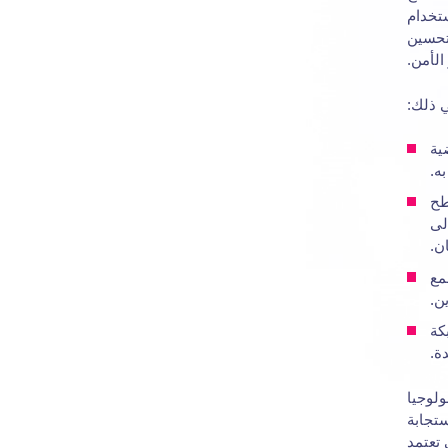
ستخدام
وتحسين
الأمن.
ي ذلك:
ية
ه.
طح
لى
ن.
مع
ن.
كة
ة.
ولوجيا
ستجابة
 تعتمد