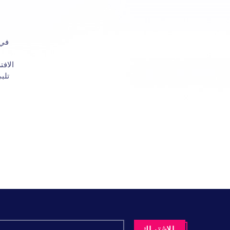
في odest.co
الافت
تلب