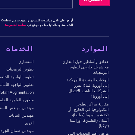
الشخصية ومعالجتها كما هو موضح في
سياسة الخصوصية
الموارد
الخدمات
حقائق وأساطير حول التعاون
استشاري
مع شريك خارجي لتطوير
تطوير البرمجيات
البرمجيات
تطوير الواجهة الخلفي
الولايات المتحدة الأمريكية
تطوير الواجهة الأمامي
إلى أوروبا: لماذا تقرر
الشركات الناشئة الانتقال
Staff Augmentation
إلى أوروبا؟
مطورو الواجهة الخلفي
مقارنة مراكز تطوير
مهندس مهندس السحا
التكنولوجيا في الخارج: أو
تكفشور أوروبا (بولندا)،
مهندس البيانات
آسيان (الفلبين)، أوراسيا
أخرى
(تركيا)
مهندس ضمان الجودة
ما هي أهم التحديات التي