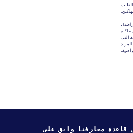
 الطلب
لكين.
راضية،
محاكاة
 التي
المزيد
راضية.
 قاعدة معارفنا وابق على