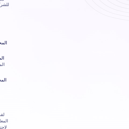
للشرك
المح
الم
الم
المح
لقد
المعل
لاحت