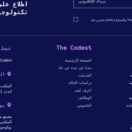
اطلاع عل
تكنولوجي
أوافق على تلقي مراسلات التسويق والمبيعات من The Codest والسماح لtp42t بتخزين بيان
The Codest
نبذة
الصفحة الرئيسية
The Codest - شركة دولية لتطوير البرمجيات
نبذة عن نبذة عن عنا
ال
ة
الخدمات
ة
دراسات الحالة
المكتب 303 ب، 182-184 شارع هاي ستريت نورث إي 6 هـ 2
اعرف كيف
لندن، إن
ة
الوظائف
بو
بة
القاموس
مجمع مك
المكتبي 
بوكوجو 18، 31-564 كراكو