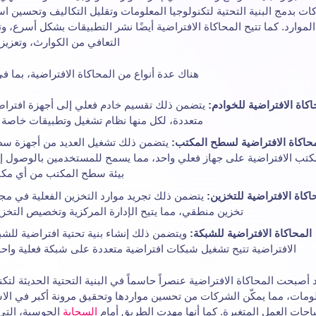
ات بدمج البنية التحتية لتكنولوجيا المعلومات وتقليل التكاليف وتحسين ا
الموارد. كما تتيح المحاكاة الافتراضية أيضًا نشر التطبيقات بشكل أسرع، 
التعافي من الكوارث، وتعزيز 
هناك عدة أنواع من المحاكاة الافتراضية، بما ف
اكاة الافتراضية للخوادم:
يتضمن ذلك تقسيم خادم فعلي إلى أجهزة افتراض
متعددة، لكل منها نظام تشغيل وتطبيقات خاصة ب
حاكاة الافتراضية لسطح المكتب:
يتضمن ذلك تشغيل العديد من أجهزة س
كتب الافتراضية على جهاز فعلي واحد، مما يسمح للمستخدمين بالوصول إ
بيئة سطح المكتب من أي مكا
اكاة الافتراضية للتخزين:
يتضمن ذلك تجريد موارد التخزين الفعلية في مج
تخزين منطقي، مما يتيح الإدارة المركزية وتخصيص التخزي
المحاكاة الافتراضية للشبكة:
ويتضمن ذلك إنشاء بنية تحتية افتراضية للشب
الافتراضية تتيح تشغيل شبكات افتراضية متعددة على شبكة فعلية واحد
 أصبحت المحاكاة الافتراضية عنصراً حاسماً في البنية التحتية الحديثة لتكن
ومات، مما يمكّن الشركات من تحسين مواردها وتحقيق مرونة أكبر في الا
ياجات العمل المتغيرة. كما أنها مهدت الطريق أمام
السحابة
الحوسبة، التي