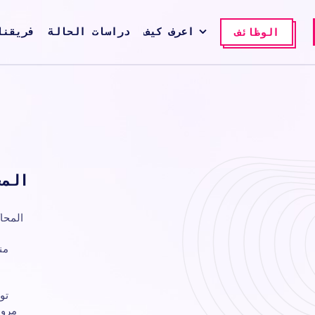
اعرف كيف
دراسات الحالة
فريقنا
الوظائف
المح
المحا
من
تو
مرون