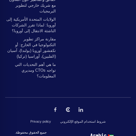
مع شريك خارجي لتطوير
البرمجيات
الولايات المتحدة الأمريكية إلى
أوروبا: لماذا تقرر الشركات
الناشئة الانتقال إلى أوروبا؟
مقارنة مراكز تطوير
التكنولوجيا في الخارج: أو
تكفشور أوروبا (بولندا)، آسيان
(الفلبين)، أوراسيا (تركيا)
ما هي أهم التحديات التي
تواجه CTOs ومديري
المعلومات؟
شروط استخدام الموقع الإلكتروني
Privacy policy
جميع الحقوق محفوظة © 2026 بواسطة The Codest. جميع الحقوق محفوظة.
Arabic