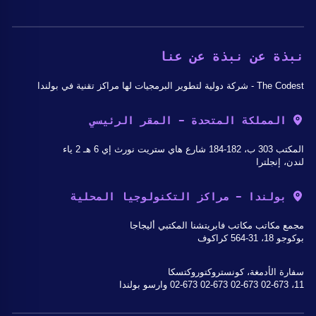
نبذة عن نبذة عن عنا
The Codest - شركة دولية لتطوير البرمجيات لها مراكز تقنية في بولندا
المملكة المتحدة - المقر الرئيسي
المكتب 303 ب، 182-184 شارع هاي ستريت نورث إي 6 هـ 2 ياء
لندن، إنجلترا
بولندا - مراكز التكنولوجيا المحلية
مجمع مكاتب مكاتب فابريتشنا المكتبي أليجاجا
بوكوجو 18، 31-564 كراكوف
سفارة الأدمغة، كونستروكتوروكتسكا
11، 02-673 02-673 02-673 02-673 وارسو بولندا