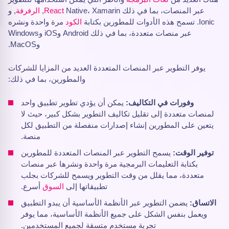
عبر المنصات، بما في ذلك
Native، Xamarin,
React
الرفرفة
, و
Ionic. تسمح هذه الأدوات للمطورين بكتابة
الكود
مرة واحدة ونشره
عبر منصات متعددة، بما في ذلك Android وiOS وWindows
وMacOS.
يوفر التطوير عبر المنصات المتعددة العديد من المزايا للشركات
والمطورين، بما في ذلك:
وفورات في التكاليف:
يمكن أن يؤدي تطوير تطبيق واحد
لمنصات متعددة إلى تقليل تكاليف التطوير بشكل كبير، حيث لا
يتعين على المطورين إنشاء إصدارات منفصلة من التطبيق لكل
منصة.
توفير الوقت:
يسمح التطوير عبر المنصات المتعددة للمطورين
بكتابة التعليمات البرمجية مرة واحدة ونشرها عبر منصات
متعددة، مما يقلل من وقت التطوير ويسمح للشركات بجلب
تطبيقاتها إلى
السوق
أسرع.
الاتساق:
يضمن التطوير عبر الأنظمة الأساسية أن يبدو التطبيق
ويعمل بنفس الشكل على جميع الأنظمة الأساسية، مما يوفر
تجربة مستخدم متسقة لجميع المستخدمين.