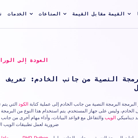
القيمة مقابل القيمة
الصناعات
الخدمات
ن
العودة إلى الورا
مجة النصية من جانب الخادم: تعريف
البرمجة البرمجة النصية من جانب الخادم إلى عملية كتابة
الكود
التي يتم ت
 الخادم، وليس على جهاز المستخدم. يتم استخدام هذا النوع من البرمجة 
د ديناميكي
الويب
والتفاعل مع قواعد البيانات، وأداء مهام أخرى من جانب 
ضرورية لعمل تطبيقات الويب ال
 لغات البرمجة النصية من جانب الخادم ما يلي
Python
,
PHP
,
روبي
و
جافا
و