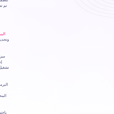
تم ت
البي
وتحديث
ميز
إن
تشغيل
البرم
المح
باخت