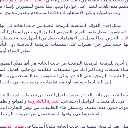
صميم هذه اللغات لتعمل على خوادم الويب، مما يسمح للمطورين بإنشاء 
ويب ديناميكية يمكنها الاستجابة لمدخلات المستخدم وتقديم محتوى 
تتمثل إحدى الفوائد الأساسية للبرمجة النصية من جانب الخادم في أنه
للمطورين بفصل طبقة العرض التقديمي لتطبيق الويب عن المنطق الأس
انات
التخزين. هذا الفصل بين الاهتمامات يجعل من الأسهل صيانة تطبيقات
ها، حيث يمكن إجراء تغييرات على التعليمات البرمجية الأساسية دون التأث
مظهر الموقع أو و
ة أخرى للبرمجة البرمجية البرمجية من جانب الخادم هي أنها تمكّن المطو
شاء تطبيقات ويب أكثر أماناً من التطبيقات التقليدية من جانب العميل. فم
 التعليمات البرمجية على الخادم، يمكن للمطورين منع المستخدمين من ا
إلى البيانات الحساسة أو تنفيذ تعليمات برمجية خبيثة من جانب ا
جة النصية من جانب الخادم ضرورية لعمل العديد من تطبيقات الويب الشائع
في ذلك منصات التواصل الاجتماعي,
التجارة الإلكترونية
والمواقع وأنظمة
توى. فبدون هذه التقنية، لن تتمكن هذه التطبيقات من توفير التجارب الدين
والشخصية التي يتوقعها المستخدمون من تطبيقات الويب الح
صار، تعد البرمجة النصية من جانب الخادم مكونًا أساسيًا في
تطوير الويب
مما