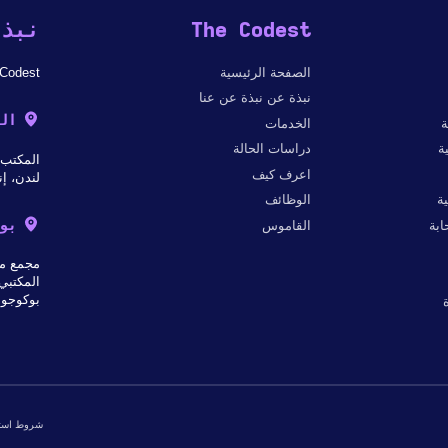
The Codest
نبذة
الصفحة الرئيسية
The Codest - شركة دولية لتطوير البرمجيات
نبذة عن نبذة عن عنا
ال
ة
الخدمات
ة
دراسات الحالة
المكتب 303 ب، 182-184 شارع هاي ستريت نورث إي 6 هـ 2
اعرف كيف
لندن، إن
ة
الوظائف
بو
بة
القاموس
مجمع مك
المكتبي 
بوكوجو 18، 31-564 كراكو
شروط استخد