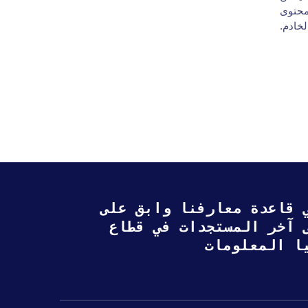
 محتوى
لخادم.
 قاعدة معارفنا وابق على
ى آخر المستجدات في قطاع
ا المعلومات