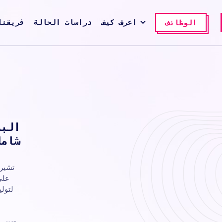
اعرف كيف
دراسات الحالة
فريقنا
الوظائف
البر
شامل
تشير 
على
لتولي
تتضمن