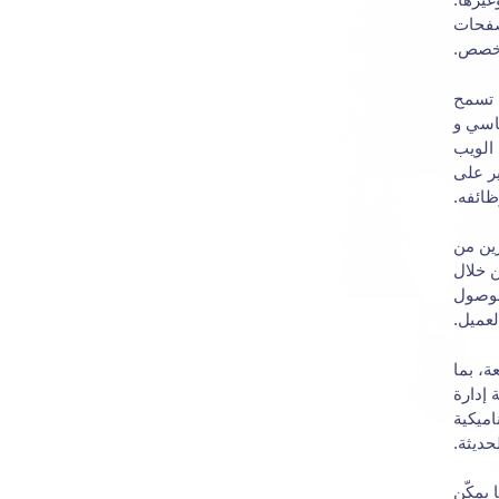
صفحات
مخصص.
ا تسمح
اسي و
 الويب
ير على
ظائفه.
رين من
ن خلال
لوصول
لعميل.
ة، بما
 إدارة
اميكية
ديثة.
 يمكّن