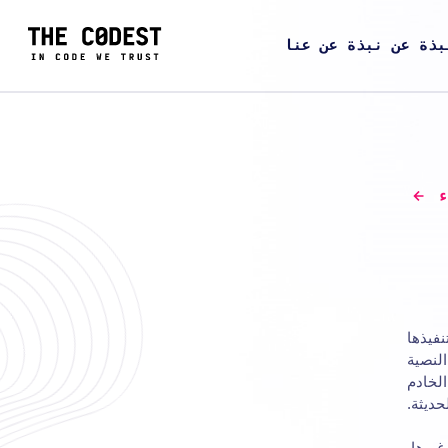
بذة عن نبذة عن عنا
ء
نفيذها
النصية
الخادم
حديثة.
غيرها.