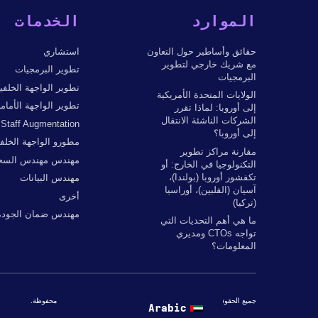
الموارد
الخدمات
حقائق وأساطير حول التعاون
استشاري
مع شريك خارجي لتطوير
تطوير البرمجيات
البرمجيات
تطوير الواجهة الخلفي
الولايات المتحدة الأمريكية
تطوير الواجهة الأمامي
إلى أوروبا: لماذا تقرر
الشركات الناشئة الانتقال
Staff Augmentation
إلى أوروبا؟
مطورو الواجهة الخلفي
مقارنة مراكز تطوير
مهندس مهندس السحا
التكنولوجيا في الخارج: أو
تكفشور أوروبا (بولندا)،
مهندس البيانات
آسيان (الفلبين)، أوراسيا
أخرى
(تركيا)
مهندس ضمان الجودة
ما هي أهم التحديات التي
تواجه CTOs ومديري
المعلومات؟
جميع الحقوق محفوظة © 2026 بواسطة The Codest. جميع الحقوق محفوظة.
Arabic