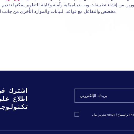
رين من إنشاء تطبيقات ويب ديناميكية وآمنة وقابلة للتطوير يمكنها تقديم
مخصص والتفاعل مع قواعد البيانات والموارد الأخرى من جانب ا
اشترك في
اطلاع عل
تكنولوجي
أوافق على تلقي مراسلات التسويق والمبيعات من The Codest والسماح لtp42t بتخزين بيان