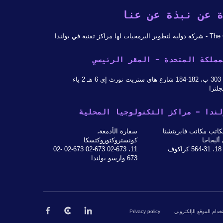
 عن نبذة عن عنا
 لها مراكز تقنية في بولندا
مملكة المتحدة - المقر الرئيسي
 ياء
جلترا
لندا - مراكز التكنولوجيا المحلية
اتب مكاتب فابريتشنا
سفارة الأدمغة،
أليجاجا
كونستروكتوروكتسكا
ف
11، 02-673 02-673 02-673 02-
673 وارسو بولندا
ام الموقع الإلكتروني
Privacy policy