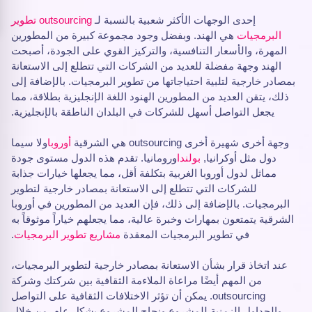
إحدى الوجهات الأكثر شعبية بالنسبة لـ
outsourcing تطوير
البرمجيات
هي الهند. وبفضل وجود مجموعة كبيرة من المطورين
المهرة، والأسعار التنافسية، والتركيز القوي على الجودة، أصبحت
الهند وجهة مفضلة للعديد من الشركات التي تتطلع إلى الاستعانة
بمصادر خارجية لتلبية احتياجاتها من تطوير البرمجيات. بالإضافة إلى
ذلك، يتقن العديد من المطورين الهنود اللغة الإنجليزية بطلاقة، مما
يجعل التواصل أسهل للشركات في البلدان الناطقة بالإنجليزية.
وجهة أخرى شهيرة أخرى outsourcing هي الشرقية
أوروبا
ولا سيما
دول مثل أوكرانيا,
بولندا
ورومانيا. تقدم هذه الدول مستوى جودة
مماثل لدول أوروبا الغربية بتكلفة أقل، مما يجعلها خيارات جذابة
للشركات التي تتطلع إلى الاستعانة بمصادر خارجية لتطوير
البرمجيات. بالإضافة إلى ذلك، فإن العديد من المطورين في أوروبا
الشرقية يتمتعون بمهارات وخبرة عالية، مما يجعلهم خياراً موثوقاً به
في تطوير البرمجيات المعقدة
مشاريع تطوير البرمجيات
.
عند اتخاذ قرار بشأن الاستعانة بمصادر خارجية لتطوير البرمجيات،
من المهم أيضًا مراعاة الملاءمة الثقافية بين شركتك وشركة
outsourcing. يمكن أن تؤثر الاختلافات الثقافية على التواصل
والجداول الزمنية للمشروع ونجاح المشروع بشكل عام. من خلال