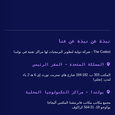
نبذة عن نبذة عن عنا
The Codest - شركة دولية لتطوير البرمجيات لها مراكز تقنية في بولندا
المملكة المتحدة - المقر الرئيسي
المكتب 303 ب، 182-184 شارع هاي ستريت نورث إي 6 هـ 2 ياء
لندن، إنجلترا
بولندا - مراكز التكنولوجيا المحلية
مجمع مكاتب مكاتب فابريتشنا المكتبي أليجاجا
بوكوجو 18، 31-564 كراكوف