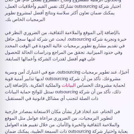
اختيار شركة outsourcing تشاركك نفس القيم وأخلاقيات العمل،
يمكنك ضمان تعاون أكثر سلاسة ونتائج أفضل لمشروع تطوير
البرمجيات الخاص بك.
بالإضافة إلى الموقع والملاءمة الثقافية، من الضروري النظر في
خبرة وتجربة شركة outsourcing. ابحث عن شركة لديها سجل حافل
في تقديم مشاريع تطوير برمجيات عالية الجودة في الوقت المحدد
وفي حدود الميزانية. تحقق من المراجع ودراسات الحالة للحصول
على فهم أفضل لقدرات الشركة وأعمالها السابقة.
أخيرًا، عند تطوير برمجيات outsourcing، ضع في اعتبارك أمن وسرية
مشروعك. تأكد من أن شركة outsourcing لديها تدابير أمنية قوية
لحماية مشروعك الحساس
البيانات
والملكية الفكرية. بالإضافة إلى
ذلك، تأكد من أن شركة outsourcing تمتثل للوائح حماية البيانات
ذات الصلة لتجنب أي مشاكل قانونية في المستقبل.
في الختام، عند اتخاذ قرار بشأن مكان الاستعانة بمصادر خارجية
لتطوير البرمجيات، من الضروري مراعاة عوامل مثل الموقع
والملاءمة الثقافية والخبرة والأمان. من خلال تقييم هذه العوامل
بعناية واختيار شركة outsourcing ذات السمعة الطيبة، يمكنك ضمان